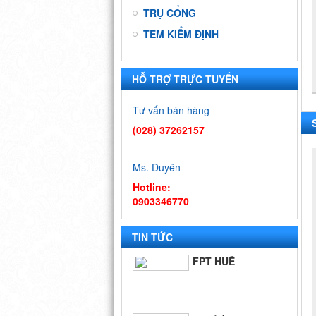
TRỤ CỔNG
TEM KIỂM ĐỊNH
HỖ TRỢ TRỰC TUYẾN
9 DỰ ÁN ĐẠI
HỌC QUỐC
Tư vấn bán hàng
GIA - TP.HCM
(028) 37262157
BIỂN QUÊ
HƯƠNG
Ms. Duyên
Hotline:
0903346770
FPT SÓC
TRĂNG
TIN TỨC
FPT HUẾ