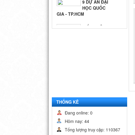
9 DỰ ÁN ĐẠI
HỌC QUỐC
GIA - TP.HCM
BIỂN QUÊ
HƯƠNG
THỐNG KÊ
Đang online: 0
Hôm nay: 44
Tống lượng truy cập: 110367