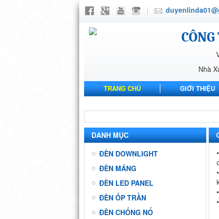
duyenlinda01@
CÔNG 
Nhà X
TRANG CHỦ
GIỚI THIỆU
NHÀ MÁY ANH SANG PHARMA
DANH MỤC
ĐÈN DOWNLIGHT
ĐÈN MÁNG
ĐÈN LED PANEL
ĐÈN ỐP TRẦN
ĐÈN CHỐNG NỔ