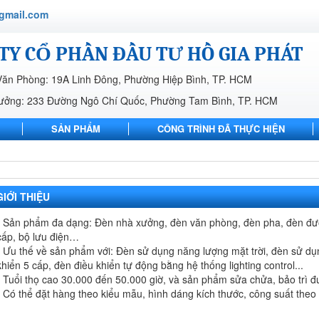
gmail.com
TY CỔ PHẦN ĐẦU TƯ HỒ GIA PHÁT
Văn Phòng: 19A Linh Đông, Phường Hiệp Bình, TP. HCM
ưởng: 233 Đường Ngô Chí Quốc, Phường Tam Bình, TP. HCM
SẢN PHẨM
CÔNG TRÌNH ĐÃ THỰC HIỆN
LIÊN HỆ
GIỚI THIỆU
• Sản phẩm đa dạng: Đèn nhà xưởng, đèn văn phòng, đèn pha, đèn đườn
cấp, bộ lưu điện…
• Ưu thế về sản phẩm với: Đèn sử dụng năng lượng mặt trời, đèn sử d
khiển 5 cấp, đèn điều khiển tự động bằng hệ thống lighting control...
• Tuổi thọ cao 30.000 đến 50.000 giờ, và sản phẩm sửa chửa, bảo trì đư
• Có thể đặt hàng theo kiểu mẫu, hình dáng kích thước, công suất the