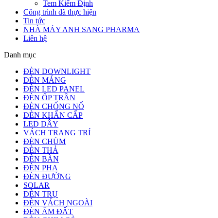
Tem Kiểm Định
Công trình đã thực hiện
Tin tức
NHÀ MÁY ANH SANG PHARMA
Liên hệ
Danh mục
ĐÈN DOWNLIGHT
ĐÈN MÁNG
ĐÈN LED PANEL
ĐÈN ỐP TRẦN
ĐÈN CHỐNG NỔ
ĐÈN KHẨN CẤP
LED DÂY
VÁCH TRANG TRÍ
ĐÈN CHÙM
ĐÈN THẢ
ĐÈN BÀN
ĐÈN PHA
ĐÈN ĐƯỜNG
SOLAR
ĐÈN TRỤ
ĐÈN VÁCH NGOÀI
ĐÈN ÂM ĐẤT