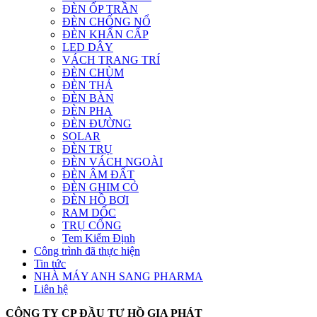
ĐÈN ỐP TRẦN
ĐÈN CHỐNG NỔ
ĐÈN KHẨN CẤP
LED DÂY
VÁCH TRANG TRÍ
ĐÈN CHÙM
ĐÈN THẢ
ĐÈN BÀN
ĐÈN PHA
ĐÈN ĐƯỜNG
SOLAR
ĐÈN TRỤ
ĐÈN VÁCH NGOÀI
ĐÈN ÂM ĐẤT
ĐÈN GHIM CỎ
ĐÈN HỒ BƠI
RAM DỐC
TRỤ CỔNG
Tem Kiểm Định
Công trình đã thực hiện
Tin tức
NHÀ MÁY ANH SANG PHARMA
Liên hệ
CÔNG TY CP ĐẦU TƯ HỒ GIA PHÁT