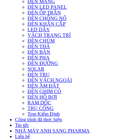
ĐÈN MÁNG
ĐÈN LED PANEL
ĐÈN ỐP TRẦN
ĐÈN CHỐNG NỔ
ĐÈN KHẨN CẤP
LED DÂY
VÁCH TRANG TRÍ
ĐÈN CHÙM
ĐÈN THẢ
ĐÈN BÀN
ĐÈN PHA
ĐÈN ĐƯỜNG
SOLAR
ĐÈN TRỤ
ĐÈN VÁCH NGOÀI
ĐÈN ÂM ĐẤT
ĐÈN GHIM CỎ
ĐÈN HỒ BƠI
RAM DỐC
TRỤ CỔNG
Tem Kiểm Định
Công trình đã thực hiện
Tin tức
NHÀ MÁY ANH SANG PHARMA
Liên hệ