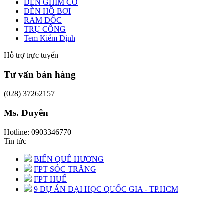
ĐÈN GHIM CỎ
ĐÈN HỒ BƠI
RAM DỐC
TRỤ CỔNG
Tem Kiểm Định
Hỗ trợ trực tuyến
Tư vấn bán hàng
(028) 37262157
Ms. Duyên
Hotline: 0903346770
Tin tức
BIỂN QUÊ HƯƠNG
FPT SÓC TRĂNG
FPT HUẾ
9 DỰ ÁN ĐẠI HỌC QUỐC GIA - TP.HCM