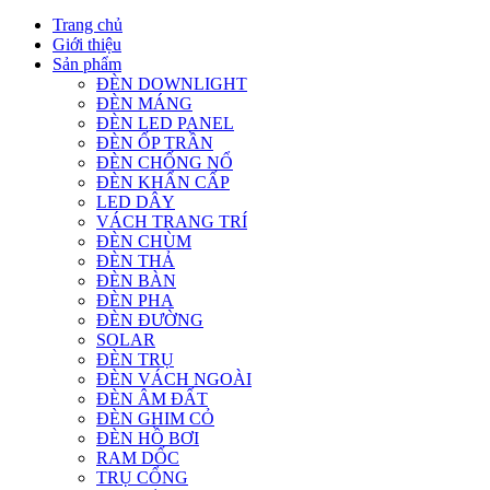
Trang chủ
Giới thiệu
Sản phẩm
ĐÈN DOWNLIGHT
ĐÈN MÁNG
ĐÈN LED PANEL
ĐÈN ỐP TRẦN
ĐÈN CHỐNG NỔ
ĐÈN KHẨN CẤP
LED DÂY
VÁCH TRANG TRÍ
ĐÈN CHÙM
ĐÈN THẢ
ĐÈN BÀN
ĐÈN PHA
ĐÈN ĐƯỜNG
SOLAR
ĐÈN TRỤ
ĐÈN VÁCH NGOÀI
ĐÈN ÂM ĐẤT
ĐÈN GHIM CỎ
ĐÈN HỒ BƠI
RAM DỐC
TRỤ CỔNG