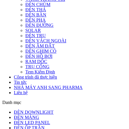
ĐÈN CHÙM
ĐÈN THẢ
ĐÈN BÀN
ĐÈN PHA
ĐÈN ĐƯỜNG
SOLAR
ĐÈN TRỤ
ĐÈN VÁCH NGOÀI
ĐÈN ÂM ĐẤT
ĐÈN GHIM CỎ
ĐÈN HỒ BƠI
RAM DỐC
TRỤ CỔNG
Tem Kiểm Định
Công trình đã thực hiện
Tin tức
NHÀ MÁY ANH SANG PHARMA
Liên hệ
Danh mục
ĐÈN DOWNLIGHT
ĐÈN MÁNG
ĐÈN LED PANEL
ĐÈN ỐP TRẦN