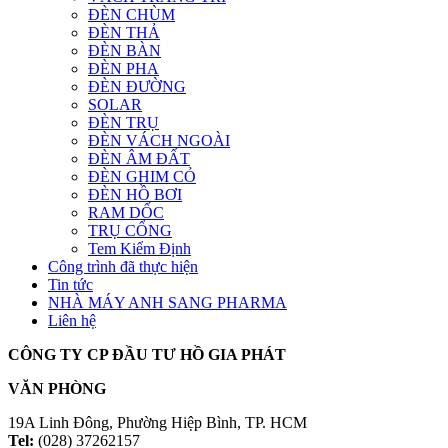
ĐÈN CHÙM
ĐÈN THẢ
ĐÈN BÀN
ĐÈN PHA
ĐÈN ĐƯỜNG
SOLAR
ĐÈN TRỤ
ĐÈN VÁCH NGOÀI
ĐÈN ÂM ĐẤT
ĐÈN GHIM CỎ
ĐÈN HỒ BƠI
RAM DỐC
TRỤ CỔNG
Tem Kiểm Định
Công trình đã thực hiện
Tin tức
NHÀ MÁY ANH SANG PHARMA
Liên hệ
CÔNG TY CP ĐẦU TƯ HỒ GIA PHÁT
VĂN PHÒNG
19A Linh Đông, Phường Hiệp Bình, TP. HCM
Tel:
(028) 37262157