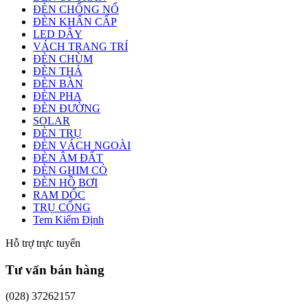
ĐÈN CHỐNG NỔ
ĐÈN KHẨN CẤP
LED DÂY
VÁCH TRANG TRÍ
ĐÈN CHÙM
ĐÈN THẢ
ĐÈN BÀN
ĐÈN PHA
ĐÈN ĐƯỜNG
SOLAR
ĐÈN TRỤ
ĐÈN VÁCH NGOÀI
ĐÈN ÂM ĐẤT
ĐÈN GHIM CỎ
ĐÈN HỒ BƠI
RAM DỐC
TRỤ CỔNG
Tem Kiểm Định
Hỗ trợ trực tuyến
Tư vấn bán hàng
(028) 37262157