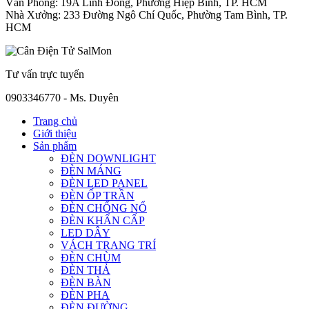
Văn Phòng: 19A Linh Đông, Phường Hiệp Bình, TP. HCM
Nhà Xưởng: 233 Đường Ngô Chí Quốc, Phường Tam Bình, TP.
HCM
Tư vấn trực tuyến
0903346770 - Ms. Duyên
Trang chủ
Giới thiệu
Sản phẩm
ĐÈN DOWNLIGHT
ĐÈN MÁNG
ĐÈN LED PANEL
ĐÈN ỐP TRẦN
ĐÈN CHỐNG NỔ
ĐÈN KHẨN CẤP
LED DÂY
VÁCH TRANG TRÍ
ĐÈN CHÙM
ĐÈN THẢ
ĐÈN BÀN
ĐÈN PHA
ĐÈN ĐƯỜNG