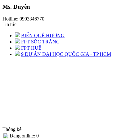
Ms. Duyên
Hotline: 0903346770
Tin tức
BIỂN QUÊ HƯƠNG
FPT SÓC TRĂNG
FPT HUẾ
9 DỰ ÁN ĐẠI HỌC QUỐC GIA - TP.HCM
Thống kê
Đang online: 0