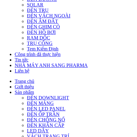
SOLAR
ĐÈN TRỤ
ĐÈN VÁCH NGOÀI
ĐÈN ÂM ĐẤT
ĐÈN GHIM CỎ
ĐÈN HỒ BƠI
RAM DỐC
TRỤ CỔNG
Tem Kiểm Định
Công trình đã thực hiện
Tin tức
NHÀ MÁY ANH SANG PHARMA
Liên hệ
Trang chủ
Giới thiệu
Sản phẩm
ĐÈN DOWNLIGHT
ĐÈN MÁNG
ĐÈN LED PANEL
ĐÈN ỐP TRẦN
ĐÈN CHỐNG NỔ
ĐÈN KHẨN CẤP
LED DÂY
VÁCH TRANG TRÍ