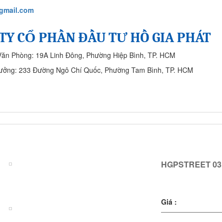
gmail.com
TY CỔ PHẦN ĐẦU TƯ HỒ GIA PHÁT
Văn Phòng: 19A Linh Đông, Phường Hiệp Bình, TP. HCM
ưởng: 233 Đường Ngô Chí Quốc, Phường Tam Bình, TP. HCM
SẢN PHẨM
CÔNG TRÌNH ĐÃ THỰC HIỆN
LIÊN HỆ
HGPSTREET 03
HGPSTREET 03
Giá :