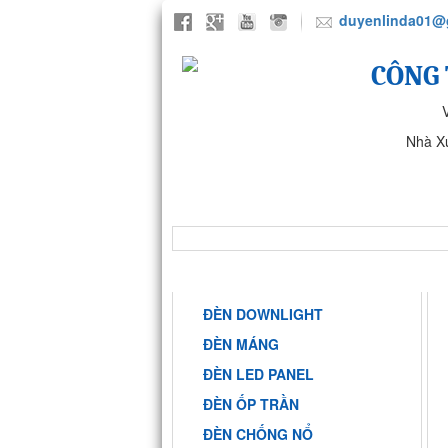
duyenlinda01@
CÔNG 
Nhà X
TRANG CHỦ
GIỚI THIỆU
NHÀ MÁY ANH SANG PHARMA
DANH MỤC
ĐÈN DOWNLIGHT
ĐÈN MÁNG
ĐÈN LED PANEL
ĐÈN ỐP TRẦN
ĐÈN CHỐNG NỔ