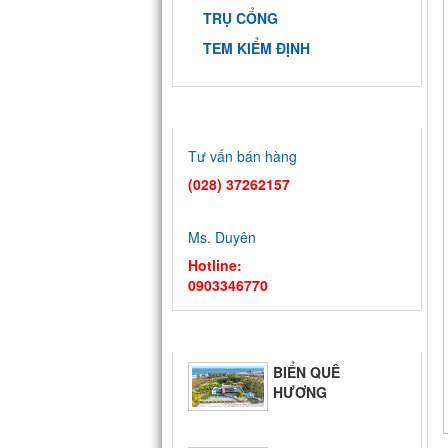
TRỤ CỔNG
TEM KIỂM ĐỊNH
HỖ TRỢ TRỰC TUYẾN
Tư vấn bán hàng
(028) 37262157
Ms. Duyên
Hotline:
0903346770
TIN TỨC
BIỂN QUÊ
HƯƠNG