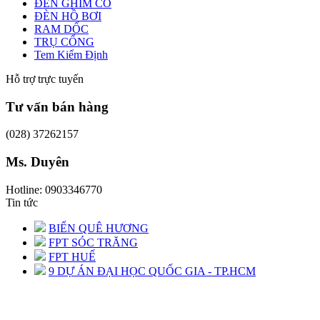
ĐÈN GHIM CỎ
ĐÈN HỒ BƠI
RAM DỐC
TRỤ CỔNG
Tem Kiểm Định
Hỗ trợ trực tuyến
Tư vấn bán hàng
(028) 37262157
Ms. Duyên
Hotline: 0903346770
Tin tức
BIỂN QUÊ HƯƠNG
FPT SÓC TRĂNG
FPT HUẾ
9 DỰ ÁN ĐẠI HỌC QUỐC GIA - TP.HCM