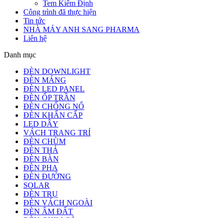
Tem Kiểm Định
Công trình đã thực hiện
Tin tức
NHÀ MÁY ANH SANG PHARMA
Liên hệ
Danh mục
ĐÈN DOWNLIGHT
ĐÈN MÁNG
ĐÈN LED PANEL
ĐÈN ỐP TRẦN
ĐÈN CHỐNG NỔ
ĐÈN KHẨN CẤP
LED DÂY
VÁCH TRANG TRÍ
ĐÈN CHÙM
ĐÈN THẢ
ĐÈN BÀN
ĐÈN PHA
ĐÈN ĐƯỜNG
SOLAR
ĐÈN TRỤ
ĐÈN VÁCH NGOÀI
ĐÈN ÂM ĐẤT