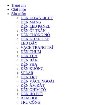
Trang chủ
Giới thiệu
Sản phẩm
ĐÈN DOWNLIGHT
ĐÈN MÁNG
ĐÈN LED PANEL
ĐÈN ỐP TRẦN
ĐÈN CHỐNG NỔ
ĐÈN KHẨN CẤP
LED DÂY
VÁCH TRANG TRÍ
ĐÈN CHÙM
ĐÈN THẢ
ĐÈN BÀN
ĐÈN PHA
ĐÈN ĐƯỜNG
SOLAR
ĐÈN TRỤ
ĐÈN VÁCH NGOÀI
ĐÈN ÂM ĐẤT
ĐÈN GHIM CỎ
ĐÈN HỒ BƠI
RAM DỐC
TRỤ CỔNG