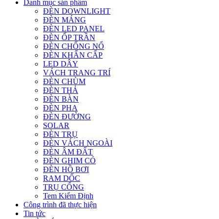
Danh mục sản phẩm
ĐÈN DOWNLIGHT
ĐÈN MÁNG
ĐÈN LED PANEL
ĐÈN ỐP TRẦN
ĐÈN CHỐNG NỔ
ĐÈN KHẨN CẤP
LED DÂY
VÁCH TRANG TRÍ
ĐÈN CHÙM
ĐÈN THẢ
ĐÈN BÀN
ĐÈN PHA
ĐÈN ĐƯỜNG
SOLAR
ĐÈN TRỤ
ĐÈN VÁCH NGOÀI
ĐÈN ÂM ĐẤT
ĐÈN GHIM CỎ
ĐÈN HỒ BƠI
RAM DỐC
TRỤ CỔNG
Tem Kiểm Định
Công trình đã thực hiện
Tin tức