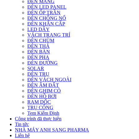
ĐÈN MÁNG
ĐÈN LED PANEL
ĐÈN ỐP TRẦN
ĐÈN CHỐNG NỔ
ĐÈN KHẨN CẤP
LED DÂY
VÁCH TRANG TRÍ
ĐÈN CHÙM
ĐÈN THẢ
ĐÈN BÀN
ĐÈN PHA
ĐÈN ĐƯỜNG
SOLAR
ĐÈN TRỤ
ĐÈN VÁCH NGOÀI
ĐÈN ÂM ĐẤT
ĐÈN GHIM CỎ
ĐÈN HỒ BƠI
RAM DỐC
TRỤ CỔNG
Tem Kiểm Định
Công trình đã thực hiện
Tin tức
NHÀ MÁY ANH SANG PHARMA
Liên hệ