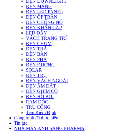
ĐÈN DOWNLIGHT
ĐÈN MÁNG
ĐÈN LED PANEL
ĐÈN ỐP TRẦN
ĐÈN CHỐNG NỔ
ĐÈN KHẨN CẤP
LED DÂY
VÁCH TRANG TRÍ
ĐÈN CHÙM
ĐÈN THẢ
ĐÈN BÀN
ĐÈN PHA
ĐÈN ĐƯỜNG
SOLAR
ĐÈN TRỤ
ĐÈN VÁCH NGOÀI
ĐÈN ÂM ĐẤT
ĐÈN GHIM CỎ
ĐÈN HỒ BƠI
RAM DỐC
TRỤ CỔNG
Tem Kiểm Định
Công trình đã thực hiện
Tin tức
NHÀ MÁY ANH SANG PHARMA