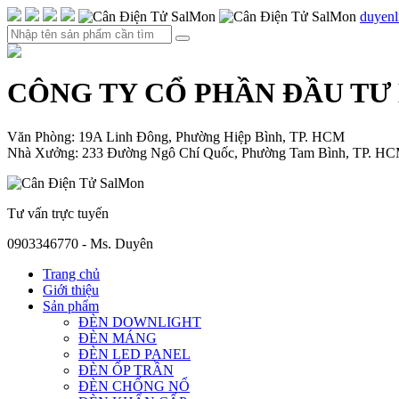
duyen
CÔNG TY CỔ PHẦN ĐẦU TƯ
Văn Phòng: 19A Linh Đông, Phường Hiệp Bình, TP. HCM
Nhà Xưởng: 233 Đường Ngô Chí Quốc, Phường Tam Bình, TP. H
Tư vấn trực tuyến
0903346770 - Ms. Duyên
Trang chủ
Giới thiệu
Sản phẩm
ĐÈN DOWNLIGHT
ĐÈN MÁNG
ĐÈN LED PANEL
ĐÈN ỐP TRẦN
ĐÈN CHỐNG NỔ