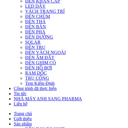
ĐÈN KHẨN CẤP
LED DÂY
VÁCH TRANG TRÍ
ĐÈN CHÙM
ĐÈN THẢ
ĐÈN BÀN
ĐÈN PHA
ĐÈN ĐƯỜNG
SOLAR
ĐÈN TRỤ
ĐÈN VÁCH NGOÀI
ĐÈN ÂM ĐẤT
ĐÈN GHIM CỎ
ĐÈN HỒ BƠI
RAM DỐC
TRỤ CỔNG
Tem Kiểm Định
Công trình đã thực hiện
Tin tức
NHÀ MÁY ANH SANG PHARMA
Liên hệ
Trang chủ
Giới thiệu
Sản phẩm