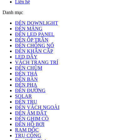
Liên hệ
Danh mục
ĐÈN DOWNLIGHT
ĐÈN MÁNG
ĐÈN LED PANEL
ĐÈN ỐP TRẦN
ĐÈN CHỐNG NỔ
ĐÈN KHẨN CẤP
LED DÂY
VÁCH TRANG TRÍ
ĐÈN CHÙM
ĐÈN THẢ
ĐÈN BÀN
ĐÈN PHA
ĐÈN ĐƯỜNG
SOLAR
ĐÈN TRỤ
ĐÈN VÁCH NGOÀI
ĐÈN ÂM ĐẤT
ĐÈN GHIM CỎ
ĐÈN HỒ BƠI
RAM DỐC
TRỤ CỔNG