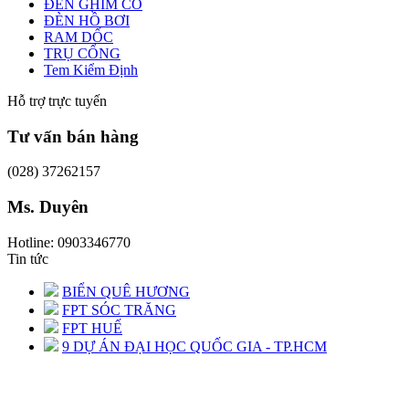
ĐÈN GHIM CỎ
ĐÈN HỒ BƠI
RAM DỐC
TRỤ CỔNG
Tem Kiểm Định
Hỗ trợ trực tuyến
Tư vấn bán hàng
(028) 37262157
Ms. Duyên
Hotline: 0903346770
Tin tức
BIỂN QUÊ HƯƠNG
FPT SÓC TRĂNG
FPT HUẾ
9 DỰ ÁN ĐẠI HỌC QUỐC GIA - TP.HCM