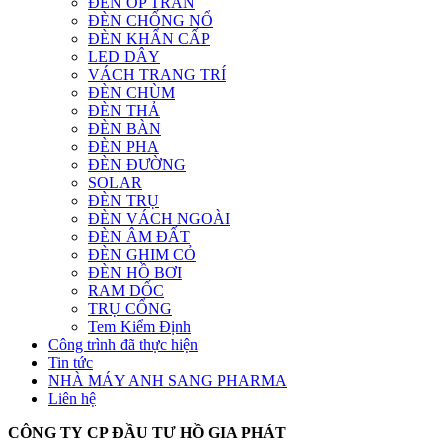
ĐÈN ỐP TRẦN
ĐÈN CHỐNG NỔ
ĐÈN KHẨN CẤP
LED DÂY
VÁCH TRANG TRÍ
ĐÈN CHÙM
ĐÈN THẢ
ĐÈN BÀN
ĐÈN PHA
ĐÈN ĐƯỜNG
SOLAR
ĐÈN TRỤ
ĐÈN VÁCH NGOÀI
ĐÈN ÂM ĐẤT
ĐÈN GHIM CỎ
ĐÈN HỒ BƠI
RAM DỐC
TRỤ CỔNG
Tem Kiểm Định
Công trình đã thực hiện
Tin tức
NHÀ MÁY ANH SANG PHARMA
Liên hệ
CÔNG TY CP ĐẦU TƯ HỒ GIA PHÁT