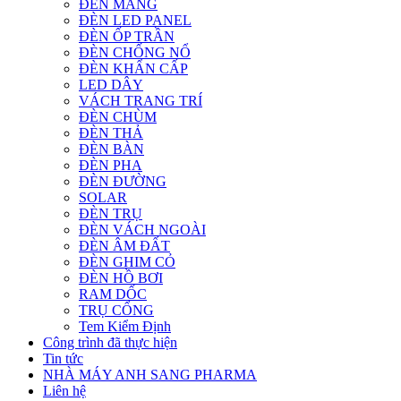
ĐÈN MÁNG
ĐÈN LED PANEL
ĐÈN ỐP TRẦN
ĐÈN CHỐNG NỔ
ĐÈN KHẨN CẤP
LED DÂY
VÁCH TRANG TRÍ
ĐÈN CHÙM
ĐÈN THẢ
ĐÈN BÀN
ĐÈN PHA
ĐÈN ĐƯỜNG
SOLAR
ĐÈN TRỤ
ĐÈN VÁCH NGOÀI
ĐÈN ÂM ĐẤT
ĐÈN GHIM CỎ
ĐÈN HỒ BƠI
RAM DỐC
TRỤ CỔNG
Tem Kiểm Định
Công trình đã thực hiện
Tin tức
NHÀ MÁY ANH SANG PHARMA
Liên hệ