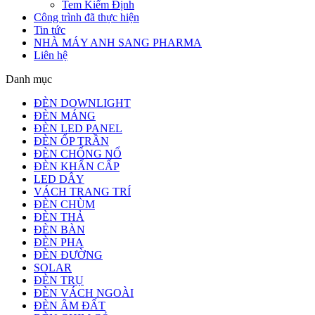
Tem Kiểm Định
Công trình đã thực hiện
Tin tức
NHÀ MÁY ANH SANG PHARMA
Liên hệ
Danh mục
ĐÈN DOWNLIGHT
ĐÈN MÁNG
ĐÈN LED PANEL
ĐÈN ỐP TRẦN
ĐÈN CHỐNG NỔ
ĐÈN KHẨN CẤP
LED DÂY
VÁCH TRANG TRÍ
ĐÈN CHÙM
ĐÈN THẢ
ĐÈN BÀN
ĐÈN PHA
ĐÈN ĐƯỜNG
SOLAR
ĐÈN TRỤ
ĐÈN VÁCH NGOÀI
ĐÈN ÂM ĐẤT