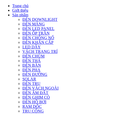
Trang chủ
Giới thiệu
Sản phẩm
ĐÈN DOWNLIGHT
ĐÈN MÁNG
ĐÈN LED PANEL
ĐÈN ỐP TRẦN
ĐÈN CHỐNG NỔ
ĐÈN KHẨN CẤP
LED DÂY
VÁCH TRANG TRÍ
ĐÈN CHÙM
ĐÈN THẢ
ĐÈN BÀN
ĐÈN PHA
ĐÈN ĐƯỜNG
SOLAR
ĐÈN TRỤ
ĐÈN VÁCH NGOÀI
ĐÈN ÂM ĐẤT
ĐÈN GHIM CỎ
ĐÈN HỒ BƠI
RAM DỐC
TRỤ CỔNG