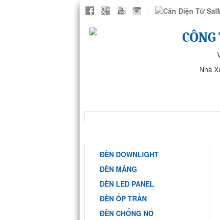
CÔNG 
Nhà X
TRANG CHỦ
GIỚI THIỆU
NHÀ MÁY ANH SANG PHARMA
DANH MỤC
ĐÈN DOWNLIGHT
ĐÈN MÁNG
ĐÈN LED PANEL
ĐÈN ỐP TRẦN
ĐÈN CHỐNG NỔ