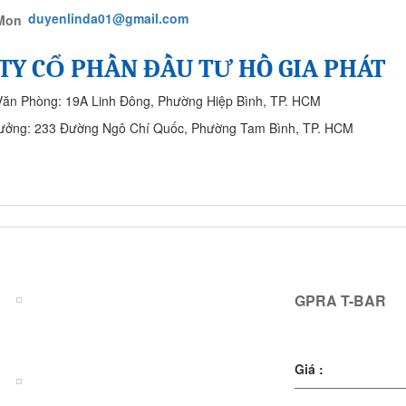
duyenlinda01@gmail.com
TY CỔ PHẦN ĐẦU TƯ HỒ GIA PHÁT
Văn Phòng: 19A Linh Đông, Phường Hiệp Bình, TP. HCM
ưởng: 233 Đường Ngô Chí Quốc, Phường Tam Bình, TP. HCM
SẢN PHẨM
CÔNG TRÌNH ĐÃ THỰC HIỆN
LIÊN HỆ
GPRA T-BAR
GPRA T-BAR
Giá :