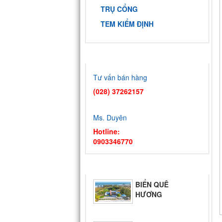
TRỤ CỔNG
TEM KIỂM ĐỊNH
HỖ TRỢ TRỰC TUYẾN
Tư vấn bán hàng
(028) 37262157
Ms. Duyên
Hotline:
0903346770
TIN TỨC
BIỂN QUÊ
HƯƠNG