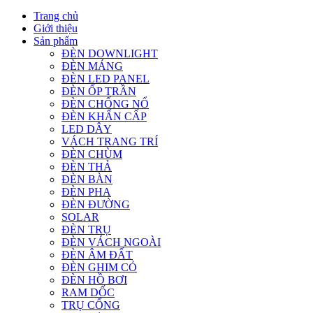
Trang chủ
Giới thiệu
Sản phẩm
ĐÈN DOWNLIGHT
ĐÈN MÁNG
ĐÈN LED PANEL
ĐÈN ỐP TRẦN
ĐÈN CHỐNG NỔ
ĐÈN KHẨN CẤP
LED DÂY
VÁCH TRANG TRÍ
ĐÈN CHÙM
ĐÈN THẢ
ĐÈN BÀN
ĐÈN PHA
ĐÈN ĐƯỜNG
SOLAR
ĐÈN TRỤ
ĐÈN VÁCH NGOÀI
ĐÈN ÂM ĐẤT
ĐÈN GHIM CỎ
ĐÈN HỒ BƠI
RAM DỐC
TRỤ CỔNG