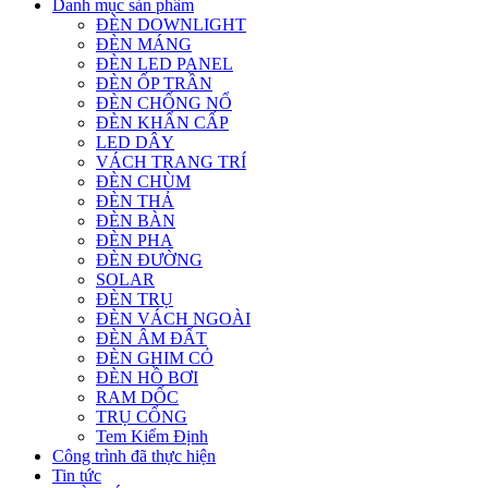
Danh mục sản phẩm
ĐÈN DOWNLIGHT
ĐÈN MÁNG
ĐÈN LED PANEL
ĐÈN ỐP TRẦN
ĐÈN CHỐNG NỔ
ĐÈN KHẨN CẤP
LED DÂY
VÁCH TRANG TRÍ
ĐÈN CHÙM
ĐÈN THẢ
ĐÈN BÀN
ĐÈN PHA
ĐÈN ĐƯỜNG
SOLAR
ĐÈN TRỤ
ĐÈN VÁCH NGOÀI
ĐÈN ÂM ĐẤT
ĐÈN GHIM CỎ
ĐÈN HỒ BƠI
RAM DỐC
TRỤ CỔNG
Tem Kiểm Định
Công trình đã thực hiện
Tin tức