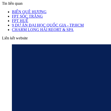
Tin liên quan
BIỂN QUÊ HƯƠNG
FPT SÓC TRĂNG
FPT HUẾ
9 DỰ ÁN ĐẠI HỌC QUỐC GIA - TP.HCM
CHARM LONG HẢI REORT & SPA
Liên kết website