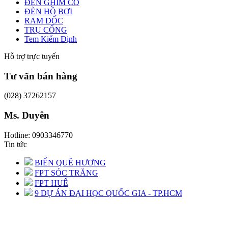
ĐÈN GHIM CỎ
ĐÈN HỒ BƠI
RAM DỐC
TRỤ CỔNG
Tem Kiểm Định
Hỗ trợ trực tuyến
Tư vấn bán hàng
(028) 37262157
Ms. Duyên
Hotline: 0903346770
Tin tức
BIỂN QUÊ HƯƠNG
FPT SÓC TRĂNG
FPT HUẾ
9 DỰ ÁN ĐẠI HỌC QUỐC GIA - TP.HCM