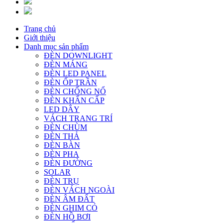
Trang chủ
Giới thiệu
Danh mục sản phẩm
ĐÈN DOWNLIGHT
ĐÈN MÁNG
ĐÈN LED PANEL
ĐÈN ỐP TRẦN
ĐÈN CHỐNG NỔ
ĐÈN KHẨN CẤP
LED DÂY
VÁCH TRANG TRÍ
ĐÈN CHÙM
ĐÈN THẢ
ĐÈN BÀN
ĐÈN PHA
ĐÈN ĐƯỜNG
SOLAR
ĐÈN TRỤ
ĐÈN VÁCH NGOÀI
ĐÈN ÂM ĐẤT
ĐÈN GHIM CỎ
ĐÈN HỒ BƠI