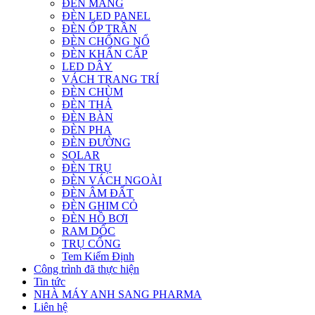
ĐÈN MÁNG
ĐÈN LED PANEL
ĐÈN ỐP TRẦN
ĐÈN CHỐNG NỔ
ĐÈN KHẨN CẤP
LED DÂY
VÁCH TRANG TRÍ
ĐÈN CHÙM
ĐÈN THẢ
ĐÈN BÀN
ĐÈN PHA
ĐÈN ĐƯỜNG
SOLAR
ĐÈN TRỤ
ĐÈN VÁCH NGOÀI
ĐÈN ÂM ĐẤT
ĐÈN GHIM CỎ
ĐÈN HỒ BƠI
RAM DỐC
TRỤ CỔNG
Tem Kiểm Định
Công trình đã thực hiện
Tin tức
NHÀ MÁY ANH SANG PHARMA
Liên hệ