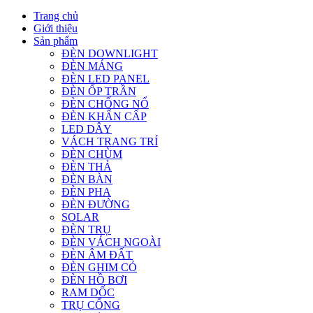
Trang chủ
Giới thiệu
Sản phẩm
ĐÈN DOWNLIGHT
ĐÈN MÁNG
ĐÈN LED PANEL
ĐÈN ỐP TRẦN
ĐÈN CHỐNG NỔ
ĐÈN KHẨN CẤP
LED DÂY
VÁCH TRANG TRÍ
ĐÈN CHÙM
ĐÈN THẢ
ĐÈN BÀN
ĐÈN PHA
ĐÈN ĐƯỜNG
SOLAR
ĐÈN TRỤ
ĐÈN VÁCH NGOÀI
ĐÈN ÂM ĐẤT
ĐÈN GHIM CỎ
ĐÈN HỒ BƠI
RAM DỐC
TRỤ CỔNG