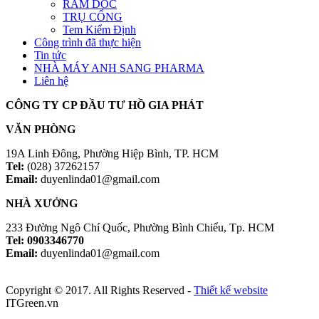
RAM DỐC
TRỤ CỔNG
Tem Kiểm Định
Công trình đã thực hiện
Tin tức
NHÀ MÁY ANH SANG PHARMA
Liên hệ
CÔNG TY CP ĐẦU TƯ HỒ GIA PHÁT
VĂN PHÒNG
19A Linh Đông, Phường Hiệp Bình, TP. HCM
Tel:
(028) 37262157
Email:
duyenlinda01@gmail.com
NHÀ XƯỞNG
233 Đường Ngô Chí Quốc, Phường Bình Chiểu, Tp. HCM
Tel: 0903346770
Email:
duyenlinda01@gmail.com
Copyright © 2017. All Rights Reserved -
Thiết kế website
ITGreen.vn