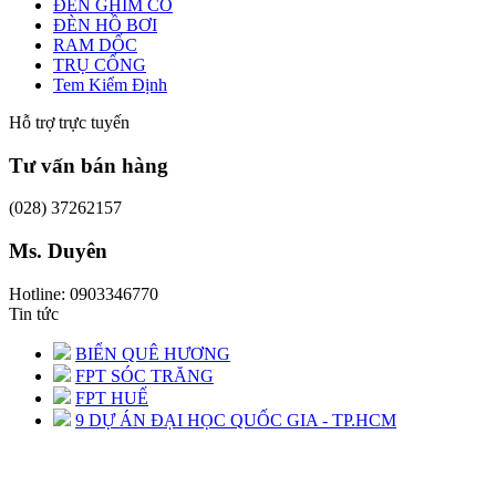
ĐÈN GHIM CỎ
ĐÈN HỒ BƠI
RAM DỐC
TRỤ CỔNG
Tem Kiểm Định
Hỗ trợ trực tuyến
Tư vấn bán hàng
(028) 37262157
Ms. Duyên
Hotline: 0903346770
Tin tức
BIỂN QUÊ HƯƠNG
FPT SÓC TRĂNG
FPT HUẾ
9 DỰ ÁN ĐẠI HỌC QUỐC GIA - TP.HCM