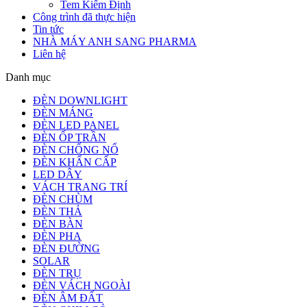
Tem Kiểm Định
Công trình đã thực hiện
Tin tức
NHÀ MÁY ANH SANG PHARMA
Liên hệ
Danh mục
ĐÈN DOWNLIGHT
ĐÈN MÁNG
ĐÈN LED PANEL
ĐÈN ỐP TRẦN
ĐÈN CHỐNG NỔ
ĐÈN KHẨN CẤP
LED DÂY
VÁCH TRANG TRÍ
ĐÈN CHÙM
ĐÈN THẢ
ĐÈN BÀN
ĐÈN PHA
ĐÈN ĐƯỜNG
SOLAR
ĐÈN TRỤ
ĐÈN VÁCH NGOÀI
ĐÈN ÂM ĐẤT