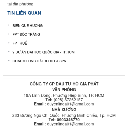
tại địa phương.
TIN LIÊN QUAN
BIỂN QUÊ HƯƠNG
FPT SÓC TRĂNG
FPT HUẾ
9 DỰ ÁN ĐẠI HỌC QUỐC GIA - TP.HCM
CHARM LONG HẢI REORT & SPA
CÔNG TY CP ĐẦU TƯ HỒ GIA PHÁT
VĂN PHÒNG
19A Linh Đông, Phường Hiệp Bình, TP. HCM
Tel:
(028) 37262157
Email:
duyenlinda01@gmail.com
NHÀ XƯỞNG
233 Đường Ngô Chí Quốc, Phường Bình Chiểu, Tp. HCM
Tel: 0903346770
Email:
duyenlinda01@gmail.com