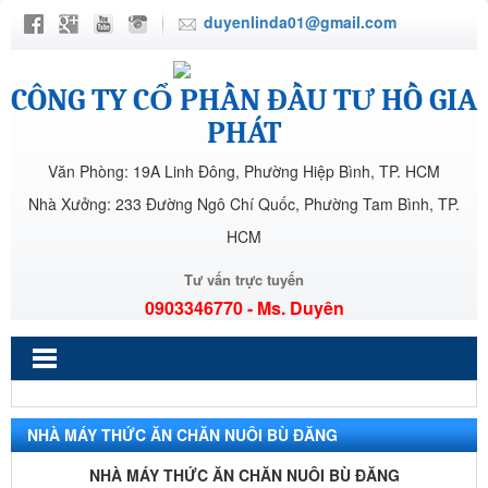
duyenlinda01@gmail.com
CÔNG TY CỔ PHẦN ĐẦU TƯ HỒ GIA
PHÁT
Văn Phòng: 19A Linh Đông, Phường Hiệp Bình, TP. HCM
Nhà Xưởng: 233 Đường Ngô Chí Quốc, Phường Tam Bình, TP.
HCM
Tư vấn trực tuyến
0903346770 - Ms. Duyên
NHÀ MÁY THỨC ĂN CHĂN NUÔI BÙ ĐĂNG
NHÀ MÁY THỨC ĂN CHĂN NUÔI BÙ ĐĂNG