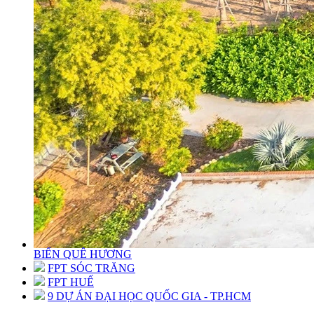
BIỂN QUÊ HƯƠNG
FPT SÓC TRĂNG
FPT HUẾ
9 DỰ ÁN ĐẠI HỌC QUỐC GIA - TP.HCM