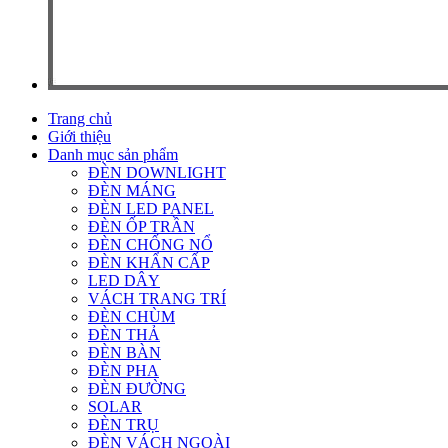
Trang chủ
Giới thiệu
Danh mục sản phẩm
ĐÈN DOWNLIGHT
ĐÈN MÁNG
ĐÈN LED PANEL
ĐÈN ỐP TRẦN
ĐÈN CHỐNG NỔ
ĐÈN KHẨN CẤP
LED DÂY
VÁCH TRANG TRÍ
ĐÈN CHÙM
ĐÈN THẢ
ĐÈN BÀN
ĐÈN PHA
ĐÈN ĐƯỜNG
SOLAR
ĐÈN TRỤ
ĐÈN VÁCH NGOÀI