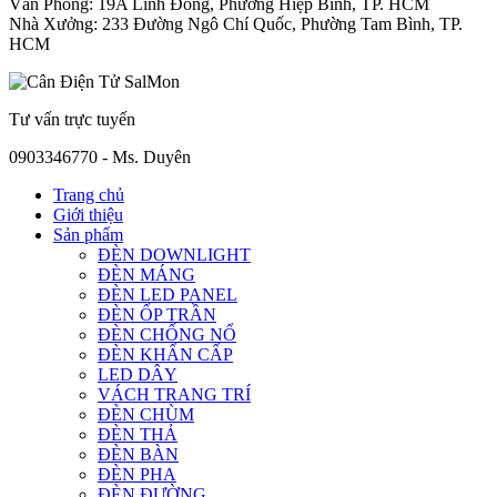
Văn Phòng: 19A Linh Đông, Phường Hiệp Bình, TP. HCM
Nhà Xưởng: 233 Đường Ngô Chí Quốc, Phường Tam Bình, TP.
HCM
Tư vấn trực tuyến
0903346770 - Ms. Duyên
Trang chủ
Giới thiệu
Sản phẩm
ĐÈN DOWNLIGHT
ĐÈN MÁNG
ĐÈN LED PANEL
ĐÈN ỐP TRẦN
ĐÈN CHỐNG NỔ
ĐÈN KHẨN CẤP
LED DÂY
VÁCH TRANG TRÍ
ĐÈN CHÙM
ĐÈN THẢ
ĐÈN BÀN
ĐÈN PHA
ĐÈN ĐƯỜNG