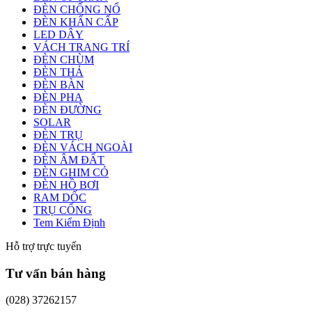
ĐÈN CHỐNG NỔ
ĐÈN KHẨN CẤP
LED DÂY
VÁCH TRANG TRÍ
ĐÈN CHÙM
ĐÈN THẢ
ĐÈN BÀN
ĐÈN PHA
ĐÈN ĐƯỜNG
SOLAR
ĐÈN TRỤ
ĐÈN VÁCH NGOÀI
ĐÈN ÂM ĐẤT
ĐÈN GHIM CỎ
ĐÈN HỒ BƠI
RAM DỐC
TRỤ CỔNG
Tem Kiểm Định
Hỗ trợ trực tuyến
Tư vấn bán hàng
(028) 37262157