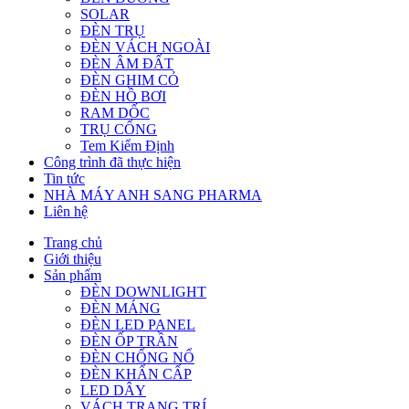
SOLAR
ĐÈN TRỤ
ĐÈN VÁCH NGOÀI
ĐÈN ÂM ĐẤT
ĐÈN GHIM CỎ
ĐÈN HỒ BƠI
RAM DỐC
TRỤ CỔNG
Tem Kiểm Định
Công trình đã thực hiện
Tin tức
NHÀ MÁY ANH SANG PHARMA
Liên hệ
Trang chủ
Giới thiệu
Sản phẩm
ĐÈN DOWNLIGHT
ĐÈN MÁNG
ĐÈN LED PANEL
ĐÈN ỐP TRẦN
ĐÈN CHỐNG NỔ
ĐÈN KHẨN CẤP
LED DÂY
VÁCH TRANG TRÍ