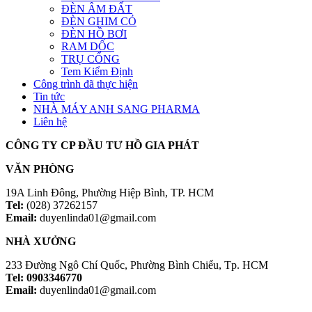
ĐÈN ÂM ĐẤT
ĐÈN GHIM CỎ
ĐÈN HỒ BƠI
RAM DỐC
TRỤ CỔNG
Tem Kiểm Định
Công trình đã thực hiện
Tin tức
NHÀ MÁY ANH SANG PHARMA
Liên hệ
CÔNG TY CP ĐẦU TƯ HỒ GIA PHÁT
VĂN PHÒNG
19A Linh Đông, Phường Hiệp Bình, TP. HCM
Tel:
(028) 37262157
Email:
duyenlinda01@gmail.com
NHÀ XƯỞNG
233 Đường Ngô Chí Quốc, Phường Bình Chiểu, Tp. HCM
Tel: 0903346770
Email:
duyenlinda01@gmail.com