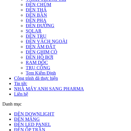
ĐÈN CHÙM
ĐÈN THẢ
ĐÈN BÀN
ĐÈN PHA
ĐÈN ĐƯỜNG
SOLAR
ĐÈN TRỤ
ĐÈN VÁCH NGOÀI
ĐÈN ÂM ĐẤT
ĐÈN GHIM CỎ
ĐÈN HỒ BƠI
RAM DỐC
TRỤ CỔNG
Tem Kiểm Định
Công trình đã thực hiện
Tin tức
NHÀ MÁY ANH SANG PHARMA
Liên hệ
Danh mục
ĐÈN DOWNLIGHT
ĐÈN MÁNG
ĐÈN LED PANEL
ĐÈN ỐP TRẦN