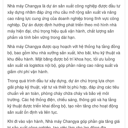
Nhà máy Changya là dự án sản xuất công nghiệp được đầu tư
xây dựng nhằm đáp ứng nhu cầu mở rộng sản xuất và nâng
cao năng lực cung ứng của doanh nghiệp trong lĩnh vực công
nghiệp. Dự án được định hướng phát triển theo mô hình nhà
máy hiện đại, chú trọng hiệu quả vận hành, chất lượng sản
phẩm và tính bền vững trong dài hạn.
Nhà máy Changya được quy hoạch với hệ thống hạ tầng đồng
bộ, bao gồm khu nhà xưởng sản xuất, kho bãi, khu kỹ thuật và
khu điều hành. Mặt bằng được bố trí khoa học, tối ưu luồng
sản xuất và logistics nội bộ, góp phần nâng cao năng suất và
giảm chi phí vận hành.
Trong quá trình đầu tư xây dựng, dự án chú trọng lựa chọn
giải pháp kỹ thuật, vật tư và thiết bị phù hợp, đáp ứng các tiêu
chuẩn về an toàn, phòng cháy chữa cháy và bảo vệ môi
trường. Các hệ thống điện, chiếu sáng, thông gió và hạ tầng
kỹ thuật được triển khai đồng bộ, tạo nền tảng cho hoạt động
sản xuất ổn định và liên tục.
Khi đi vào vận hành, Nhà máy Changya góp phần gia tăng giá
trị sản xuất công nghiệp, tạo việc làm cho lao động địa