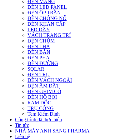
ĐÈN MÁNG
ĐÈN LED PANEL
ĐÈN ỐP TRẦN
ĐÈN CHỐNG NỔ
ĐÈN KHẨN CẤP
LED DÂY
VÁCH TRANG TRÍ
ĐÈN CHÙM
ĐÈN THẢ
ĐÈN BÀN
ĐÈN PHA
ĐÈN ĐƯỜNG
SOLAR
ĐÈN TRỤ
ĐÈN VÁCH NGOÀI
ĐÈN ÂM ĐẤT
ĐÈN GHIM CỎ
ĐÈN HỒ BƠI
RAM DỐC
TRỤ CỔNG
Tem Kiểm Định
Công trình đã thực hiện
Tin tức
NHÀ MÁY ANH SANG PHARMA
Liên hệ