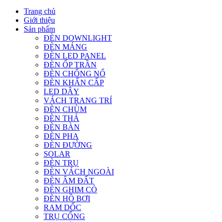
Trang chủ
Giới thiệu
Sản phẩm
ĐÈN DOWNLIGHT
ĐÈN MÁNG
ĐÈN LED PANEL
ĐÈN ỐP TRẦN
ĐÈN CHỐNG NỔ
ĐÈN KHẨN CẤP
LED DÂY
VÁCH TRANG TRÍ
ĐÈN CHÙM
ĐÈN THẢ
ĐÈN BÀN
ĐÈN PHA
ĐÈN ĐƯỜNG
SOLAR
ĐÈN TRỤ
ĐÈN VÁCH NGOÀI
ĐÈN ÂM ĐẤT
ĐÈN GHIM CỎ
ĐÈN HỒ BƠI
RAM DỐC
TRỤ CỔNG