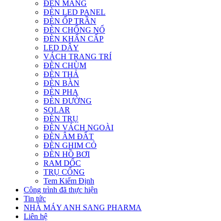
ĐÈN MÁNG
ĐÈN LED PANEL
ĐÈN ỐP TRẦN
ĐÈN CHỐNG NỔ
ĐÈN KHẨN CẤP
LED DÂY
VÁCH TRANG TRÍ
ĐÈN CHÙM
ĐÈN THẢ
ĐÈN BÀN
ĐÈN PHA
ĐÈN ĐƯỜNG
SOLAR
ĐÈN TRỤ
ĐÈN VÁCH NGOÀI
ĐÈN ÂM ĐẤT
ĐÈN GHIM CỎ
ĐÈN HỒ BƠI
RAM DỐC
TRỤ CỔNG
Tem Kiểm Định
Công trình đã thực hiện
Tin tức
NHÀ MÁY ANH SANG PHARMA
Liên hệ