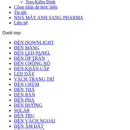
Tem Kiểm Định
Công trình đã thực hiện
Tin tức
NHÀ MÁY ANH SANG PHARMA
Liên hệ
Danh mục
ĐÈN DOWNLIGHT
ĐÈN MÁNG
ĐÈN LED PANEL
ĐÈN ỐP TRẦN
ĐÈN CHỐNG NỔ
ĐÈN KHẨN CẤP
LED DÂY
VÁCH TRANG TRÍ
ĐÈN CHÙM
ĐÈN THẢ
ĐÈN BÀN
ĐÈN PHA
ĐÈN ĐƯỜNG
SOLAR
ĐÈN TRỤ
ĐÈN VÁCH NGOÀI
ĐÈN ÂM ĐẤT