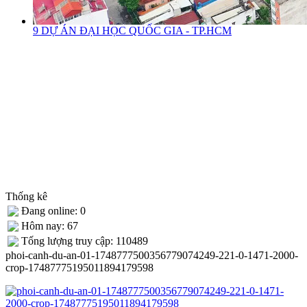
9 DỰ ÁN ĐẠI HỌC QUỐC GIA - TP.HCM
Thống kê
Đang online: 0
Hôm nay: 67
Tống lượng truy cập: 110489
phoi-canh-du-an-01-1748777500356779074249-221-0-1471-2000-
crop-17487775195011894179598