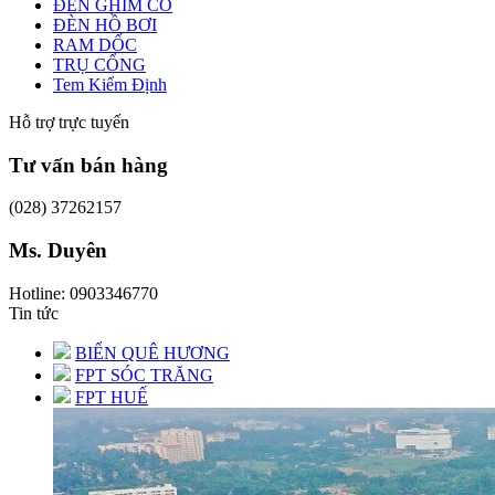
ĐÈN GHIM CỎ
ĐÈN HỒ BƠI
RAM DỐC
TRỤ CỔNG
Tem Kiểm Định
Hỗ trợ trực tuyến
Tư vấn bán hàng
(028) 37262157
Ms. Duyên
Hotline: 0903346770
Tin tức
BIỂN QUÊ HƯƠNG
FPT SÓC TRĂNG
FPT HUẾ