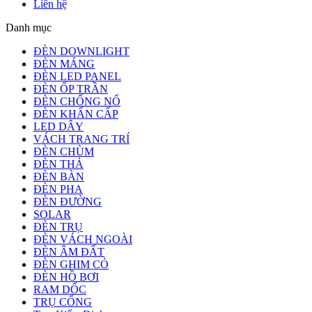
Liên hệ
Danh mục
ĐÈN DOWNLIGHT
ĐÈN MÁNG
ĐÈN LED PANEL
ĐÈN ỐP TRẦN
ĐÈN CHỐNG NỔ
ĐÈN KHẨN CẤP
LED DÂY
VÁCH TRANG TRÍ
ĐÈN CHÙM
ĐÈN THẢ
ĐÈN BÀN
ĐÈN PHA
ĐÈN ĐƯỜNG
SOLAR
ĐÈN TRỤ
ĐÈN VÁCH NGOÀI
ĐÈN ÂM ĐẤT
ĐÈN GHIM CỎ
ĐÈN HỒ BƠI
RAM DỐC
TRỤ CỔNG