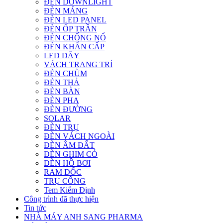
ĐÈN DOWNLIGHT
ĐÈN MÁNG
ĐÈN LED PANEL
ĐÈN ỐP TRẦN
ĐÈN CHỐNG NỔ
ĐÈN KHẨN CẤP
LED DÂY
VÁCH TRANG TRÍ
ĐÈN CHÙM
ĐÈN THẢ
ĐÈN BÀN
ĐÈN PHA
ĐÈN ĐƯỜNG
SOLAR
ĐÈN TRỤ
ĐÈN VÁCH NGOÀI
ĐÈN ÂM ĐẤT
ĐÈN GHIM CỎ
ĐÈN HỒ BƠI
RAM DỐC
TRỤ CỔNG
Tem Kiểm Định
Công trình đã thực hiện
Tin tức
NHÀ MÁY ANH SANG PHARMA