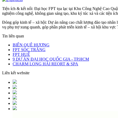
Tiện ích & kết nối: Đại học FPT tọa lạc tại Khu Công Nghệ Cao Quận
nghiệm công nghệ, không gian sáng tạo, khu ký túc xá và các tiện ích g
Đóng góp kinh tế – xã hội: Dự án nâng cao chất lượng đào tạo nhân l
vụ phụ trợ xung quanh, góp phần phát triển kinh tế – xã hội khu vự
Tin liên quan
BIỂN QUÊ HƯƠNG
FPT SÓC TRĂNG
FPT HUẾ
9 DỰ ÁN ĐẠI HỌC QUỐC GIA - TP.HCM
CHARM LONG HẢI REORT & SPA
Liên kết website