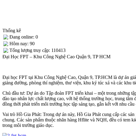
Thống kê
Đang online: 0
Hôm nay: 90
Tống lượng truy cập: 110413
Đại Học FPT – Khu Công Nghệ Cao Quận 9, TP HCM
Đại học FPT tại Khu Công Nghệ Cao, Quận 9, TP.HCM là dự án giáo d
giảng đường, phòng thí nghiệm, thư viện, khu ký túc xá và các khu tiệ
Chủ đầu tư: Dự án do Tập đoàn FPT triển khai – một trong những tậ
đào tạo nhân lực chất lượng cao, với hệ thống trường học, trung tâm đ
đồng thời phát triển môi trường học tập sáng tạo, gắn kết với nhu cầ
Vai trò Hồ Gia Phát: Trong dự án này, Hồ Gia Phát cung cấp các sản
chung. Các sản phẩm thuộc nhãn hàng Hflite và NQH, đều có tem kiể
trong môi trường giáo dục.