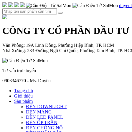
duyen
CÔNG TY CỔ PHẦN ĐẦU TƯ
Văn Phòng: 19A Linh Đông, Phường Hiệp Bình, TP. HCM
Nhà Xưởng: 233 Đường Ngô Chí Quốc, Phường Tam Bình, TP. H
Tư vấn trực tuyến
0903346770 - Ms. Duyên
Trang chủ
Giới thiệu
Sản phẩm
ĐÈN DOWNLIGHT
ĐÈN MÁNG
ĐÈN LED PANEL
ĐÈN ỐP TRẦN
ĐÈN CHỐNG NỔ