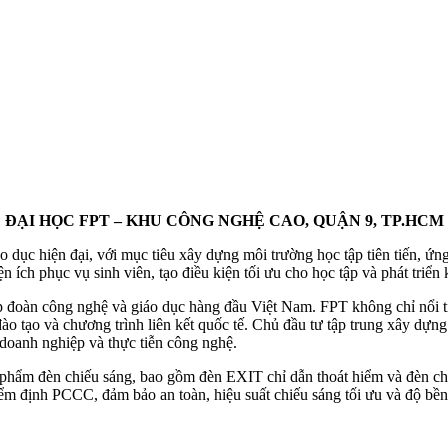
ĐẠI HỌC FPT – KHU CÔNG NGHỆ CAO, QUẬN 9, TP.HCM
ục hiện đại, với mục tiêu xây dựng môi trường học tập tiên tiến, ứ
n ích phục vụ sinh viên, tạo điều kiện tối ưu cho học tập và phát triển
p đoàn công nghệ và giáo dục hàng đầu Việt Nam. FPT không chỉ nổi t
ào tạo và chương trình liên kết quốc tế. Chủ đầu tư tập trung xây dựng 
u doanh nghiệp và thực tiễn công nghệ.
 phẩm đèn chiếu sáng, bao gồm đèn EXIT chỉ dẫn thoát hiểm và đèn ch
m định PCCC, đảm bảo an toàn, hiệu suất chiếu sáng tối ưu và độ bền