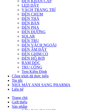
ĐÈN KHẨN CẤP
LED DÂY
VÁCH TRANG TRÍ
ĐÈN CHÙM
ĐÈN THẢ
ĐÈN BÀN
ĐÈN PHA
ĐÈN ĐƯỜNG
SOLAR
ĐÈN TRỤ
ĐÈN VÁCH NGOÀI
ĐÈN ÂM ĐẤT
ĐÈN GHIM CỎ
ĐÈN HỒ BƠI
RAM DỐC
TRỤ CỔNG
Tem Kiểm Định
Công trình đã thực hiện
Tin tức
NHÀ MÁY ANH SANG PHARMA
Liên hệ
Trang chủ
Giới thiệu
Sản phẩm