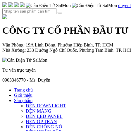
duyen
CÔNG TY CỔ PHẦN ĐẦU TƯ
Văn Phòng: 19A Linh Đông, Phường Hiệp Bình, TP. HCM
Nhà Xưởng: 233 Đường Ngô Chí Quốc, Phường Tam Bình, TP. H
Tư vấn trực tuyến
0903346770 - Ms. Duyên
Trang chủ
Giới thiệu
Sản phẩm
ĐÈN DOWNLIGHT
ĐÈN MÁNG
ĐÈN LED PANEL
ĐÈN ỐP TRẦN
ĐÈN CHỐNG NỔ