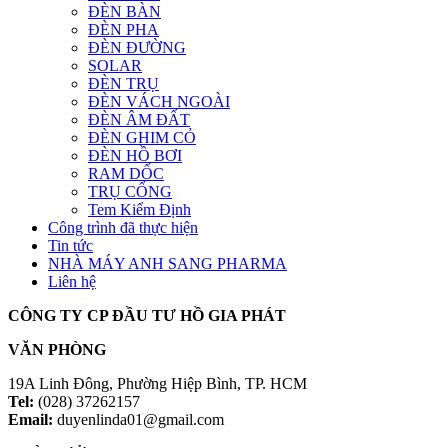
ĐÈN BÀN
ĐÈN PHA
ĐÈN ĐƯỜNG
SOLAR
ĐÈN TRỤ
ĐÈN VÁCH NGOÀI
ĐÈN ÂM ĐẤT
ĐÈN GHIM CỎ
ĐÈN HỒ BƠI
RAM DỐC
TRỤ CỔNG
Tem Kiểm Định
Công trình đã thực hiện
Tin tức
NHÀ MÁY ANH SANG PHARMA
Liên hệ
CÔNG TY CP ĐẦU TƯ HỒ GIA PHÁT
VĂN PHÒNG
19A Linh Đông, Phường Hiệp Bình, TP. HCM
Tel:
(028) 37262157
Email:
duyenlinda01@gmail.com