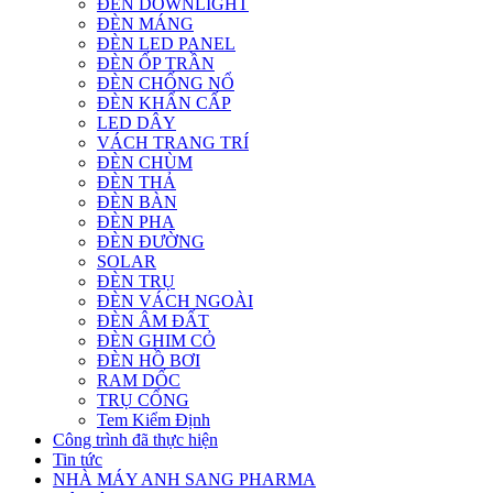
ĐÈN DOWNLIGHT
ĐÈN MÁNG
ĐÈN LED PANEL
ĐÈN ỐP TRẦN
ĐÈN CHỐNG NỔ
ĐÈN KHẨN CẤP
LED DÂY
VÁCH TRANG TRÍ
ĐÈN CHÙM
ĐÈN THẢ
ĐÈN BÀN
ĐÈN PHA
ĐÈN ĐƯỜNG
SOLAR
ĐÈN TRỤ
ĐÈN VÁCH NGOÀI
ĐÈN ÂM ĐẤT
ĐÈN GHIM CỎ
ĐÈN HỒ BƠI
RAM DỐC
TRỤ CỔNG
Tem Kiểm Định
Công trình đã thực hiện
Tin tức
NHÀ MÁY ANH SANG PHARMA