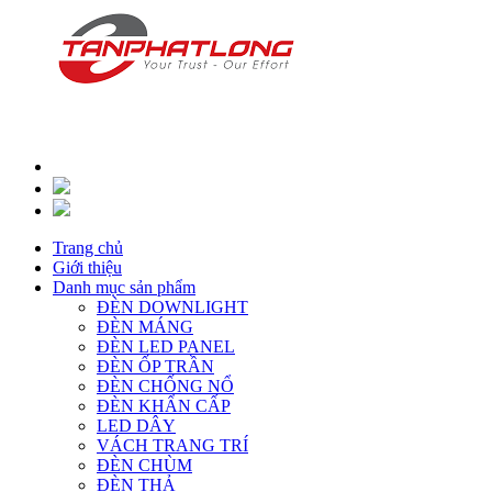
Trang chủ
Giới thiệu
Danh mục sản phẩm
ĐÈN DOWNLIGHT
ĐÈN MÁNG
ĐÈN LED PANEL
ĐÈN ỐP TRẦN
ĐÈN CHỐNG NỔ
ĐÈN KHẨN CẤP
LED DÂY
VÁCH TRANG TRÍ
ĐÈN CHÙM
ĐÈN THẢ