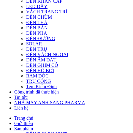
ĐÈN KHẨN CẤP
LED DÂY
VÁCH TRANG TRÍ
ĐÈN CHÙM
ĐÈN THẢ
ĐÈN BÀN
ĐÈN PHA
ĐÈN ĐƯỜNG
SOLAR
ĐÈN TRỤ
ĐÈN VÁCH NGOÀI
ĐÈN ÂM ĐẤT
ĐÈN GHIM CỎ
ĐÈN HỒ BƠI
RAM DỐC
TRỤ CỔNG
Tem Kiểm Định
Công trình đã thực hiện
Tin tức
NHÀ MÁY ANH SANG PHARMA
Liên hệ
Trang chủ
Giới thiệu
Sản phẩm