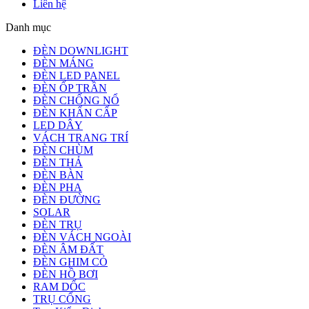
Liên hệ
Danh mục
ĐÈN DOWNLIGHT
ĐÈN MÁNG
ĐÈN LED PANEL
ĐÈN ỐP TRẦN
ĐÈN CHỐNG NỔ
ĐÈN KHẨN CẤP
LED DÂY
VÁCH TRANG TRÍ
ĐÈN CHÙM
ĐÈN THẢ
ĐÈN BÀN
ĐÈN PHA
ĐÈN ĐƯỜNG
SOLAR
ĐÈN TRỤ
ĐÈN VÁCH NGOÀI
ĐÈN ÂM ĐẤT
ĐÈN GHIM CỎ
ĐÈN HỒ BƠI
RAM DỐC
TRỤ CỔNG