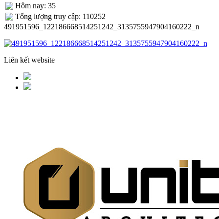
Hôm nay: 35
Tống lượng truy cập: 110252
491951596_122186668514251242_3135755947904160222_n
Liên kết website