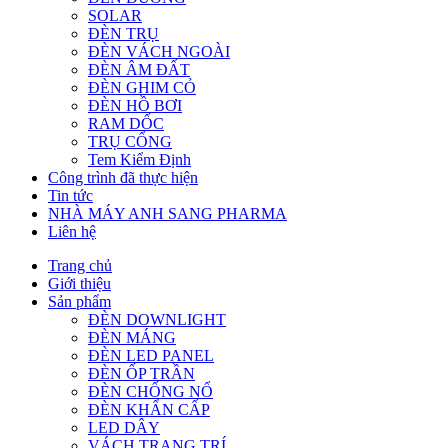
SOLAR
ĐÈN TRỤ
ĐÈN VÁCH NGOÀI
ĐÈN ÂM ĐẤT
ĐÈN GHIM CỎ
ĐÈN HỒ BƠI
RAM DỐC
TRỤ CỔNG
Tem Kiểm Định
Công trình đã thực hiện
Tin tức
NHÀ MÁY ANH SANG PHARMA
Liên hệ
Trang chủ
Giới thiệu
Sản phẩm
ĐÈN DOWNLIGHT
ĐÈN MÁNG
ĐÈN LED PANEL
ĐÈN ỐP TRẦN
ĐÈN CHỐNG NỔ
ĐÈN KHẨN CẤP
LED DÂY
VÁCH TRANG TRÍ