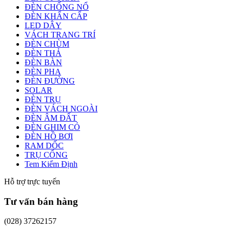
ĐÈN CHỐNG NỔ
ĐÈN KHẨN CẤP
LED DÂY
VÁCH TRANG TRÍ
ĐÈN CHÙM
ĐÈN THẢ
ĐÈN BÀN
ĐÈN PHA
ĐÈN ĐƯỜNG
SOLAR
ĐÈN TRỤ
ĐÈN VÁCH NGOÀI
ĐÈN ÂM ĐẤT
ĐÈN GHIM CỎ
ĐÈN HỒ BƠI
RAM DỐC
TRỤ CỔNG
Tem Kiểm Định
Hỗ trợ trực tuyến
Tư vấn bán hàng
(028) 37262157