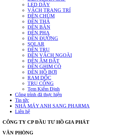
LED DÂY
VÁCH TRANG TRÍ
ĐÈN CHÙM
ĐÈN THẢ
ĐÈN BÀN
ĐÈN PHA
ĐÈN ĐƯỜNG
SOLAR
ĐÈN TRỤ
ĐÈN VÁCH NGOÀI
ĐÈN ÂM ĐẤT
ĐÈN GHIM CỎ
ĐÈN HỒ BƠI
RAM DỐC
TRỤ CỔNG
Tem Kiểm Định
Công trình đã thực hiện
Tin tức
NHÀ MÁY ANH SANG PHARMA
Liên hệ
CÔNG TY CP ĐẦU TƯ HỒ GIA PHÁT
VĂN PHÒNG