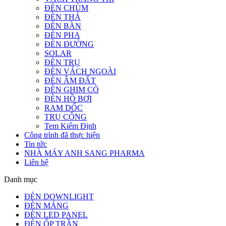
ĐÈN CHÙM
ĐÈN THẢ
ĐÈN BÀN
ĐÈN PHA
ĐÈN ĐƯỜNG
SOLAR
ĐÈN TRỤ
ĐÈN VÁCH NGOÀI
ĐÈN ÂM ĐẤT
ĐÈN GHIM CỎ
ĐÈN HỒ BƠI
RAM DỐC
TRỤ CỔNG
Tem Kiểm Định
Công trình đã thực hiện
Tin tức
NHÀ MÁY ANH SANG PHARMA
Liên hệ
Danh mục
ĐÈN DOWNLIGHT
ĐÈN MÁNG
ĐÈN LED PANEL
ĐÈN ỐP TRẦN