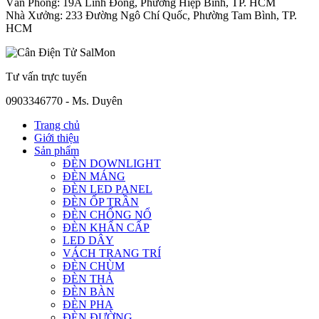
Văn Phòng: 19A Linh Đông, Phường Hiệp Bình, TP. HCM
Nhà Xưởng: 233 Đường Ngô Chí Quốc, Phường Tam Bình, TP.
HCM
Tư vấn trực tuyến
0903346770 - Ms. Duyên
Trang chủ
Giới thiệu
Sản phẩm
ĐÈN DOWNLIGHT
ĐÈN MÁNG
ĐÈN LED PANEL
ĐÈN ỐP TRẦN
ĐÈN CHỐNG NỔ
ĐÈN KHẨN CẤP
LED DÂY
VÁCH TRANG TRÍ
ĐÈN CHÙM
ĐÈN THẢ
ĐÈN BÀN
ĐÈN PHA
ĐÈN ĐƯỜNG