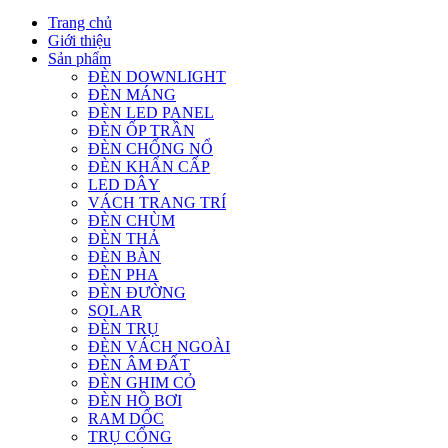
Trang chủ
Giới thiệu
Sản phẩm
ĐÈN DOWNLIGHT
ĐÈN MÁNG
ĐÈN LED PANEL
ĐÈN ỐP TRẦN
ĐÈN CHỐNG NỔ
ĐÈN KHẨN CẤP
LED DÂY
VÁCH TRANG TRÍ
ĐÈN CHÙM
ĐÈN THẢ
ĐÈN BÀN
ĐÈN PHA
ĐÈN ĐƯỜNG
SOLAR
ĐÈN TRỤ
ĐÈN VÁCH NGOÀI
ĐÈN ÂM ĐẤT
ĐÈN GHIM CỎ
ĐÈN HỒ BƠI
RAM DỐC
TRỤ CỔNG