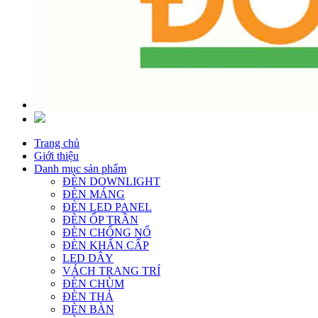
Trang chủ
Giới thiệu
Danh mục sản phẩm
ĐÈN DOWNLIGHT
ĐÈN MÁNG
ĐÈN LED PANEL
ĐÈN ỐP TRẦN
ĐÈN CHỐNG NỔ
ĐÈN KHẨN CẤP
LED DÂY
VÁCH TRANG TRÍ
ĐÈN CHÙM
ĐÈN THẢ
ĐÈN BÀN