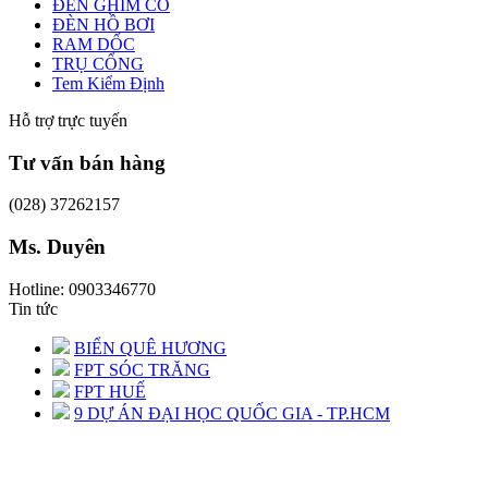
ĐÈN GHIM CỎ
ĐÈN HỒ BƠI
RAM DỐC
TRỤ CỔNG
Tem Kiểm Định
Hỗ trợ trực tuyến
Tư vấn bán hàng
(028) 37262157
Ms. Duyên
Hotline: 0903346770
Tin tức
BIỂN QUÊ HƯƠNG
FPT SÓC TRĂNG
FPT HUẾ
9 DỰ ÁN ĐẠI HỌC QUỐC GIA - TP.HCM