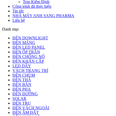
Tem Kiểm Định
Công trình đã thực hiện
Tin tức
NHÀ MÁY ANH SANG PHARMA
Liên hệ
Danh mục
ĐÈN DOWNLIGHT
ĐÈN MÁNG
ĐÈN LED PANEL
ĐÈN ỐP TRẦN
ĐÈN CHỐNG NỔ
ĐÈN KHẨN CẤP
LED DÂY
VÁCH TRANG TRÍ
ĐÈN CHÙM
ĐÈN THẢ
ĐÈN BÀN
ĐÈN PHA
ĐÈN ĐƯỜNG
SOLAR
ĐÈN TRỤ
ĐÈN VÁCH NGOÀI
ĐÈN ÂM ĐẤT