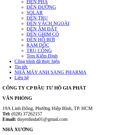
ĐÈN PHA
ĐÈN ĐƯỜNG
SOLAR
ĐÈN TRỤ
ĐÈN VÁCH NGOÀI
ĐÈN ÂM ĐẤT
ĐÈN GHIM CỎ
ĐÈN HỒ BƠI
RAM DỐC
TRỤ CỔNG
Tem Kiểm Định
Công trình đã thực hiện
Tin tức
NHÀ MÁY ANH SANG PHARMA
Liên hệ
CÔNG TY CP ĐẦU TƯ HỒ GIA PHÁT
VĂN PHÒNG
19A Linh Đông, Phường Hiệp Bình, TP. HCM
Tel:
(028) 37262157
Email:
duyenlinda01@gmail.com
NHÀ XƯỞNG