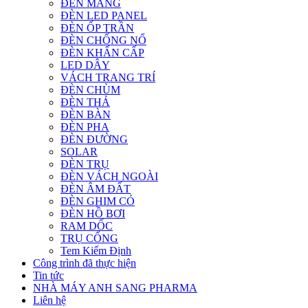
ĐÈN MÁNG
ĐÈN LED PANEL
ĐÈN ỐP TRẦN
ĐÈN CHỐNG NỔ
ĐÈN KHẨN CẤP
LED DÂY
VÁCH TRANG TRÍ
ĐÈN CHÙM
ĐÈN THẢ
ĐÈN BÀN
ĐÈN PHA
ĐÈN ĐƯỜNG
SOLAR
ĐÈN TRỤ
ĐÈN VÁCH NGOÀI
ĐÈN ÂM ĐẤT
ĐÈN GHIM CỎ
ĐÈN HỒ BƠI
RAM DỐC
TRỤ CỔNG
Tem Kiểm Định
Công trình đã thực hiện
Tin tức
NHÀ MÁY ANH SANG PHARMA
Liên hệ