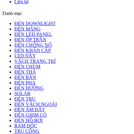
Liên hệ
Danh mục
ĐÈN DOWNLIGHT
ĐÈN MÁNG
ĐÈN LED PANEL
ĐÈN ỐP TRẦN
ĐÈN CHỐNG NỔ
ĐÈN KHẨN CẤP
LED DÂY
VÁCH TRANG TRÍ
ĐÈN CHÙM
ĐÈN THẢ
ĐÈN BÀN
ĐÈN PHA
ĐÈN ĐƯỜNG
SOLAR
ĐÈN TRỤ
ĐÈN VÁCH NGOÀI
ĐÈN ÂM ĐẤT
ĐÈN GHIM CỎ
ĐÈN HỒ BƠI
RAM DỐC
TRỤ CỔNG