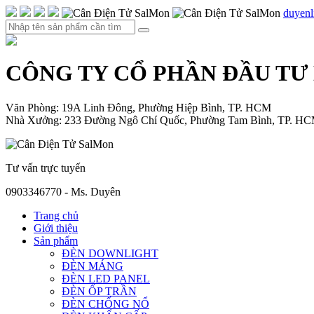
duyen
CÔNG TY CỔ PHẦN ĐẦU TƯ
Văn Phòng: 19A Linh Đông, Phường Hiệp Bình, TP. HCM
Nhà Xưởng: 233 Đường Ngô Chí Quốc, Phường Tam Bình, TP. H
Tư vấn trực tuyến
0903346770 - Ms. Duyên
Trang chủ
Giới thiệu
Sản phẩm
ĐÈN DOWNLIGHT
ĐÈN MÁNG
ĐÈN LED PANEL
ĐÈN ỐP TRẦN
ĐÈN CHỐNG NỔ