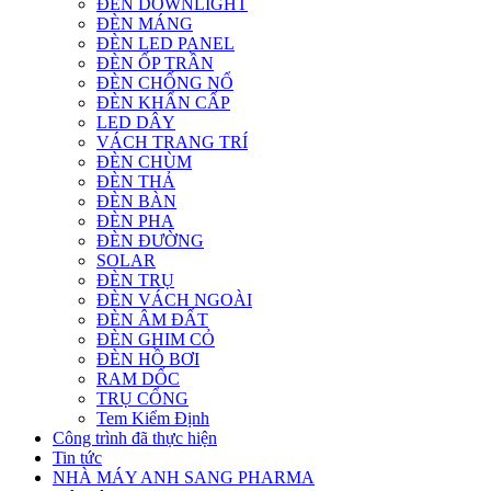
ĐÈN DOWNLIGHT
ĐÈN MÁNG
ĐÈN LED PANEL
ĐÈN ỐP TRẦN
ĐÈN CHỐNG NỔ
ĐÈN KHẨN CẤP
LED DÂY
VÁCH TRANG TRÍ
ĐÈN CHÙM
ĐÈN THẢ
ĐÈN BÀN
ĐÈN PHA
ĐÈN ĐƯỜNG
SOLAR
ĐÈN TRỤ
ĐÈN VÁCH NGOÀI
ĐÈN ÂM ĐẤT
ĐÈN GHIM CỎ
ĐÈN HỒ BƠI
RAM DỐC
TRỤ CỔNG
Tem Kiểm Định
Công trình đã thực hiện
Tin tức
NHÀ MÁY ANH SANG PHARMA