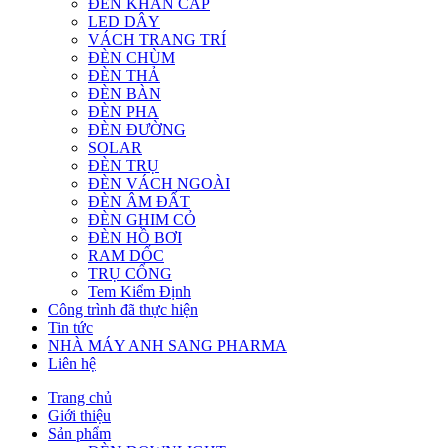
ĐÈN KHẨN CẤP
LED DÂY
VÁCH TRANG TRÍ
ĐÈN CHÙM
ĐÈN THẢ
ĐÈN BÀN
ĐÈN PHA
ĐÈN ĐƯỜNG
SOLAR
ĐÈN TRỤ
ĐÈN VÁCH NGOÀI
ĐÈN ÂM ĐẤT
ĐÈN GHIM CỎ
ĐÈN HỒ BƠI
RAM DỐC
TRỤ CỔNG
Tem Kiểm Định
Công trình đã thực hiện
Tin tức
NHÀ MÁY ANH SANG PHARMA
Liên hệ
Trang chủ
Giới thiệu
Sản phẩm