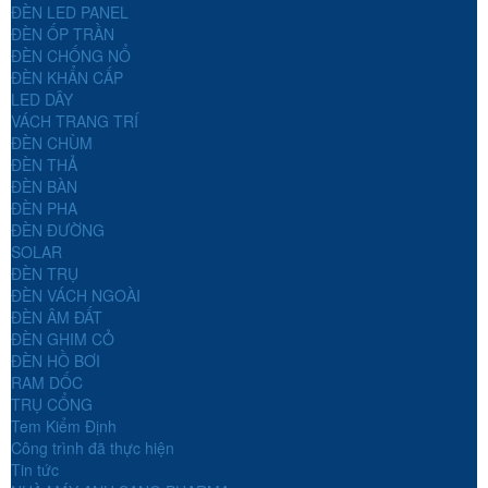
ĐÈN LED PANEL
ĐÈN ỐP TRẦN
ĐÈN CHỐNG NỔ
ĐÈN KHẨN CẤP
LED DÂY
VÁCH TRANG TRÍ
ĐÈN CHÙM
ĐÈN THẢ
ĐÈN BÀN
ĐÈN PHA
ĐÈN ĐƯỜNG
SOLAR
ĐÈN TRỤ
ĐÈN VÁCH NGOÀI
ĐÈN ÂM ĐẤT
ĐÈN GHIM CỎ
ĐÈN HỒ BƠI
RAM DỐC
TRỤ CỔNG
Tem Kiểm Định
Công trình đã thực hiện
Tin tức