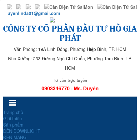
duyenlinda01@gmail.com
CÔNG TY CỔ PHẦN ĐẦU TƯ HỒ GIA
PHÁT
Văn Phòng: 19A Linh Đông, Phường Hiệp Bình, TP. HCM
Nhà Xưởng: 233 Đường Ngô Chí Quốc, Phường Tam Bình, TP.
HCM
Tư vấn trực tuyến
0903346770 - Ms. Duyên
Trang chủ
Giới thiệu
Sản phẩm
ĐÈN DOWNLIGHT
ĐÈN MÁNG