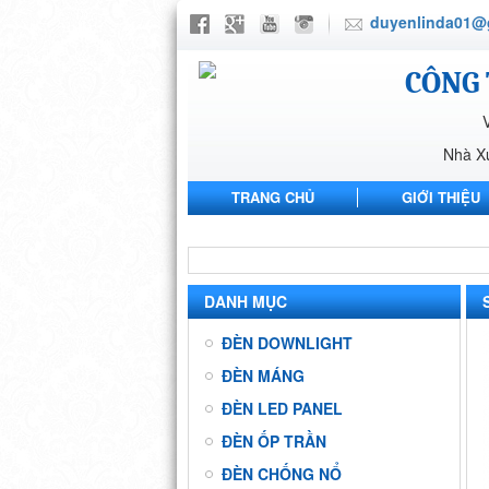
duyenlinda01@
CÔNG 
Nhà X
TRANG CHỦ
GIỚI THIỆU
NHÀ MÁY ANH SANG PHARMA
DANH MỤC
ĐÈN DOWNLIGHT
ĐÈN MÁNG
ĐÈN LED PANEL
ĐÈN ỐP TRẦN
ĐÈN CHỐNG NỔ