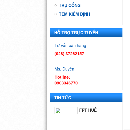
TRỤ CỔNG
TEM KIỂM ĐỊNH
HỖ TRỢ TRỰC TUYẾN
9 DỰ ÁN ĐẠI
HỌC QUỐC
Tư vấn bán hàng
GIA - TP.HCM
(028) 37262157
BIỂN QUÊ
HƯƠNG
Ms. Duyên
Hotline:
0903346770
FPT SÓC
TRĂNG
TIN TỨC
FPT HUẾ