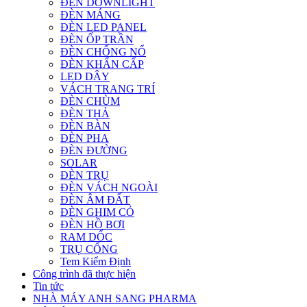
ĐÈN DOWNLIGHT
ĐÈN MÁNG
ĐÈN LED PANEL
ĐÈN ỐP TRẦN
ĐÈN CHỐNG NỔ
ĐÈN KHẨN CẤP
LED DÂY
VÁCH TRANG TRÍ
ĐÈN CHÙM
ĐÈN THẢ
ĐÈN BÀN
ĐÈN PHA
ĐÈN ĐƯỜNG
SOLAR
ĐÈN TRỤ
ĐÈN VÁCH NGOÀI
ĐÈN ÂM ĐẤT
ĐÈN GHIM CỎ
ĐÈN HỒ BƠI
RAM DỐC
TRỤ CỔNG
Tem Kiểm Định
Công trình đã thực hiện
Tin tức
NHÀ MÁY ANH SANG PHARMA