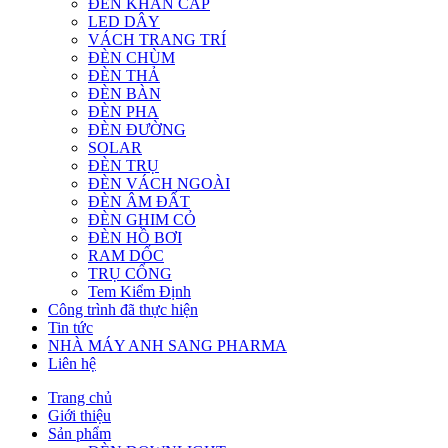
ĐÈN KHẨN CẤP
LED DÂY
VÁCH TRANG TRÍ
ĐÈN CHÙM
ĐÈN THẢ
ĐÈN BÀN
ĐÈN PHA
ĐÈN ĐƯỜNG
SOLAR
ĐÈN TRỤ
ĐÈN VÁCH NGOÀI
ĐÈN ÂM ĐẤT
ĐÈN GHIM CỎ
ĐÈN HỒ BƠI
RAM DỐC
TRỤ CỔNG
Tem Kiểm Định
Công trình đã thực hiện
Tin tức
NHÀ MÁY ANH SANG PHARMA
Liên hệ
Trang chủ
Giới thiệu
Sản phẩm