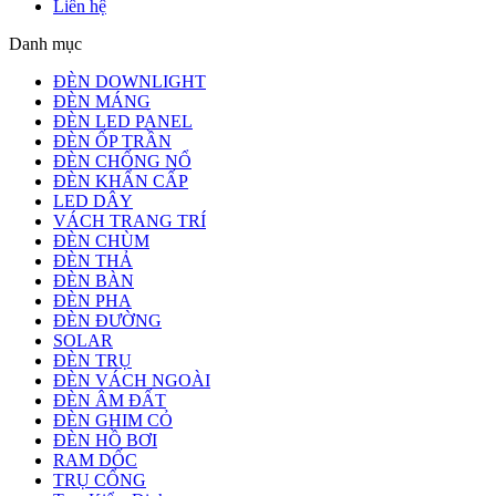
Liên hệ
Danh mục
ĐÈN DOWNLIGHT
ĐÈN MÁNG
ĐÈN LED PANEL
ĐÈN ỐP TRẦN
ĐÈN CHỐNG NỔ
ĐÈN KHẨN CẤP
LED DÂY
VÁCH TRANG TRÍ
ĐÈN CHÙM
ĐÈN THẢ
ĐÈN BÀN
ĐÈN PHA
ĐÈN ĐƯỜNG
SOLAR
ĐÈN TRỤ
ĐÈN VÁCH NGOÀI
ĐÈN ÂM ĐẤT
ĐÈN GHIM CỎ
ĐÈN HỒ BƠI
RAM DỐC
TRỤ CỔNG