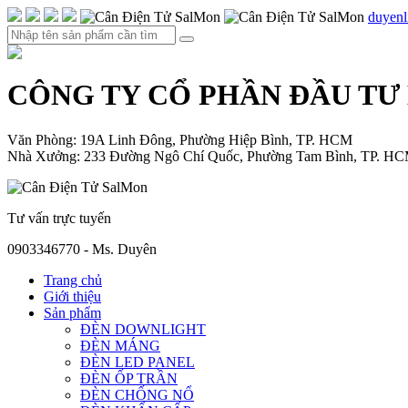
duyen
CÔNG TY CỔ PHẦN ĐẦU TƯ
Văn Phòng: 19A Linh Đông, Phường Hiệp Bình, TP. HCM
Nhà Xưởng: 233 Đường Ngô Chí Quốc, Phường Tam Bình, TP. H
Tư vấn trực tuyến
0903346770 - Ms. Duyên
Trang chủ
Giới thiệu
Sản phẩm
ĐÈN DOWNLIGHT
ĐÈN MÁNG
ĐÈN LED PANEL
ĐÈN ỐP TRẦN
ĐÈN CHỐNG NỔ