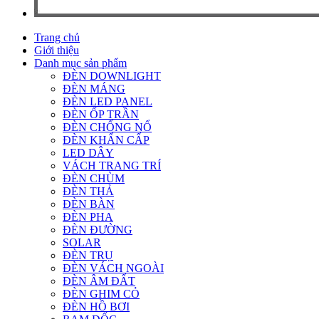
Trang chủ
Giới thiệu
Danh mục sản phẩm
ĐÈN DOWNLIGHT
ĐÈN MÁNG
ĐÈN LED PANEL
ĐÈN ỐP TRẦN
ĐÈN CHỐNG NỔ
ĐÈN KHẨN CẤP
LED DÂY
VÁCH TRANG TRÍ
ĐÈN CHÙM
ĐÈN THẢ
ĐÈN BÀN
ĐÈN PHA
ĐÈN ĐƯỜNG
SOLAR
ĐÈN TRỤ
ĐÈN VÁCH NGOÀI
ĐÈN ÂM ĐẤT
ĐÈN GHIM CỎ
ĐÈN HỒ BƠI