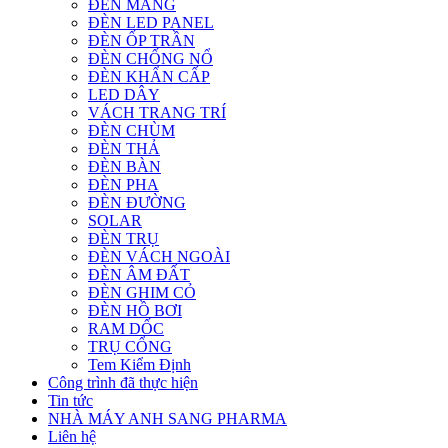
ĐÈN MÁNG
ĐÈN LED PANEL
ĐÈN ỐP TRẦN
ĐÈN CHỐNG NỔ
ĐÈN KHẨN CẤP
LED DÂY
VÁCH TRANG TRÍ
ĐÈN CHÙM
ĐÈN THẢ
ĐÈN BÀN
ĐÈN PHA
ĐÈN ĐƯỜNG
SOLAR
ĐÈN TRỤ
ĐÈN VÁCH NGOÀI
ĐÈN ÂM ĐẤT
ĐÈN GHIM CỎ
ĐÈN HỒ BƠI
RAM DỐC
TRỤ CỔNG
Tem Kiểm Định
Công trình đã thực hiện
Tin tức
NHÀ MÁY ANH SANG PHARMA
Liên hệ