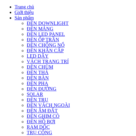
Trang chủ
Giới thiệu
Sản phẩm
ĐÈN DOWNLIGHT
ĐÈN MÁNG
ĐÈN LED PANEL
ĐÈN ỐP TRẦN
ĐÈN CHỐNG NỔ
ĐÈN KHẨN CẤP
LED DÂY
VÁCH TRANG TRÍ
ĐÈN CHÙM
ĐÈN THẢ
ĐÈN BÀN
ĐÈN PHA
ĐÈN ĐƯỜNG
SOLAR
ĐÈN TRỤ
ĐÈN VÁCH NGOÀI
ĐÈN ÂM ĐẤT
ĐÈN GHIM CỎ
ĐÈN HỒ BƠI
RAM DỐC
TRỤ CỔNG