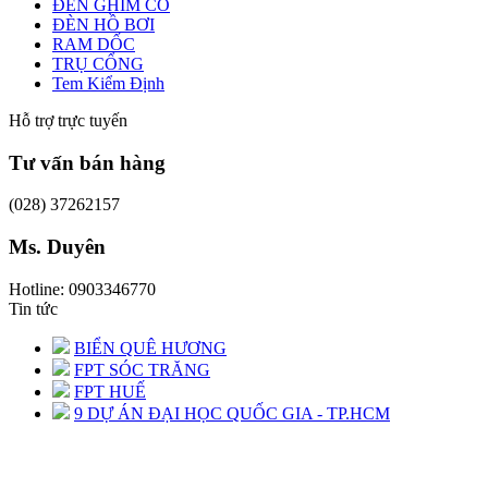
ĐÈN GHIM CỎ
ĐÈN HỒ BƠI
RAM DỐC
TRỤ CỔNG
Tem Kiểm Định
Hỗ trợ trực tuyến
Tư vấn bán hàng
(028) 37262157
Ms. Duyên
Hotline: 0903346770
Tin tức
BIỂN QUÊ HƯƠNG
FPT SÓC TRĂNG
FPT HUẾ
9 DỰ ÁN ĐẠI HỌC QUỐC GIA - TP.HCM