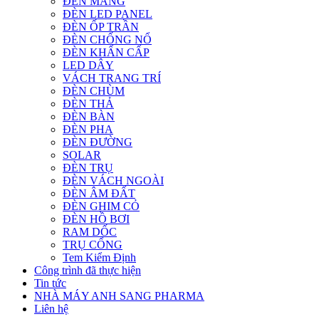
ĐÈN MÁNG
ĐÈN LED PANEL
ĐÈN ỐP TRẦN
ĐÈN CHỐNG NỔ
ĐÈN KHẨN CẤP
LED DÂY
VÁCH TRANG TRÍ
ĐÈN CHÙM
ĐÈN THẢ
ĐÈN BÀN
ĐÈN PHA
ĐÈN ĐƯỜNG
SOLAR
ĐÈN TRỤ
ĐÈN VÁCH NGOÀI
ĐÈN ÂM ĐẤT
ĐÈN GHIM CỎ
ĐÈN HỒ BƠI
RAM DỐC
TRỤ CỔNG
Tem Kiểm Định
Công trình đã thực hiện
Tin tức
NHÀ MÁY ANH SANG PHARMA
Liên hệ