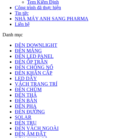
Tem Kiểm Định
Công trình đã thực hiện
Tin tức
NHÀ MÁY ANH SANG PHARMA
Liên hệ
Danh mục
ĐÈN DOWNLIGHT
ĐÈN MÁNG
ĐÈN LED PANEL
ĐÈN ỐP TRẦN
ĐÈN CHỐNG NỔ
ĐÈN KHẨN CẤP
LED DÂY
VÁCH TRANG TRÍ
ĐÈN CHÙM
ĐÈN THẢ
ĐÈN BÀN
ĐÈN PHA
ĐÈN ĐƯỜNG
SOLAR
ĐÈN TRỤ
ĐÈN VÁCH NGOÀI
ĐÈN ÂM ĐẤT