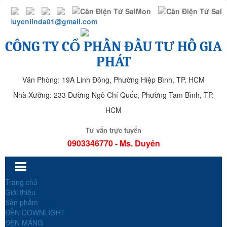
duyenlinda01@gmail.com
CÔNG TY CỔ PHẦN ĐẦU TƯ HỒ GIA
PHÁT
Văn Phòng: 19A Linh Đông, Phường Hiệp Bình, TP. HCM
Nhà Xưởng: 233 Đường Ngô Chí Quốc, Phường Tam Bình, TP.
HCM
Tư vấn trực tuyến
0903346770 - Ms. Duyên
Trang chủ
Giới thiệu
Sản phẩm
ĐÈN DOWNLIGHT
ĐÈN MÁNG