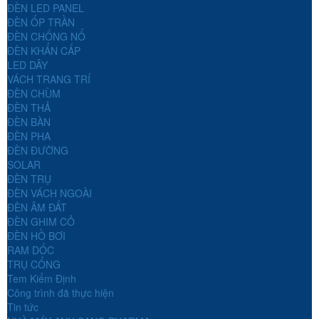
ĐÈN LED PANEL
ĐÈN ỐP TRẦN
ĐÈN CHỐNG NỔ
ĐÈN KHẨN CẤP
LED DÂY
VÁCH TRANG TRÍ
ĐÈN CHÙM
ĐÈN THẢ
ĐÈN BÀN
ĐÈN PHA
ĐÈN ĐƯỜNG
SOLAR
ĐÈN TRỤ
ĐÈN VÁCH NGOÀI
ĐÈN ÂM ĐẤT
ĐÈN GHIM CỎ
ĐÈN HỒ BƠI
RAM DỐC
TRỤ CỔNG
Tem Kiểm Định
Công trình đã thực hiện
Tin tức