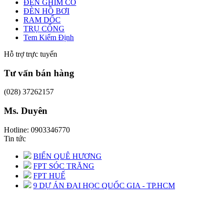
ĐÈN GHIM CỎ
ĐÈN HỒ BƠI
RAM DỐC
TRỤ CỔNG
Tem Kiểm Định
Hỗ trợ trực tuyến
Tư vấn bán hàng
(028) 37262157
Ms. Duyên
Hotline: 0903346770
Tin tức
BIỂN QUÊ HƯƠNG
FPT SÓC TRĂNG
FPT HUẾ
9 DỰ ÁN ĐẠI HỌC QUỐC GIA - TP.HCM