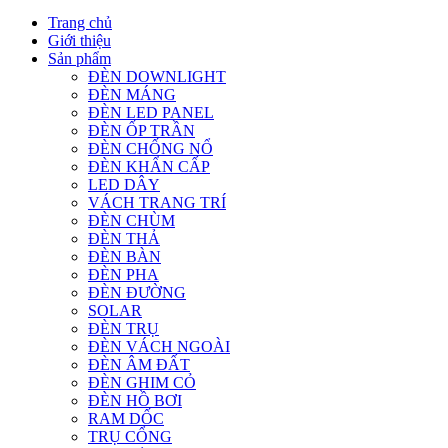
Trang chủ
Giới thiệu
Sản phẩm
ĐÈN DOWNLIGHT
ĐÈN MÁNG
ĐÈN LED PANEL
ĐÈN ỐP TRẦN
ĐÈN CHỐNG NỔ
ĐÈN KHẨN CẤP
LED DÂY
VÁCH TRANG TRÍ
ĐÈN CHÙM
ĐÈN THẢ
ĐÈN BÀN
ĐÈN PHA
ĐÈN ĐƯỜNG
SOLAR
ĐÈN TRỤ
ĐÈN VÁCH NGOÀI
ĐÈN ÂM ĐẤT
ĐÈN GHIM CỎ
ĐÈN HỒ BƠI
RAM DỐC
TRỤ CỔNG