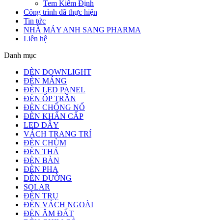
Tem Kiểm Định
Công trình đã thực hiện
Tin tức
NHÀ MÁY ANH SANG PHARMA
Liên hệ
Danh mục
ĐÈN DOWNLIGHT
ĐÈN MÁNG
ĐÈN LED PANEL
ĐÈN ỐP TRẦN
ĐÈN CHỐNG NỔ
ĐÈN KHẨN CẤP
LED DÂY
VÁCH TRANG TRÍ
ĐÈN CHÙM
ĐÈN THẢ
ĐÈN BÀN
ĐÈN PHA
ĐÈN ĐƯỜNG
SOLAR
ĐÈN TRỤ
ĐÈN VÁCH NGOÀI
ĐÈN ÂM ĐẤT