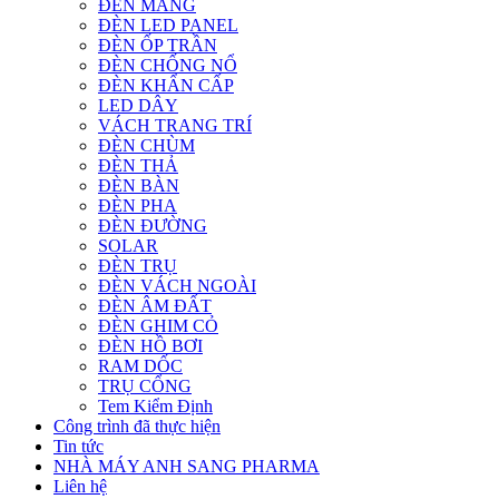
ĐÈN MÁNG
ĐÈN LED PANEL
ĐÈN ỐP TRẦN
ĐÈN CHỐNG NỔ
ĐÈN KHẨN CẤP
LED DÂY
VÁCH TRANG TRÍ
ĐÈN CHÙM
ĐÈN THẢ
ĐÈN BÀN
ĐÈN PHA
ĐÈN ĐƯỜNG
SOLAR
ĐÈN TRỤ
ĐÈN VÁCH NGOÀI
ĐÈN ÂM ĐẤT
ĐÈN GHIM CỎ
ĐÈN HỒ BƠI
RAM DỐC
TRỤ CỔNG
Tem Kiểm Định
Công trình đã thực hiện
Tin tức
NHÀ MÁY ANH SANG PHARMA
Liên hệ