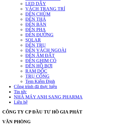
LED DÂY
VÁCH TRANG TRÍ
ĐÈN CHÙM
ĐÈN THẢ
ĐÈN BÀN
ĐÈN PHA
ĐÈN ĐƯỜNG
SOLAR
ĐÈN TRỤ
ĐÈN VÁCH NGOÀI
ĐÈN ÂM ĐẤT
ĐÈN GHIM CỎ
ĐÈN HỒ BƠI
RAM DỐC
TRỤ CỔNG
Tem Kiểm Định
Công trình đã thực hiện
Tin tức
NHÀ MÁY ANH SANG PHARMA
Liên hệ
CÔNG TY CP ĐẦU TƯ HỒ GIA PHÁT
VĂN PHÒNG