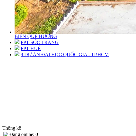
BIỂN QUÊ HƯƠNG
FPT SÓC TRĂNG
FPT HUẾ
9 DỰ ÁN ĐẠI HỌC QUỐC GIA - TP.HCM
Thống kê
Đang online: 0