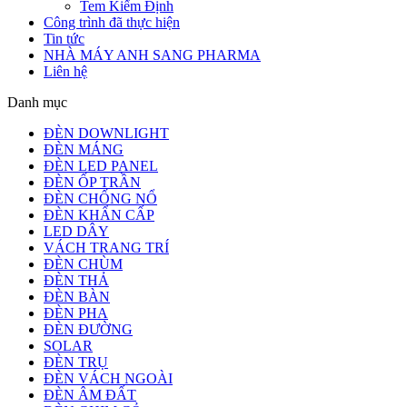
Tem Kiểm Định
Công trình đã thực hiện
Tin tức
NHÀ MÁY ANH SANG PHARMA
Liên hệ
Danh mục
ĐÈN DOWNLIGHT
ĐÈN MÁNG
ĐÈN LED PANEL
ĐÈN ỐP TRẦN
ĐÈN CHỐNG NỔ
ĐÈN KHẨN CẤP
LED DÂY
VÁCH TRANG TRÍ
ĐÈN CHÙM
ĐÈN THẢ
ĐÈN BÀN
ĐÈN PHA
ĐÈN ĐƯỜNG
SOLAR
ĐÈN TRỤ
ĐÈN VÁCH NGOÀI
ĐÈN ÂM ĐẤT