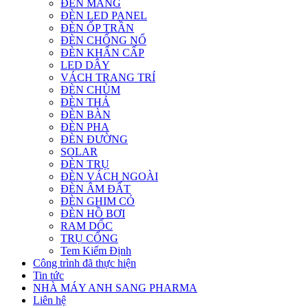
ĐÈN MÁNG
ĐÈN LED PANEL
ĐÈN ỐP TRẦN
ĐÈN CHỐNG NỔ
ĐÈN KHẨN CẤP
LED DÂY
VÁCH TRANG TRÍ
ĐÈN CHÙM
ĐÈN THẢ
ĐÈN BÀN
ĐÈN PHA
ĐÈN ĐƯỜNG
SOLAR
ĐÈN TRỤ
ĐÈN VÁCH NGOÀI
ĐÈN ÂM ĐẤT
ĐÈN GHIM CỎ
ĐÈN HỒ BƠI
RAM DỐC
TRỤ CỔNG
Tem Kiểm Định
Công trình đã thực hiện
Tin tức
NHÀ MÁY ANH SANG PHARMA
Liên hệ