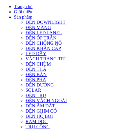
Trang chủ
Giới thiệu
Sản phẩm
ĐÈN DOWNLIGHT
ĐÈN MÁNG
ĐÈN LED PANEL
ĐÈN ỐP TRẦN
ĐÈN CHỐNG NỔ
ĐÈN KHẨN CẤP
LED DÂY
VÁCH TRANG TRÍ
ĐÈN CHÙM
ĐÈN THẢ
ĐÈN BÀN
ĐÈN PHA
ĐÈN ĐƯỜNG
SOLAR
ĐÈN TRỤ
ĐÈN VÁCH NGOÀI
ĐÈN ÂM ĐẤT
ĐÈN GHIM CỎ
ĐÈN HỒ BƠI
RAM DỐC
TRỤ CỔNG