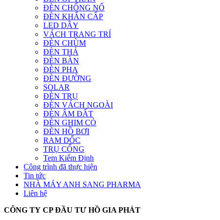
ĐÈN CHỐNG NỔ
ĐÈN KHẨN CẤP
LED DÂY
VÁCH TRANG TRÍ
ĐÈN CHÙM
ĐÈN THẢ
ĐÈN BÀN
ĐÈN PHA
ĐÈN ĐƯỜNG
SOLAR
ĐÈN TRỤ
ĐÈN VÁCH NGOÀI
ĐÈN ÂM ĐẤT
ĐÈN GHIM CỎ
ĐÈN HỒ BƠI
RAM DỐC
TRỤ CỔNG
Tem Kiểm Định
Công trình đã thực hiện
Tin tức
NHÀ MÁY ANH SANG PHARMA
Liên hệ
CÔNG TY CP ĐẦU TƯ HỒ GIA PHÁT