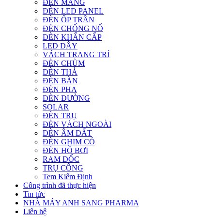
ĐÈN MÁNG
ĐÈN LED PANEL
ĐÈN ỐP TRẦN
ĐÈN CHỐNG NỔ
ĐÈN KHẨN CẤP
LED DÂY
VÁCH TRANG TRÍ
ĐÈN CHÙM
ĐÈN THẢ
ĐÈN BÀN
ĐÈN PHA
ĐÈN ĐƯỜNG
SOLAR
ĐÈN TRỤ
ĐÈN VÁCH NGOÀI
ĐÈN ÂM ĐẤT
ĐÈN GHIM CỎ
ĐÈN HỒ BƠI
RAM DỐC
TRỤ CỔNG
Tem Kiểm Định
Công trình đã thực hiện
Tin tức
NHÀ MÁY ANH SANG PHARMA
Liên hệ