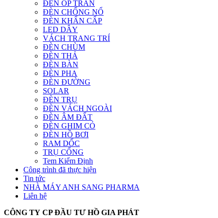
ĐÈN ỐP TRẦN
ĐÈN CHỐNG NỔ
ĐÈN KHẨN CẤP
LED DÂY
VÁCH TRANG TRÍ
ĐÈN CHÙM
ĐÈN THẢ
ĐÈN BÀN
ĐÈN PHA
ĐÈN ĐƯỜNG
SOLAR
ĐÈN TRỤ
ĐÈN VÁCH NGOÀI
ĐÈN ÂM ĐẤT
ĐÈN GHIM CỎ
ĐÈN HỒ BƠI
RAM DỐC
TRỤ CỔNG
Tem Kiểm Định
Công trình đã thực hiện
Tin tức
NHÀ MÁY ANH SANG PHARMA
Liên hệ
CÔNG TY CP ĐẦU TƯ HỒ GIA PHÁT