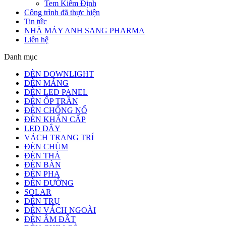
Tem Kiểm Định
Công trình đã thực hiện
Tin tức
NHÀ MÁY ANH SANG PHARMA
Liên hệ
Danh mục
ĐÈN DOWNLIGHT
ĐÈN MÁNG
ĐÈN LED PANEL
ĐÈN ỐP TRẦN
ĐÈN CHỐNG NỔ
ĐÈN KHẨN CẤP
LED DÂY
VÁCH TRANG TRÍ
ĐÈN CHÙM
ĐÈN THẢ
ĐÈN BÀN
ĐÈN PHA
ĐÈN ĐƯỜNG
SOLAR
ĐÈN TRỤ
ĐÈN VÁCH NGOÀI
ĐÈN ÂM ĐẤT