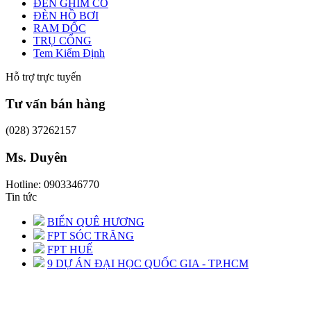
ĐÈN GHIM CỎ
ĐÈN HỒ BƠI
RAM DỐC
TRỤ CỔNG
Tem Kiểm Định
Hỗ trợ trực tuyến
Tư vấn bán hàng
(028) 37262157
Ms. Duyên
Hotline: 0903346770
Tin tức
BIỂN QUÊ HƯƠNG
FPT SÓC TRĂNG
FPT HUẾ
9 DỰ ÁN ĐẠI HỌC QUỐC GIA - TP.HCM