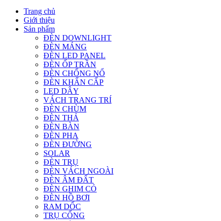
Trang chủ
Giới thiệu
Sản phẩm
ĐÈN DOWNLIGHT
ĐÈN MÁNG
ĐÈN LED PANEL
ĐÈN ỐP TRẦN
ĐÈN CHỐNG NỔ
ĐÈN KHẨN CẤP
LED DÂY
VÁCH TRANG TRÍ
ĐÈN CHÙM
ĐÈN THẢ
ĐÈN BÀN
ĐÈN PHA
ĐÈN ĐƯỜNG
SOLAR
ĐÈN TRỤ
ĐÈN VÁCH NGOÀI
ĐÈN ÂM ĐẤT
ĐÈN GHIM CỎ
ĐÈN HỒ BƠI
RAM DỐC
TRỤ CỔNG