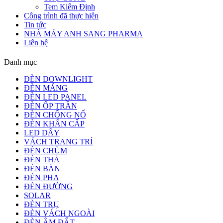
Tem Kiểm Định
Công trình đã thực hiện
Tin tức
NHÀ MÁY ANH SANG PHARMA
Liên hệ
Danh mục
ĐÈN DOWNLIGHT
ĐÈN MÁNG
ĐÈN LED PANEL
ĐÈN ỐP TRẦN
ĐÈN CHỐNG NỔ
ĐÈN KHẨN CẤP
LED DÂY
VÁCH TRANG TRÍ
ĐÈN CHÙM
ĐÈN THẢ
ĐÈN BÀN
ĐÈN PHA
ĐÈN ĐƯỜNG
SOLAR
ĐÈN TRỤ
ĐÈN VÁCH NGOÀI
ĐÈN ÂM ĐẤT