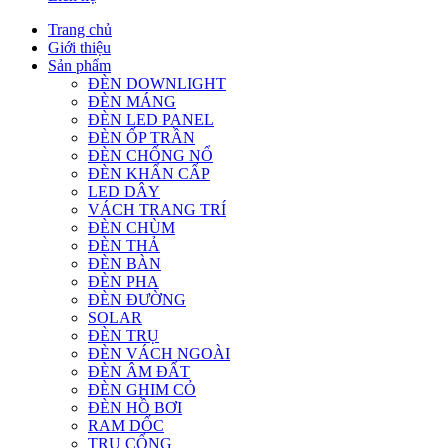
Trang chủ
Giới thiệu
Sản phẩm
ĐÈN DOWNLIGHT
ĐÈN MÁNG
ĐÈN LED PANEL
ĐÈN ỐP TRẦN
ĐÈN CHỐNG NỔ
ĐÈN KHẨN CẤP
LED DÂY
VÁCH TRANG TRÍ
ĐÈN CHÙM
ĐÈN THẢ
ĐÈN BÀN
ĐÈN PHA
ĐÈN ĐƯỜNG
SOLAR
ĐÈN TRỤ
ĐÈN VÁCH NGOÀI
ĐÈN ÂM ĐẤT
ĐÈN GHIM CỎ
ĐÈN HỒ BƠI
RAM DỐC
TRỤ CỔNG