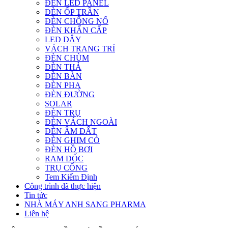
ĐÈN LED PANEL
ĐÈN ỐP TRẦN
ĐÈN CHỐNG NỔ
ĐÈN KHẨN CẤP
LED DÂY
VÁCH TRANG TRÍ
ĐÈN CHÙM
ĐÈN THẢ
ĐÈN BÀN
ĐÈN PHA
ĐÈN ĐƯỜNG
SOLAR
ĐÈN TRỤ
ĐÈN VÁCH NGOÀI
ĐÈN ÂM ĐẤT
ĐÈN GHIM CỎ
ĐÈN HỒ BƠI
RAM DỐC
TRỤ CỔNG
Tem Kiểm Định
Công trình đã thực hiện
Tin tức
NHÀ MÁY ANH SANG PHARMA
Liên hệ