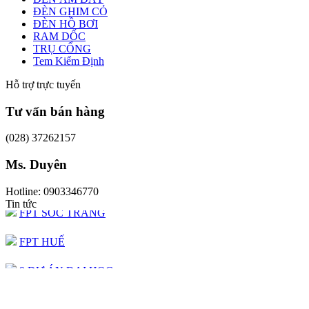
ĐÈN GHIM CỎ
ĐÈN HỒ BƠI
RAM DỐC
TRỤ CỔNG
Tem Kiểm Định
Hỗ trợ trực tuyến
Tư vấn bán hàng
(028) 37262157
9 DỰ ÁN ĐẠI HỌC
QUỐC GIA - TP.HCM
Ms. Duyên
BIỂN QUÊ HƯƠNG
Hotline: 0903346770
Tin tức
FPT SÓC TRĂNG
FPT HUẾ
9 DỰ ÁN ĐẠI HỌC
QUỐC GIA - TP.HCM
BIỂN QUÊ HƯƠNG