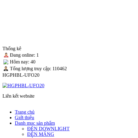
Thống kê
Đang online: 1
Hôm nay: 40
Tống lượng truy cập: 110462
HGPHBL-UFO20
Liên kết website
Trang chủ
Giới thiệu
Danh mục sản phẩm
ĐÈN DOWNLIGHT
ĐÈN MÁNG