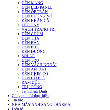
ĐÈN MÁNG
ĐÈN LED PANEL
ĐÈN ỐP TRẦN
ĐÈN CHỐNG NỔ
ĐÈN KHẨN CẤP
LED DÂY
VÁCH TRANG TRÍ
ĐÈN CHÙM
ĐÈN THẢ
ĐÈN BÀN
ĐÈN PHA
ĐÈN ĐƯỜNG
SOLAR
ĐÈN TRỤ
ĐÈN VÁCH NGOÀI
ĐÈN ÂM ĐẤT
ĐÈN GHIM CỎ
ĐÈN HỒ BƠI
RAM DỐC
TRỤ CỔNG
Tem Kiểm Định
Công trình đã thực hiện
Tin tức
NHÀ MÁY ANH SANG PHARMA
Liên hệ