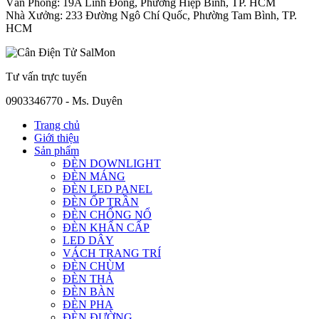
Văn Phòng: 19A Linh Đông, Phường Hiệp Bình, TP. HCM
Nhà Xưởng: 233 Đường Ngô Chí Quốc, Phường Tam Bình, TP.
HCM
Tư vấn trực tuyến
0903346770 - Ms. Duyên
Trang chủ
Giới thiệu
Sản phẩm
ĐÈN DOWNLIGHT
ĐÈN MÁNG
ĐÈN LED PANEL
ĐÈN ỐP TRẦN
ĐÈN CHỐNG NỔ
ĐÈN KHẨN CẤP
LED DÂY
VÁCH TRANG TRÍ
ĐÈN CHÙM
ĐÈN THẢ
ĐÈN BÀN
ĐÈN PHA
ĐÈN ĐƯỜNG