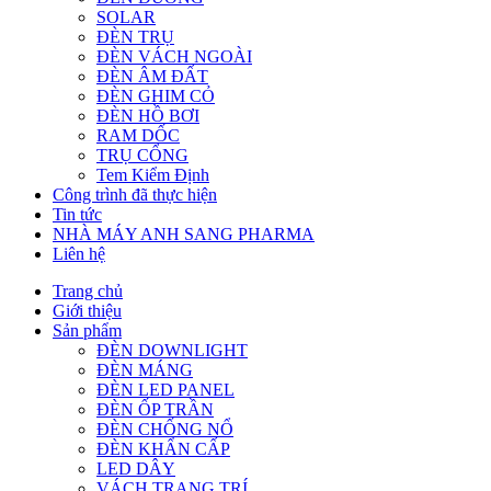
SOLAR
ĐÈN TRỤ
ĐÈN VÁCH NGOÀI
ĐÈN ÂM ĐẤT
ĐÈN GHIM CỎ
ĐÈN HỒ BƠI
RAM DỐC
TRỤ CỔNG
Tem Kiểm Định
Công trình đã thực hiện
Tin tức
NHÀ MÁY ANH SANG PHARMA
Liên hệ
Trang chủ
Giới thiệu
Sản phẩm
ĐÈN DOWNLIGHT
ĐÈN MÁNG
ĐÈN LED PANEL
ĐÈN ỐP TRẦN
ĐÈN CHỐNG NỔ
ĐÈN KHẨN CẤP
LED DÂY
VÁCH TRANG TRÍ