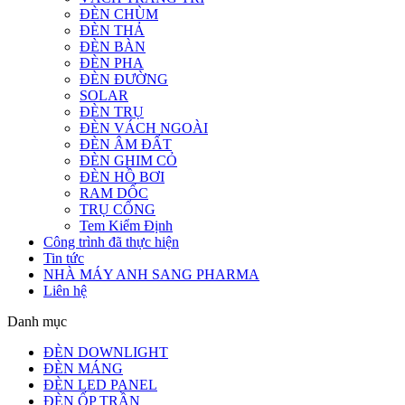
ĐÈN CHÙM
ĐÈN THẢ
ĐÈN BÀN
ĐÈN PHA
ĐÈN ĐƯỜNG
SOLAR
ĐÈN TRỤ
ĐÈN VÁCH NGOÀI
ĐÈN ÂM ĐẤT
ĐÈN GHIM CỎ
ĐÈN HỒ BƠI
RAM DỐC
TRỤ CỔNG
Tem Kiểm Định
Công trình đã thực hiện
Tin tức
NHÀ MÁY ANH SANG PHARMA
Liên hệ
Danh mục
ĐÈN DOWNLIGHT
ĐÈN MÁNG
ĐÈN LED PANEL
ĐÈN ỐP TRẦN