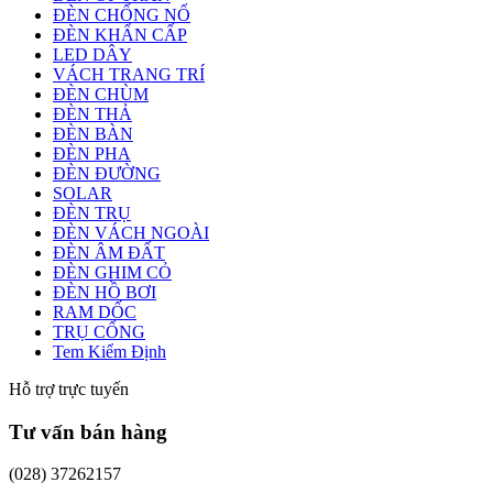
ĐÈN CHỐNG NỔ
ĐÈN KHẨN CẤP
LED DÂY
VÁCH TRANG TRÍ
ĐÈN CHÙM
ĐÈN THẢ
ĐÈN BÀN
ĐÈN PHA
ĐÈN ĐƯỜNG
SOLAR
ĐÈN TRỤ
ĐÈN VÁCH NGOÀI
ĐÈN ÂM ĐẤT
ĐÈN GHIM CỎ
ĐÈN HỒ BƠI
RAM DỐC
TRỤ CỔNG
Tem Kiểm Định
Hỗ trợ trực tuyến
Tư vấn bán hàng
(028) 37262157