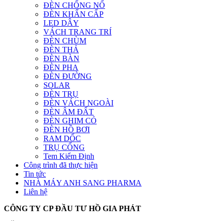
ĐÈN CHỐNG NỔ
ĐÈN KHẨN CẤP
LED DÂY
VÁCH TRANG TRÍ
ĐÈN CHÙM
ĐÈN THẢ
ĐÈN BÀN
ĐÈN PHA
ĐÈN ĐƯỜNG
SOLAR
ĐÈN TRỤ
ĐÈN VÁCH NGOÀI
ĐÈN ÂM ĐẤT
ĐÈN GHIM CỎ
ĐÈN HỒ BƠI
RAM DỐC
TRỤ CỔNG
Tem Kiểm Định
Công trình đã thực hiện
Tin tức
NHÀ MÁY ANH SANG PHARMA
Liên hệ
CÔNG TY CP ĐẦU TƯ HỒ GIA PHÁT