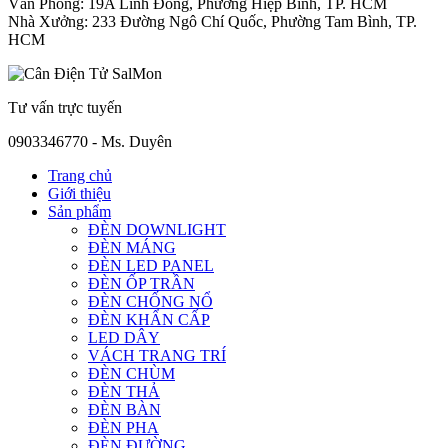
Văn Phòng: 19A Linh Đông, Phường Hiệp Bình, TP. HCM
Nhà Xưởng: 233 Đường Ngô Chí Quốc, Phường Tam Bình, TP.
HCM
Tư vấn trực tuyến
0903346770 - Ms. Duyên
Trang chủ
Giới thiệu
Sản phẩm
ĐÈN DOWNLIGHT
ĐÈN MÁNG
ĐÈN LED PANEL
ĐÈN ỐP TRẦN
ĐÈN CHỐNG NỔ
ĐÈN KHẨN CẤP
LED DÂY
VÁCH TRANG TRÍ
ĐÈN CHÙM
ĐÈN THẢ
ĐÈN BÀN
ĐÈN PHA
ĐÈN ĐƯỜNG