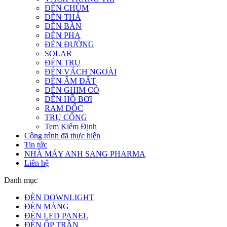
ĐÈN CHÙM
ĐÈN THẢ
ĐÈN BÀN
ĐÈN PHA
ĐÈN ĐƯỜNG
SOLAR
ĐÈN TRỤ
ĐÈN VÁCH NGOÀI
ĐÈN ÂM ĐẤT
ĐÈN GHIM CỎ
ĐÈN HỒ BƠI
RAM DỐC
TRỤ CỔNG
Tem Kiểm Định
Công trình đã thực hiện
Tin tức
NHÀ MÁY ANH SANG PHARMA
Liên hệ
Danh mục
ĐÈN DOWNLIGHT
ĐÈN MÁNG
ĐÈN LED PANEL
ĐÈN ỐP TRẦN