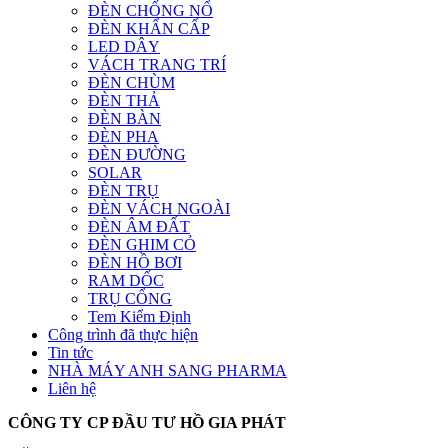
ĐÈN CHỐNG NỔ
ĐÈN KHẨN CẤP
LED DÂY
VÁCH TRANG TRÍ
ĐÈN CHÙM
ĐÈN THẢ
ĐÈN BÀN
ĐÈN PHA
ĐÈN ĐƯỜNG
SOLAR
ĐÈN TRỤ
ĐÈN VÁCH NGOÀI
ĐÈN ÂM ĐẤT
ĐÈN GHIM CỎ
ĐÈN HỒ BƠI
RAM DỐC
TRỤ CỔNG
Tem Kiểm Định
Công trình đã thực hiện
Tin tức
NHÀ MÁY ANH SANG PHARMA
Liên hệ
CÔNG TY CP ĐẦU TƯ HỒ GIA PHÁT