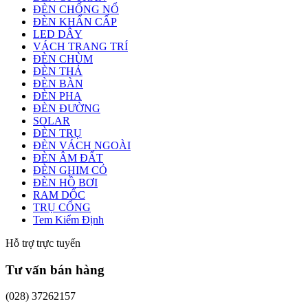
ĐÈN CHỐNG NỔ
ĐÈN KHẨN CẤP
LED DÂY
VÁCH TRANG TRÍ
ĐÈN CHÙM
ĐÈN THẢ
ĐÈN BÀN
ĐÈN PHA
ĐÈN ĐƯỜNG
SOLAR
ĐÈN TRỤ
ĐÈN VÁCH NGOÀI
ĐÈN ÂM ĐẤT
ĐÈN GHIM CỎ
ĐÈN HỒ BƠI
RAM DỐC
TRỤ CỔNG
Tem Kiểm Định
Hỗ trợ trực tuyến
Tư vấn bán hàng
(028) 37262157