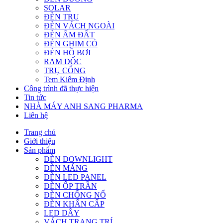
SOLAR
ĐÈN TRỤ
ĐÈN VÁCH NGOÀI
ĐÈN ÂM ĐẤT
ĐÈN GHIM CỎ
ĐÈN HỒ BƠI
RAM DỐC
TRỤ CỔNG
Tem Kiểm Định
Công trình đã thực hiện
Tin tức
NHÀ MÁY ANH SANG PHARMA
Liên hệ
Trang chủ
Giới thiệu
Sản phẩm
ĐÈN DOWNLIGHT
ĐÈN MÁNG
ĐÈN LED PANEL
ĐÈN ỐP TRẦN
ĐÈN CHỐNG NỔ
ĐÈN KHẨN CẤP
LED DÂY
VÁCH TRANG TRÍ