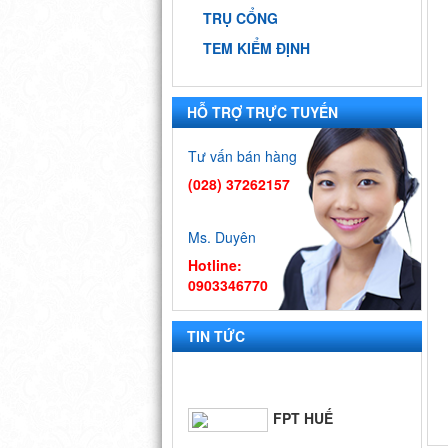
TRỤ CỔNG
TEM KIỂM ĐỊNH
HỖ TRỢ TRỰC TUYẾN
9 DỰ ÁN ĐẠI
HỌC QUỐC
Tư vấn bán hàng
GIA - TP.HCM
(028) 37262157
BIỂN QUÊ
HƯƠNG
Ms. Duyên
Hotline:
0903346770
FPT SÓC
TRĂNG
TIN TỨC
FPT HUẾ