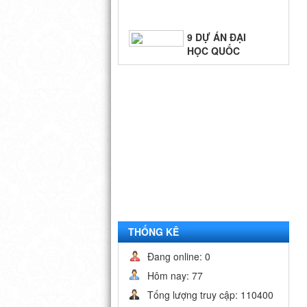
9 DỰ ÁN ĐẠI
HỌC QUỐC
GIA - TP.HCM
BIỂN QUÊ
HƯƠNG
THỐNG KÊ
Đang online: 0
Hôm nay: 77
Tống lượng truy cập: 110400