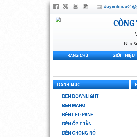
duyenlinda01@
CÔNG 
Nhà X
TRANG CHỦ
GIỚI THIỆU
NHÀ MÁY ANH SANG PHARMA
DANH MỤC
ĐÈN DOWNLIGHT
ĐÈN MÁNG
ĐÈN LED PANEL
ĐÈN ỐP TRẦN
ĐÈN CHỐNG NỔ