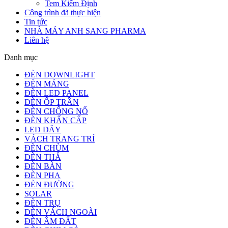
Tem Kiểm Định
Công trình đã thực hiện
Tin tức
NHÀ MÁY ANH SANG PHARMA
Liên hệ
Danh mục
ĐÈN DOWNLIGHT
ĐÈN MÁNG
ĐÈN LED PANEL
ĐÈN ỐP TRẦN
ĐÈN CHỐNG NỔ
ĐÈN KHẨN CẤP
LED DÂY
VÁCH TRANG TRÍ
ĐÈN CHÙM
ĐÈN THẢ
ĐÈN BÀN
ĐÈN PHA
ĐÈN ĐƯỜNG
SOLAR
ĐÈN TRỤ
ĐÈN VÁCH NGOÀI
ĐÈN ÂM ĐẤT