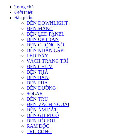
Trang chủ
Giới thiệu
Sản phẩm
ĐÈN DOWNLIGHT
ĐÈN MÁNG
ĐÈN LED PANEL
ĐÈN ỐP TRẦN
ĐÈN CHỐNG NỔ
ĐÈN KHẨN CẤP
LED DÂY
VÁCH TRANG TRÍ
ĐÈN CHÙM
ĐÈN THẢ
ĐÈN BÀN
ĐÈN PHA
ĐÈN ĐƯỜNG
SOLAR
ĐÈN TRỤ
ĐÈN VÁCH NGOÀI
ĐÈN ÂM ĐẤT
ĐÈN GHIM CỎ
ĐÈN HỒ BƠI
RAM DỐC
TRỤ CỔNG