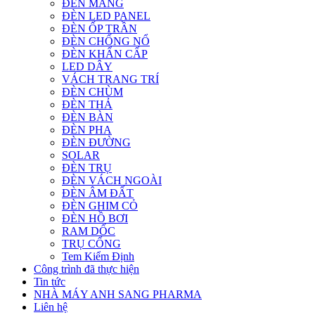
ĐÈN MÁNG
ĐÈN LED PANEL
ĐÈN ỐP TRẦN
ĐÈN CHỐNG NỔ
ĐÈN KHẨN CẤP
LED DÂY
VÁCH TRANG TRÍ
ĐÈN CHÙM
ĐÈN THẢ
ĐÈN BÀN
ĐÈN PHA
ĐÈN ĐƯỜNG
SOLAR
ĐÈN TRỤ
ĐÈN VÁCH NGOÀI
ĐÈN ÂM ĐẤT
ĐÈN GHIM CỎ
ĐÈN HỒ BƠI
RAM DỐC
TRỤ CỔNG
Tem Kiểm Định
Công trình đã thực hiện
Tin tức
NHÀ MÁY ANH SANG PHARMA
Liên hệ