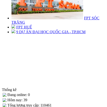
FPT SÓC
TRĂNG
FPT HUẾ
9 DỰ ÁN ĐẠI HỌC QUỐC GIA - TP.HCM
Thống kê
Đang online: 0
Hôm nay: 39
Tống lượng truy cập: 110461