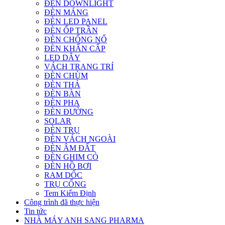
ĐÈN DOWNLIGHT
ĐÈN MÁNG
ĐÈN LED PANEL
ĐÈN ỐP TRẦN
ĐÈN CHỐNG NỔ
ĐÈN KHẨN CẤP
LED DÂY
VÁCH TRANG TRÍ
ĐÈN CHÙM
ĐÈN THẢ
ĐÈN BÀN
ĐÈN PHA
ĐÈN ĐƯỜNG
SOLAR
ĐÈN TRỤ
ĐÈN VÁCH NGOÀI
ĐÈN ÂM ĐẤT
ĐÈN GHIM CỎ
ĐÈN HỒ BƠI
RAM DỐC
TRỤ CỔNG
Tem Kiểm Định
Công trình đã thực hiện
Tin tức
NHÀ MÁY ANH SANG PHARMA