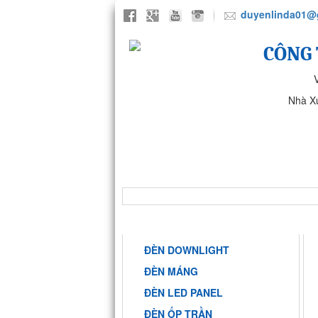
duyenlinda01@
CÔNG 
Nhà X
TRANG CHỦ
GIỚI THIỆU
NHÀ MÁY ANH SANG PHARMA
DANH MỤC
ĐÈN DOWNLIGHT
ĐÈN MÁNG
ĐÈN LED PANEL
ĐÈN ỐP TRẦN