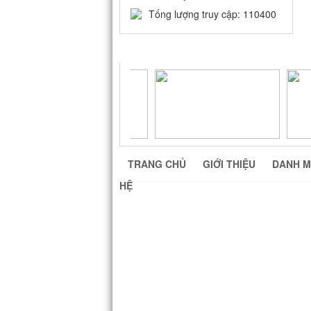
Tống lượng truy cập: 110400
LIÊN KẾT WEBSITE
TRANG CHỦ
GIỚI THIỆU
DANH M
HỆ