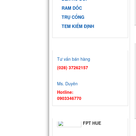
RAM DỐC
TRỤ CỔNG
TEM KIỂM ĐỊNH
9 DỰ ÁN ĐẠI
HỖ TRỢ TRỰC TUYẾN
HỌC QUỐC
GIA - TP.HCM
Tư vấn bán hàng
BIỂN QUÊ
(028) 37262157
HƯƠNG
Ms. Duyên
Hotline:
FPT SÓC
0903346770
TRĂNG
TIN TỨC
FPT HUẾ