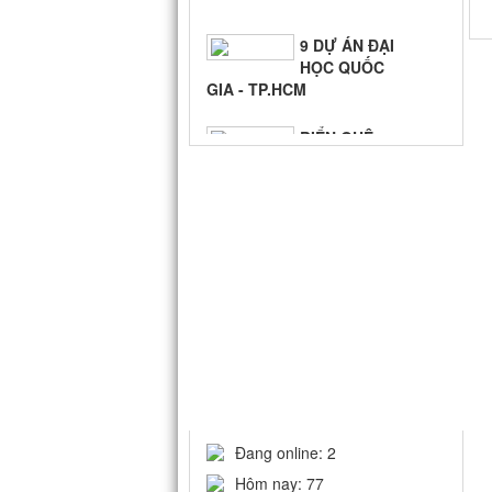
9 DỰ ÁN ĐẠI
HỌC QUỐC
GIA - TP.HCM
BIỂN QUÊ
HƯƠNG
THỐNG KÊ
Đang online: 2
Hôm nay: 77