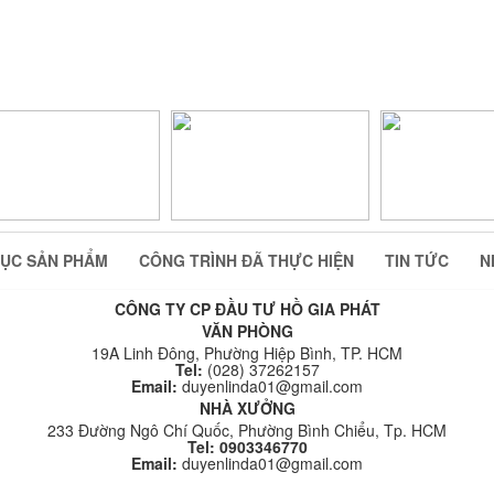
ỤC SẢN PHẨM
CÔNG TRÌNH ĐÃ THỰC HIỆN
TIN TỨC
N
CÔNG TY CP ĐẦU TƯ HỒ GIA PHÁT
VĂN PHÒNG
19A Linh Đông, Phường Hiệp Bình, TP. HCM
Tel:
(028) 37262157
Email:
duyenlinda01@gmail.com
NHÀ XƯỞNG
233 Đường Ngô Chí Quốc, Phường Bình Chiểu, Tp. HCM
Tel: 0903346770
Email:
duyenlinda01@gmail.com