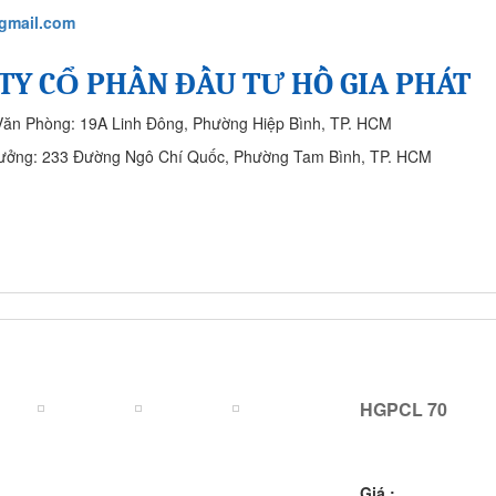
gmail.com
TY CỔ PHẦN ĐẦU TƯ HỒ GIA PHÁT
Văn Phòng: 19A Linh Đông, Phường Hiệp Bình, TP. HCM
ưởng: 233 Đường Ngô Chí Quốc, Phường Tam Bình, TP. HCM
SẢN PHẨM
CÔNG TRÌNH ĐÃ THỰC HIỆN
LIÊN HỆ
HGPCL 70
HGPCL 70
Giá :