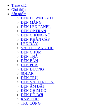
Trang chủ
Giới thiệu
Sản phẩm
ĐÈN DOWNLIGHT
ĐÈN MÁNG
ĐÈN LED PANEL
ĐÈN ỐP TRẦN
ĐÈN CHỐNG NỔ
ĐÈN KHẨN CẤP
LED DÂY
VÁCH TRANG TRÍ
ĐÈN CHÙM
ĐÈN THẢ
ĐÈN BÀN
ĐÈN PHA
ĐÈN ĐƯỜNG
SOLAR
ĐÈN TRỤ
ĐÈN VÁCH NGOÀI
ĐÈN ÂM ĐẤT
ĐÈN GHIM CỎ
ĐÈN HỒ BƠI
RAM DỐC
TRỤ CỔNG