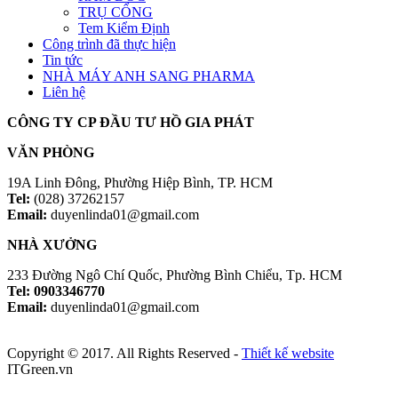
TRỤ CỔNG
Tem Kiểm Định
Công trình đã thực hiện
Tin tức
NHÀ MÁY ANH SANG PHARMA
Liên hệ
CÔNG TY CP ĐẦU TƯ HỒ GIA PHÁT
VĂN PHÒNG
19A Linh Đông, Phường Hiệp Bình, TP. HCM
Tel:
(028) 37262157
Email:
duyenlinda01@gmail.com
NHÀ XƯỞNG
233 Đường Ngô Chí Quốc, Phường Bình Chiểu, Tp. HCM
Tel: 0903346770
Email:
duyenlinda01@gmail.com
Copyright © 2017. All Rights Reserved -
Thiết kế website
ITGreen.vn