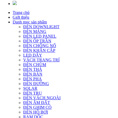
Trang chủ
Giới thiệu
Danh mục sản phẩm
ĐÈN DOWNLIGHT
ĐÈN MÁNG
ĐÈN LED PANEL
ĐÈN ỐP TRẦN
ĐÈN CHỐNG NỔ
ĐÈN KHẨN CẤP
LED DÂY
VÁCH TRANG TRÍ
ĐÈN CHÙM
ĐÈN THẢ
ĐÈN BÀN
ĐÈN PHA
ĐÈN ĐƯỜNG
SOLAR
ĐÈN TRỤ
ĐÈN VÁCH NGOÀI
ĐÈN ÂM ĐẤT
ĐÈN GHIM CỎ
ĐÈN HỒ BƠI
RAM DỐC