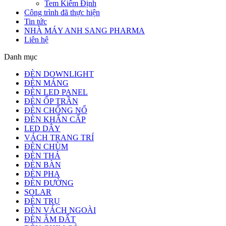
Tem Kiểm Định
Công trình đã thực hiện
Tin tức
NHÀ MÁY ANH SANG PHARMA
Liên hệ
Danh mục
ĐÈN DOWNLIGHT
ĐÈN MÁNG
ĐÈN LED PANEL
ĐÈN ỐP TRẦN
ĐÈN CHỐNG NỔ
ĐÈN KHẨN CẤP
LED DÂY
VÁCH TRANG TRÍ
ĐÈN CHÙM
ĐÈN THẢ
ĐÈN BÀN
ĐÈN PHA
ĐÈN ĐƯỜNG
SOLAR
ĐÈN TRỤ
ĐÈN VÁCH NGOÀI
ĐÈN ÂM ĐẤT