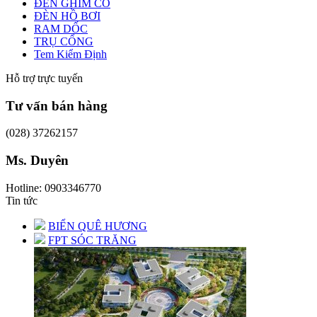
ĐÈN GHIM CỎ
ĐÈN HỒ BƠI
RAM DỐC
TRỤ CỔNG
Tem Kiểm Định
Hỗ trợ trực tuyến
Tư vấn bán hàng
(028) 37262157
Ms. Duyên
Hotline: 0903346770
Tin tức
BIỂN QUÊ HƯƠNG
FPT SÓC TRĂNG