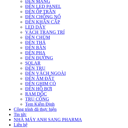
ĐÈN MÁNG
ĐÈN LED PANEL
ĐÈN ỐP TRẦN
ĐÈN CHỐNG NỔ
ĐÈN KHẨN CẤP
LED DÂY
VÁCH TRANG TRÍ
ĐÈN CHÙM
ĐÈN THẢ
ĐÈN BÀN
ĐÈN PHA
ĐÈN ĐƯỜNG
SOLAR
ĐÈN TRỤ
ĐÈN VÁCH NGOÀI
ĐÈN ÂM ĐẤT
ĐÈN GHIM CỎ
ĐÈN HỒ BƠI
RAM DỐC
TRỤ CỔNG
Tem Kiểm Định
Công trình đã thực hiện
Tin tức
NHÀ MÁY ANH SANG PHARMA
Liên hệ