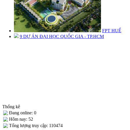
FPT HUẾ
9 DỰ ÁN ĐẠI HỌC QUỐC GIA - TP.HCM
Thống kê
Đang online: 0
Hôm nay: 52
Tống lượng truy cập: 110474