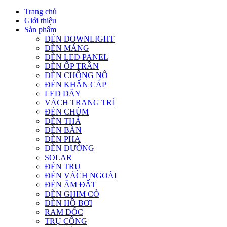
Trang chủ
Giới thiệu
Sản phẩm
ĐÈN DOWNLIGHT
ĐÈN MÁNG
ĐÈN LED PANEL
ĐÈN ỐP TRẦN
ĐÈN CHỐNG NỔ
ĐÈN KHẨN CẤP
LED DÂY
VÁCH TRANG TRÍ
ĐÈN CHÙM
ĐÈN THẢ
ĐÈN BÀN
ĐÈN PHA
ĐÈN ĐƯỜNG
SOLAR
ĐÈN TRỤ
ĐÈN VÁCH NGOÀI
ĐÈN ÂM ĐẤT
ĐÈN GHIM CỎ
ĐÈN HỒ BƠI
RAM DỐC
TRỤ CỔNG