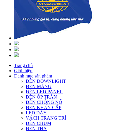
Trang chủ
Giới thiệu
Danh mục sản phẩm
ĐÈN DOWNLIGHT
ĐÈN MÁNG
ĐÈN LED PANEL
ĐÈN ỐP TRẦN
ĐÈN CHỐNG NỔ
ĐÈN KHẨN CẤP
LED DÂY
VÁCH TRANG TRÍ
ĐÈN CHÙM
ĐÈN THẢ