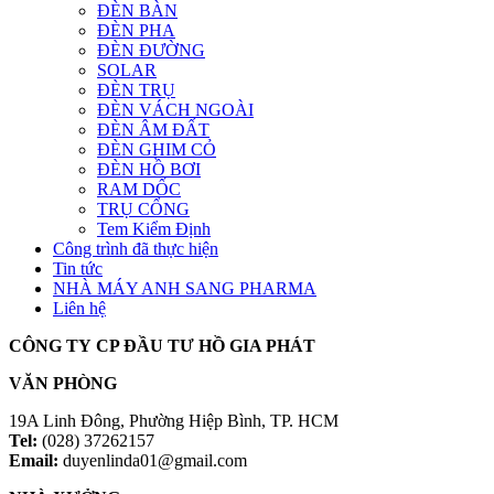
ĐÈN BÀN
ĐÈN PHA
ĐÈN ĐƯỜNG
SOLAR
ĐÈN TRỤ
ĐÈN VÁCH NGOÀI
ĐÈN ÂM ĐẤT
ĐÈN GHIM CỎ
ĐÈN HỒ BƠI
RAM DỐC
TRỤ CỔNG
Tem Kiểm Định
Công trình đã thực hiện
Tin tức
NHÀ MÁY ANH SANG PHARMA
Liên hệ
CÔNG TY CP ĐẦU TƯ HỒ GIA PHÁT
VĂN PHÒNG
19A Linh Đông, Phường Hiệp Bình, TP. HCM
Tel:
(028) 37262157
Email:
duyenlinda01@gmail.com