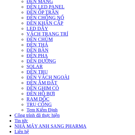
ĐÈN MÁNG
ĐÈN LED PANEL
ĐÈN ỐP TRẦN
ĐÈN CHỐNG NỔ
ĐÈN KHẨN CẤP
LED DÂY
VÁCH TRANG TRÍ
ĐÈN CHÙM
ĐÈN THẢ
ĐÈN BÀN
ĐÈN PHA
ĐÈN ĐƯỜNG
SOLAR
ĐÈN TRỤ
ĐÈN VÁCH NGOÀI
ĐÈN ÂM ĐẤT
ĐÈN GHIM CỎ
ĐÈN HỒ BƠI
RAM DỐC
TRỤ CỔNG
Tem Kiểm Định
Công trình đã thực hiện
Tin tức
NHÀ MÁY ANH SANG PHARMA
Liên hệ