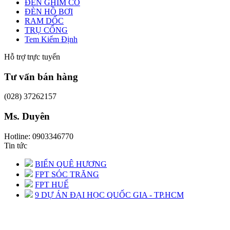
ĐÈN GHIM CỎ
ĐÈN HỒ BƠI
RAM DỐC
TRỤ CỔNG
Tem Kiểm Định
Hỗ trợ trực tuyến
Tư vấn bán hàng
(028) 37262157
Ms. Duyên
Hotline: 0903346770
Tin tức
BIỂN QUÊ HƯƠNG
FPT SÓC TRĂNG
FPT HUẾ
9 DỰ ÁN ĐẠI HỌC QUỐC GIA - TP.HCM