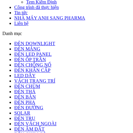
Tem Kiểm Định
Công trình đã thực hiện
Tin tức
NHÀ MÁY ANH SANG PHARMA
Liên hệ
Danh mục
ĐÈN DOWNLIGHT
ĐÈN MÁNG
ĐÈN LED PANEL
ĐÈN ỐP TRẦN
ĐÈN CHỐNG NỔ
ĐÈN KHẨN CẤP
LED DÂY
VÁCH TRANG TRÍ
ĐÈN CHÙM
ĐÈN THẢ
ĐÈN BÀN
ĐÈN PHA
ĐÈN ĐƯỜNG
SOLAR
ĐÈN TRỤ
ĐÈN VÁCH NGOÀI
ĐÈN ÂM ĐẤT