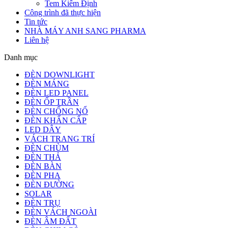
Tem Kiểm Định
Công trình đã thực hiện
Tin tức
NHÀ MÁY ANH SANG PHARMA
Liên hệ
Danh mục
ĐÈN DOWNLIGHT
ĐÈN MÁNG
ĐÈN LED PANEL
ĐÈN ỐP TRẦN
ĐÈN CHỐNG NỔ
ĐÈN KHẨN CẤP
LED DÂY
VÁCH TRANG TRÍ
ĐÈN CHÙM
ĐÈN THẢ
ĐÈN BÀN
ĐÈN PHA
ĐÈN ĐƯỜNG
SOLAR
ĐÈN TRỤ
ĐÈN VÁCH NGOÀI
ĐÈN ÂM ĐẤT