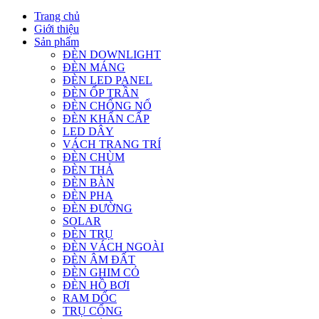
Trang chủ
Giới thiệu
Sản phẩm
ĐÈN DOWNLIGHT
ĐÈN MÁNG
ĐÈN LED PANEL
ĐÈN ỐP TRẦN
ĐÈN CHỐNG NỔ
ĐÈN KHẨN CẤP
LED DÂY
VÁCH TRANG TRÍ
ĐÈN CHÙM
ĐÈN THẢ
ĐÈN BÀN
ĐÈN PHA
ĐÈN ĐƯỜNG
SOLAR
ĐÈN TRỤ
ĐÈN VÁCH NGOÀI
ĐÈN ÂM ĐẤT
ĐÈN GHIM CỎ
ĐÈN HỒ BƠI
RAM DỐC
TRỤ CỔNG