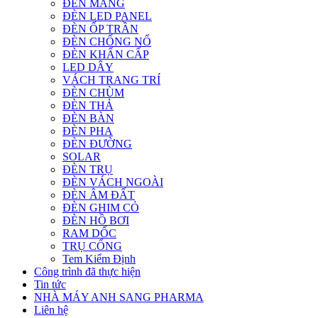
ĐÈN MÁNG
ĐÈN LED PANEL
ĐÈN ỐP TRẦN
ĐÈN CHỐNG NỔ
ĐÈN KHẨN CẤP
LED DÂY
VÁCH TRANG TRÍ
ĐÈN CHÙM
ĐÈN THẢ
ĐÈN BÀN
ĐÈN PHA
ĐÈN ĐƯỜNG
SOLAR
ĐÈN TRỤ
ĐÈN VÁCH NGOÀI
ĐÈN ÂM ĐẤT
ĐÈN GHIM CỎ
ĐÈN HỒ BƠI
RAM DỐC
TRỤ CỔNG
Tem Kiểm Định
Công trình đã thực hiện
Tin tức
NHÀ MÁY ANH SANG PHARMA
Liên hệ