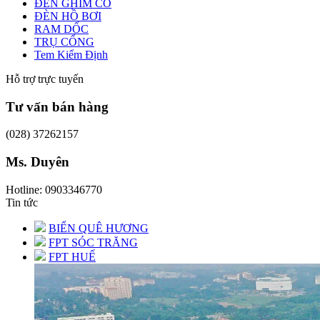
ĐÈN GHIM CỎ
ĐÈN HỒ BƠI
RAM DỐC
TRỤ CỔNG
Tem Kiểm Định
Hỗ trợ trực tuyến
Tư vấn bán hàng
(028) 37262157
Ms. Duyên
Hotline: 0903346770
Tin tức
BIỂN QUÊ HƯƠNG
FPT SÓC TRĂNG
FPT HUẾ