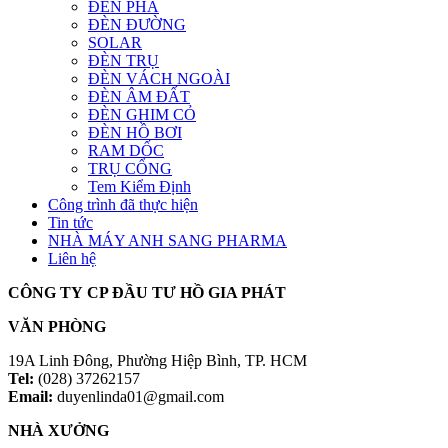
ĐÈN PHA
ĐÈN ĐƯỜNG
SOLAR
ĐÈN TRỤ
ĐÈN VÁCH NGOÀI
ĐÈN ÂM ĐẤT
ĐÈN GHIM CỎ
ĐÈN HỒ BƠI
RAM DỐC
TRỤ CỔNG
Tem Kiểm Định
Công trình đã thực hiện
Tin tức
NHÀ MÁY ANH SANG PHARMA
Liên hệ
CÔNG TY CP ĐẦU TƯ HỒ GIA PHÁT
VĂN PHÒNG
19A Linh Đông, Phường Hiệp Bình, TP. HCM
Tel:
(028) 37262157
Email:
duyenlinda01@gmail.com
NHÀ XƯỞNG