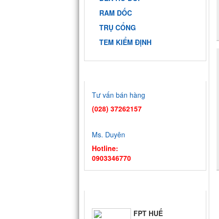
RAM DỐC
TRỤ CỔNG
TEM KIỂM ĐỊNH
HỖ TRỢ TRỰC TUYẾN
9 DỰ ÁN ĐẠI
HỌC QUỐC
Tư vấn bán hàng
GIA - TP.HCM
(028) 37262157
BIỂN QUÊ
HƯƠNG
Ms. Duyên
Hotline:
0903346770
FPT SÓC
TRĂNG
TIN TỨC
FPT HUẾ