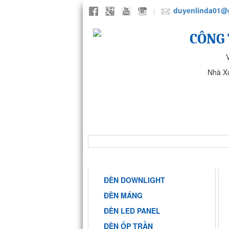
duyenlinda01@
CÔNG 
Nhà X
TRANG CHỦ
GIỚI THIỆU
NHÀ MÁY ANH SANG PHARMA
DANH MỤC
ĐÈN DOWNLIGHT
ĐÈN MÁNG
ĐÈN LED PANEL
ĐÈN ỐP TRẦN