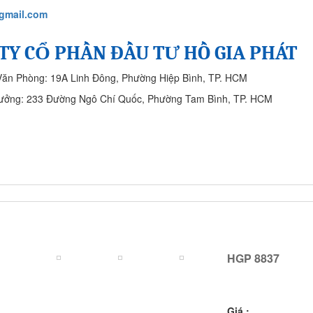
gmail.com
TY CỔ PHẦN ĐẦU TƯ HỒ GIA PHÁT
Văn Phòng: 19A Linh Đông, Phường Hiệp Bình, TP. HCM
ưởng: 233 Đường Ngô Chí Quốc, Phường Tam Bình, TP. HCM
SẢN PHẨM
CÔNG TRÌNH ĐÃ THỰC HIỆN
LIÊN HỆ
HGP 8837
HGP 8837
Giá :