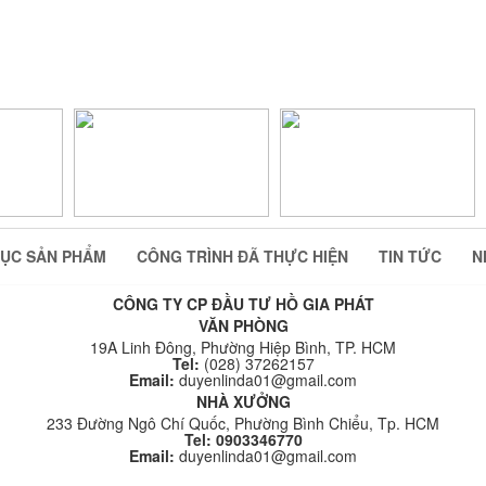
ỤC SẢN PHẨM
CÔNG TRÌNH ĐÃ THỰC HIỆN
TIN TỨC
N
CÔNG TY CP ĐẦU TƯ HỒ GIA PHÁT
VĂN PHÒNG
19A Linh Đông, Phường Hiệp Bình, TP. HCM
Tel:
(028) 37262157
Email:
duyenlinda01@gmail.com
NHÀ XƯỞNG
233 Đường Ngô Chí Quốc, Phường Bình Chiểu, Tp. HCM
Tel: 0903346770
Email:
duyenlinda01@gmail.com