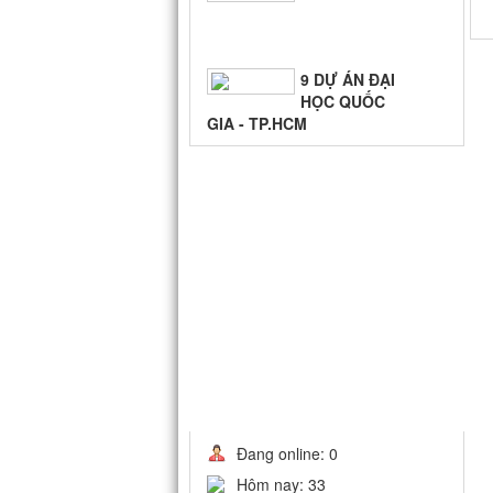
9 DỰ ÁN ĐẠI
HỌC QUỐC
GIA - TP.HCM
BIỂN QUÊ
HƯƠNG
THỐNG KÊ
Đang online: 0
Hôm nay: 33