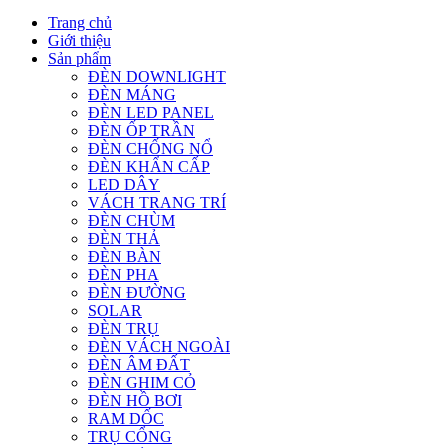
Trang chủ
Giới thiệu
Sản phẩm
ĐÈN DOWNLIGHT
ĐÈN MÁNG
ĐÈN LED PANEL
ĐÈN ỐP TRẦN
ĐÈN CHỐNG NỔ
ĐÈN KHẨN CẤP
LED DÂY
VÁCH TRANG TRÍ
ĐÈN CHÙM
ĐÈN THẢ
ĐÈN BÀN
ĐÈN PHA
ĐÈN ĐƯỜNG
SOLAR
ĐÈN TRỤ
ĐÈN VÁCH NGOÀI
ĐÈN ÂM ĐẤT
ĐÈN GHIM CỎ
ĐÈN HỒ BƠI
RAM DỐC
TRỤ CỔNG