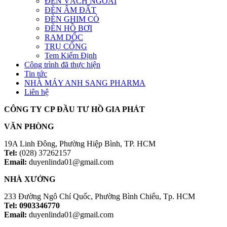
ĐÈN VÁCH NGOÀI
ĐÈN ÂM ĐẤT
ĐÈN GHIM CỎ
ĐÈN HỒ BƠI
RAM DỐC
TRỤ CỔNG
Tem Kiểm Định
Công trình đã thực hiện
Tin tức
NHÀ MÁY ANH SANG PHARMA
Liên hệ
CÔNG TY CP ĐẦU TƯ HỒ GIA PHÁT
VĂN PHÒNG
19A Linh Đông, Phường Hiệp Bình, TP. HCM
Tel:
(028) 37262157
Email:
duyenlinda01@gmail.com
NHÀ XƯỞNG
233 Đường Ngô Chí Quốc, Phường Bình Chiểu, Tp. HCM
Tel: 0903346770
Email:
duyenlinda01@gmail.com