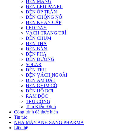
ĐÈN MÁNG
ĐÈN LED PANEL
ĐÈN ỐP TRẦN
ĐÈN CHỐNG NỔ
ĐÈN KHẨN CẤP
LED DÂY
VÁCH TRANG TRÍ
ĐÈN CHÙM
ĐÈN THẢ
ĐÈN BÀN
ĐÈN PHA
ĐÈN ĐƯỜNG
SOLAR
ĐÈN TRỤ
ĐÈN VÁCH NGOÀI
ĐÈN ÂM ĐẤT
ĐÈN GHIM CỎ
ĐÈN HỒ BƠI
RAM DỐC
TRỤ CỔNG
Tem Kiểm Định
Công trình đã thực hiện
Tin tức
NHÀ MÁY ANH SANG PHARMA
Liên hệ