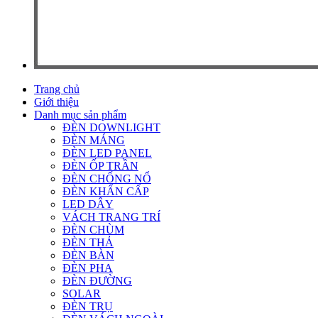
Trang chủ
Giới thiệu
Danh mục sản phẩm
ĐÈN DOWNLIGHT
ĐÈN MÁNG
ĐÈN LED PANEL
ĐÈN ỐP TRẦN
ĐÈN CHỐNG NỔ
ĐÈN KHẨN CẤP
LED DÂY
VÁCH TRANG TRÍ
ĐÈN CHÙM
ĐÈN THẢ
ĐÈN BÀN
ĐÈN PHA
ĐÈN ĐƯỜNG
SOLAR
ĐÈN TRỤ