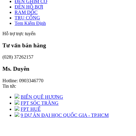
ĐÈN GHIM CỎ
ĐÈN HỒ BƠI
RAM DỐC
TRỤ CỔNG
Tem Kiểm Định
Hỗ trợ trực tuyến
Tư vấn bán hàng
(028) 37262157
Ms. Duyên
Hotline: 0903346770
Tin tức
BIỂN QUÊ HƯƠNG
FPT SÓC TRĂNG
FPT HUẾ
9 DỰ ÁN ĐẠI HỌC QUỐC GIA - TP.HCM