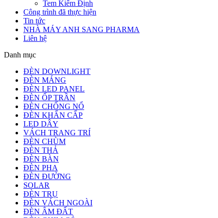
Tem Kiểm Định
Công trình đã thực hiện
Tin tức
NHÀ MÁY ANH SANG PHARMA
Liên hệ
Danh mục
ĐÈN DOWNLIGHT
ĐÈN MÁNG
ĐÈN LED PANEL
ĐÈN ỐP TRẦN
ĐÈN CHỐNG NỔ
ĐÈN KHẨN CẤP
LED DÂY
VÁCH TRANG TRÍ
ĐÈN CHÙM
ĐÈN THẢ
ĐÈN BÀN
ĐÈN PHA
ĐÈN ĐƯỜNG
SOLAR
ĐÈN TRỤ
ĐÈN VÁCH NGOÀI
ĐÈN ÂM ĐẤT