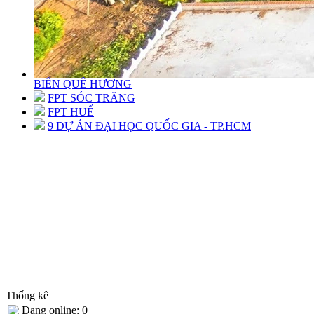
BIỂN QUÊ HƯƠNG
FPT SÓC TRĂNG
FPT HUẾ
9 DỰ ÁN ĐẠI HỌC QUỐC GIA - TP.HCM
Thống kê
Đang online: 0