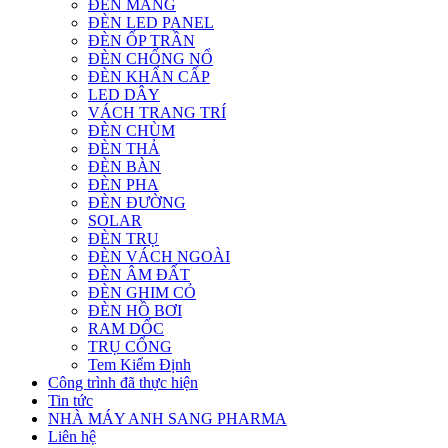
ĐÈN MÁNG
ĐÈN LED PANEL
ĐÈN ỐP TRẦN
ĐÈN CHỐNG NỔ
ĐÈN KHẨN CẤP
LED DÂY
VÁCH TRANG TRÍ
ĐÈN CHÙM
ĐÈN THẢ
ĐÈN BÀN
ĐÈN PHA
ĐÈN ĐƯỜNG
SOLAR
ĐÈN TRỤ
ĐÈN VÁCH NGOÀI
ĐÈN ÂM ĐẤT
ĐÈN GHIM CỎ
ĐÈN HỒ BƠI
RAM DỐC
TRỤ CỔNG
Tem Kiểm Định
Công trình đã thực hiện
Tin tức
NHÀ MÁY ANH SANG PHARMA
Liên hệ