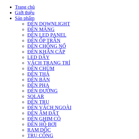
Trang chủ
Giới thiệu
Sản phẩm
ĐÈN DOWNLIGHT
ĐÈN MÁNG
ĐÈN LED PANEL
ĐÈN ỐP TRẦN
ĐÈN CHỐNG NỔ
ĐÈN KHẨN CẤP
LED DÂY
VÁCH TRANG TRÍ
ĐÈN CHÙM
ĐÈN THẢ
ĐÈN BÀN
ĐÈN PHA
ĐÈN ĐƯỜNG
SOLAR
ĐÈN TRỤ
ĐÈN VÁCH NGOÀI
ĐÈN ÂM ĐẤT
ĐÈN GHIM CỎ
ĐÈN HỒ BƠI
RAM DỐC
TRỤ CỔNG