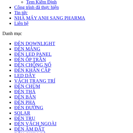
Tem Kiểm Định
Công trình đã thực hiện
Tin tức
NHÀ MÁY ANH SANG PHARMA
Liên hệ
Danh mục
ĐÈN DOWNLIGHT
ĐÈN MÁNG
ĐÈN LED PANEL
ĐÈN ỐP TRẦN
ĐÈN CHỐNG NỔ
ĐÈN KHẨN CẤP
LED DÂY
VÁCH TRANG TRÍ
ĐÈN CHÙM
ĐÈN THẢ
ĐÈN BÀN
ĐÈN PHA
ĐÈN ĐƯỜNG
SOLAR
ĐÈN TRỤ
ĐÈN VÁCH NGOÀI
ĐÈN ÂM ĐẤT