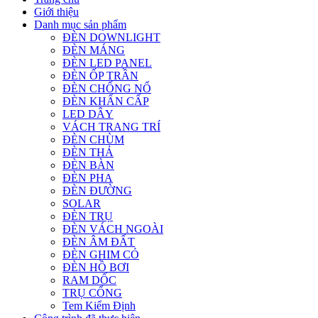
Giới thiệu
Danh mục sản phẩm
ĐÈN DOWNLIGHT
ĐÈN MÁNG
ĐÈN LED PANEL
ĐÈN ỐP TRẦN
ĐÈN CHỐNG NỔ
ĐÈN KHẨN CẤP
LED DÂY
VÁCH TRANG TRÍ
ĐÈN CHÙM
ĐÈN THẢ
ĐÈN BÀN
ĐÈN PHA
ĐÈN ĐƯỜNG
SOLAR
ĐÈN TRỤ
ĐÈN VÁCH NGOÀI
ĐÈN ÂM ĐẤT
ĐÈN GHIM CỎ
ĐÈN HỒ BƠI
RAM DỐC
TRỤ CỔNG
Tem Kiểm Định