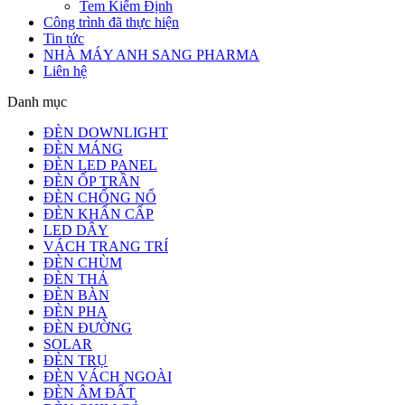
Tem Kiểm Định
Công trình đã thực hiện
Tin tức
NHÀ MÁY ANH SANG PHARMA
Liên hệ
Danh mục
ĐÈN DOWNLIGHT
ĐÈN MÁNG
ĐÈN LED PANEL
ĐÈN ỐP TRẦN
ĐÈN CHỐNG NỔ
ĐÈN KHẨN CẤP
LED DÂY
VÁCH TRANG TRÍ
ĐÈN CHÙM
ĐÈN THẢ
ĐÈN BÀN
ĐÈN PHA
ĐÈN ĐƯỜNG
SOLAR
ĐÈN TRỤ
ĐÈN VÁCH NGOÀI
ĐÈN ÂM ĐẤT