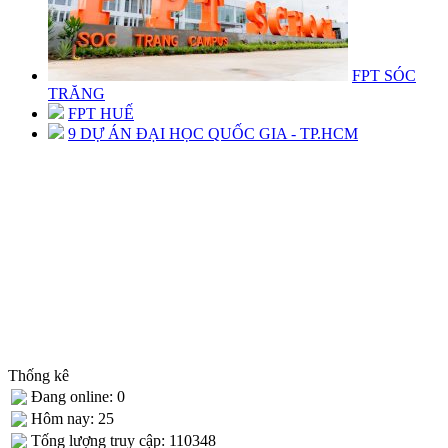
FPT SÓC
TRĂNG
FPT HUẾ
9 DỰ ÁN ĐẠI HỌC QUỐC GIA - TP.HCM
Thống kê
Đang online: 0
Hôm nay: 25
Tống lượng truy cập: 110348