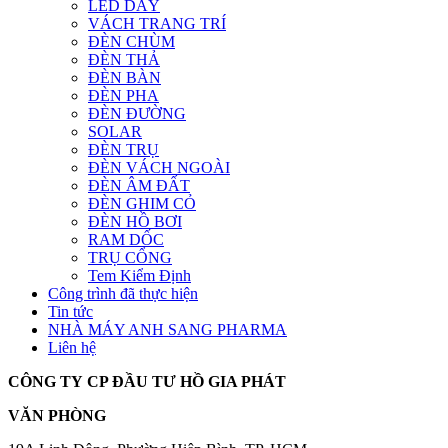
LED DÂY
VÁCH TRANG TRÍ
ĐÈN CHÙM
ĐÈN THẢ
ĐÈN BÀN
ĐÈN PHA
ĐÈN ĐƯỜNG
SOLAR
ĐÈN TRỤ
ĐÈN VÁCH NGOÀI
ĐÈN ÂM ĐẤT
ĐÈN GHIM CỎ
ĐÈN HỒ BƠI
RAM DỐC
TRỤ CỔNG
Tem Kiểm Định
Công trình đã thực hiện
Tin tức
NHÀ MÁY ANH SANG PHARMA
Liên hệ
CÔNG TY CP ĐẦU TƯ HỒ GIA PHÁT
VĂN PHÒNG