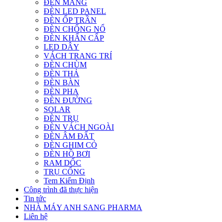
ĐÈN MÁNG
ĐÈN LED PANEL
ĐÈN ỐP TRẦN
ĐÈN CHỐNG NỔ
ĐÈN KHẨN CẤP
LED DÂY
VÁCH TRANG TRÍ
ĐÈN CHÙM
ĐÈN THẢ
ĐÈN BÀN
ĐÈN PHA
ĐÈN ĐƯỜNG
SOLAR
ĐÈN TRỤ
ĐÈN VÁCH NGOÀI
ĐÈN ÂM ĐẤT
ĐÈN GHIM CỎ
ĐÈN HỒ BƠI
RAM DỐC
TRỤ CỔNG
Tem Kiểm Định
Công trình đã thực hiện
Tin tức
NHÀ MÁY ANH SANG PHARMA
Liên hệ