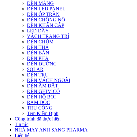
ĐÈN MÁNG
ĐÈN LED PANEL
ĐÈN ỐP TRẦN
ĐÈN CHỐNG NỔ
ĐÈN KHẨN CẤP
LED DÂY
VÁCH TRANG TRÍ
ĐÈN CHÙM
ĐÈN THẢ
ĐÈN BÀN
ĐÈN PHA
ĐÈN ĐƯỜNG
SOLAR
ĐÈN TRỤ
ĐÈN VÁCH NGOÀI
ĐÈN ÂM ĐẤT
ĐÈN GHIM CỎ
ĐÈN HỒ BƠI
RAM DỐC
TRỤ CỔNG
Tem Kiểm Định
Công trình đã thực hiện
Tin tức
NHÀ MÁY ANH SANG PHARMA
Liên hệ