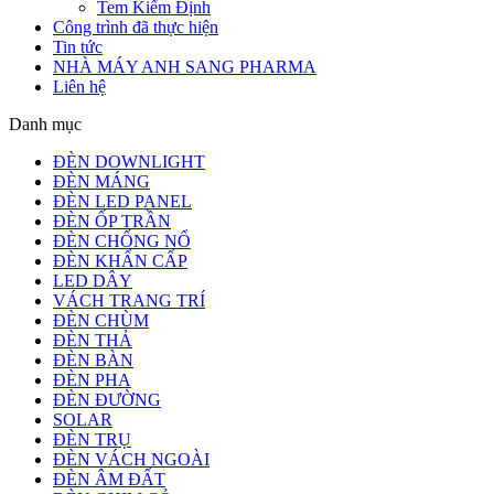
Tem Kiểm Định
Công trình đã thực hiện
Tin tức
NHÀ MÁY ANH SANG PHARMA
Liên hệ
Danh mục
ĐÈN DOWNLIGHT
ĐÈN MÁNG
ĐÈN LED PANEL
ĐÈN ỐP TRẦN
ĐÈN CHỐNG NỔ
ĐÈN KHẨN CẤP
LED DÂY
VÁCH TRANG TRÍ
ĐÈN CHÙM
ĐÈN THẢ
ĐÈN BÀN
ĐÈN PHA
ĐÈN ĐƯỜNG
SOLAR
ĐÈN TRỤ
ĐÈN VÁCH NGOÀI
ĐÈN ÂM ĐẤT