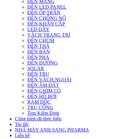
ĐÈN MÁNG
ĐÈN LED PANEL
ĐÈN ỐP TRẦN
ĐÈN CHỐNG NỔ
ĐÈN KHẨN CẤP
LED DÂY
VÁCH TRANG TRÍ
ĐÈN CHÙM
ĐÈN THẢ
ĐÈN BÀN
ĐÈN PHA
ĐÈN ĐƯỜNG
SOLAR
ĐÈN TRỤ
ĐÈN VÁCH NGOÀI
ĐÈN ÂM ĐẤT
ĐÈN GHIM CỎ
ĐÈN HỒ BƠI
RAM DỐC
TRỤ CỔNG
Tem Kiểm Định
Công trình đã thực hiện
Tin tức
NHÀ MÁY ANH SANG PHARMA
Liên hệ