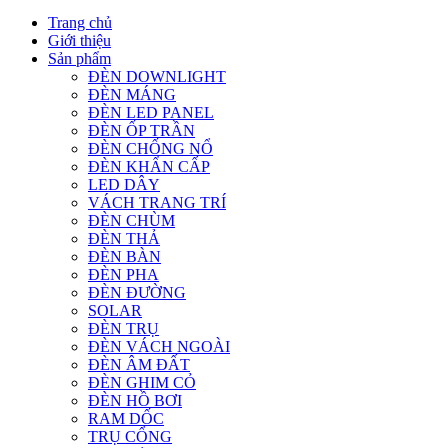
Trang chủ
Giới thiệu
Sản phẩm
ĐÈN DOWNLIGHT
ĐÈN MÁNG
ĐÈN LED PANEL
ĐÈN ỐP TRẦN
ĐÈN CHỐNG NỔ
ĐÈN KHẨN CẤP
LED DÂY
VÁCH TRANG TRÍ
ĐÈN CHÙM
ĐÈN THẢ
ĐÈN BÀN
ĐÈN PHA
ĐÈN ĐƯỜNG
SOLAR
ĐÈN TRỤ
ĐÈN VÁCH NGOÀI
ĐÈN ÂM ĐẤT
ĐÈN GHIM CỎ
ĐÈN HỒ BƠI
RAM DỐC
TRỤ CỔNG