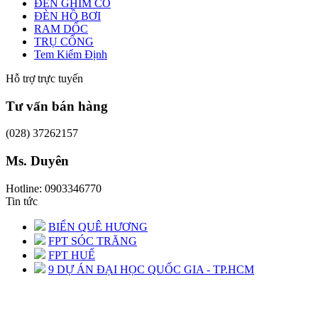
ĐÈN GHIM CỎ
ĐÈN HỒ BƠI
RAM DỐC
TRỤ CỔNG
Tem Kiểm Định
Hỗ trợ trực tuyến
Tư vấn bán hàng
(028) 37262157
Ms. Duyên
Hotline: 0903346770
Tin tức
BIỂN QUÊ HƯƠNG
FPT SÓC TRĂNG
FPT HUẾ
9 DỰ ÁN ĐẠI HỌC QUỐC GIA - TP.HCM