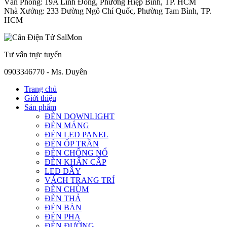
Văn Phòng: 19A Linh Đông, Phường Hiệp Bình, TP. HCM
Nhà Xưởng: 233 Đường Ngô Chí Quốc, Phường Tam Bình, TP.
HCM
Tư vấn trực tuyến
0903346770 - Ms. Duyên
Trang chủ
Giới thiệu
Sản phẩm
ĐÈN DOWNLIGHT
ĐÈN MÁNG
ĐÈN LED PANEL
ĐÈN ỐP TRẦN
ĐÈN CHỐNG NỔ
ĐÈN KHẨN CẤP
LED DÂY
VÁCH TRANG TRÍ
ĐÈN CHÙM
ĐÈN THẢ
ĐÈN BÀN
ĐÈN PHA
ĐÈN ĐƯỜNG