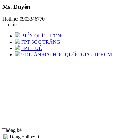
Ms. Duyên
Hotline: 0903346770
Tin tức
BIỂN QUÊ HƯƠNG
FPT SÓC TRĂNG
FPT HUẾ
9 DỰ ÁN ĐẠI HỌC QUỐC GIA - TP.HCM
Thống kê
Đang online: 0