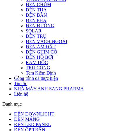
ĐÈN CHÙM
ĐÈN THẢ
ĐÈN BÀN
ĐÈN PHA
ĐÈN ĐƯỜNG
SOLAR
ĐÈN TRỤ
ĐÈN VÁCH NGOÀI
ĐÈN ÂM ĐẤT
ĐÈN GHIM CỎ
ĐÈN HỒ BƠI
RAM DỐC
TRỤ CỔNG
Tem Kiểm Định
Công trình đã thực hiện
Tin tức
NHÀ MÁY ANH SANG PHARMA
Liên hệ
Danh mục
ĐÈN DOWNLIGHT
ĐÈN MÁNG
ĐÈN LED PANEL
ĐÈN ỐP TRẦN