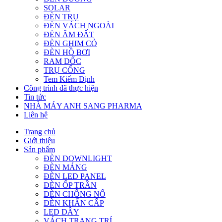
SOLAR
ĐÈN TRỤ
ĐÈN VÁCH NGOÀI
ĐÈN ÂM ĐẤT
ĐÈN GHIM CỎ
ĐÈN HỒ BƠI
RAM DỐC
TRỤ CỔNG
Tem Kiểm Định
Công trình đã thực hiện
Tin tức
NHÀ MÁY ANH SANG PHARMA
Liên hệ
Trang chủ
Giới thiệu
Sản phẩm
ĐÈN DOWNLIGHT
ĐÈN MÁNG
ĐÈN LED PANEL
ĐÈN ỐP TRẦN
ĐÈN CHỐNG NỔ
ĐÈN KHẨN CẤP
LED DÂY
VÁCH TRANG TRÍ