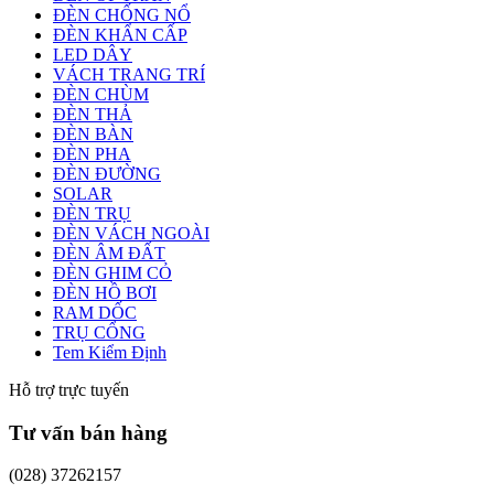
ĐÈN CHỐNG NỔ
ĐÈN KHẨN CẤP
LED DÂY
VÁCH TRANG TRÍ
ĐÈN CHÙM
ĐÈN THẢ
ĐÈN BÀN
ĐÈN PHA
ĐÈN ĐƯỜNG
SOLAR
ĐÈN TRỤ
ĐÈN VÁCH NGOÀI
ĐÈN ÂM ĐẤT
ĐÈN GHIM CỎ
ĐÈN HỒ BƠI
RAM DỐC
TRỤ CỔNG
Tem Kiểm Định
Hỗ trợ trực tuyến
Tư vấn bán hàng
(028) 37262157