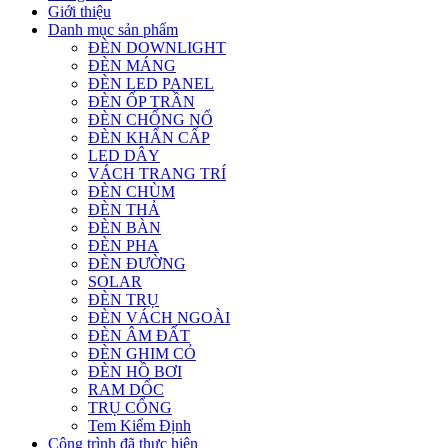
Giới thiệu
Danh mục sản phẩm
ĐÈN DOWNLIGHT
ĐÈN MÁNG
ĐÈN LED PANEL
ĐÈN ỐP TRẦN
ĐÈN CHỐNG NỔ
ĐÈN KHẨN CẤP
LED DÂY
VÁCH TRANG TRÍ
ĐÈN CHÙM
ĐÈN THẢ
ĐÈN BÀN
ĐÈN PHA
ĐÈN ĐƯỜNG
SOLAR
ĐÈN TRỤ
ĐÈN VÁCH NGOÀI
ĐÈN ÂM ĐẤT
ĐÈN GHIM CỎ
ĐÈN HỒ BƠI
RAM DỐC
TRỤ CỔNG
Tem Kiểm Định
Công trình đã thực hiện