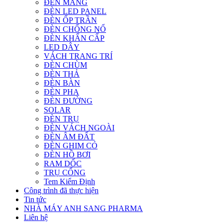
ĐÈN MÁNG
ĐÈN LED PANEL
ĐÈN ỐP TRẦN
ĐÈN CHỐNG NỔ
ĐÈN KHẨN CẤP
LED DÂY
VÁCH TRANG TRÍ
ĐÈN CHÙM
ĐÈN THẢ
ĐÈN BÀN
ĐÈN PHA
ĐÈN ĐƯỜNG
SOLAR
ĐÈN TRỤ
ĐÈN VÁCH NGOÀI
ĐÈN ÂM ĐẤT
ĐÈN GHIM CỎ
ĐÈN HỒ BƠI
RAM DỐC
TRỤ CỔNG
Tem Kiểm Định
Công trình đã thực hiện
Tin tức
NHÀ MÁY ANH SANG PHARMA
Liên hệ