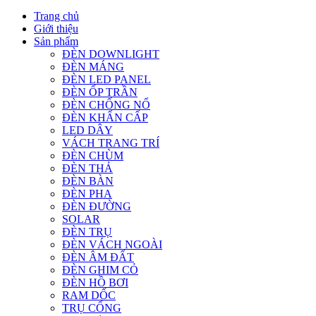
Trang chủ
Giới thiệu
Sản phẩm
ĐÈN DOWNLIGHT
ĐÈN MÁNG
ĐÈN LED PANEL
ĐÈN ỐP TRẦN
ĐÈN CHỐNG NỔ
ĐÈN KHẨN CẤP
LED DÂY
VÁCH TRANG TRÍ
ĐÈN CHÙM
ĐÈN THẢ
ĐÈN BÀN
ĐÈN PHA
ĐÈN ĐƯỜNG
SOLAR
ĐÈN TRỤ
ĐÈN VÁCH NGOÀI
ĐÈN ÂM ĐẤT
ĐÈN GHIM CỎ
ĐÈN HỒ BƠI
RAM DỐC
TRỤ CỔNG