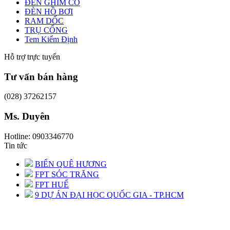
ĐÈN GHIM CỎ
ĐÈN HỒ BƠI
RAM DỐC
TRỤ CỔNG
Tem Kiểm Định
Hỗ trợ trực tuyến
Tư vấn bán hàng
(028) 37262157
Ms. Duyên
Hotline: 0903346770
Tin tức
BIỂN QUÊ HƯƠNG
FPT SÓC TRĂNG
FPT HUẾ
9 DỰ ÁN ĐẠI HỌC QUỐC GIA - TP.HCM