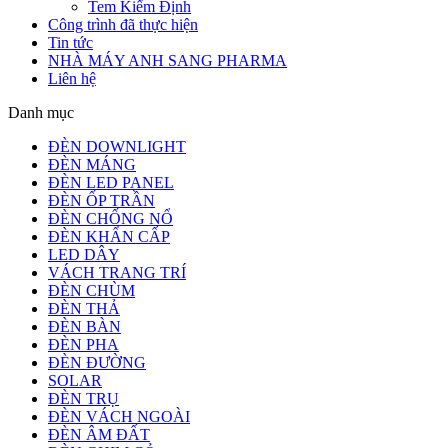
Tem Kiểm Định
Công trình đã thực hiện
Tin tức
NHÀ MÁY ANH SANG PHARMA
Liên hệ
Danh mục
ĐÈN DOWNLIGHT
ĐÈN MÁNG
ĐÈN LED PANEL
ĐÈN ỐP TRẦN
ĐÈN CHỐNG NỔ
ĐÈN KHẨN CẤP
LED DÂY
VÁCH TRANG TRÍ
ĐÈN CHÙM
ĐÈN THẢ
ĐÈN BÀN
ĐÈN PHA
ĐÈN ĐƯỜNG
SOLAR
ĐÈN TRỤ
ĐÈN VÁCH NGOÀI
ĐÈN ÂM ĐẤT