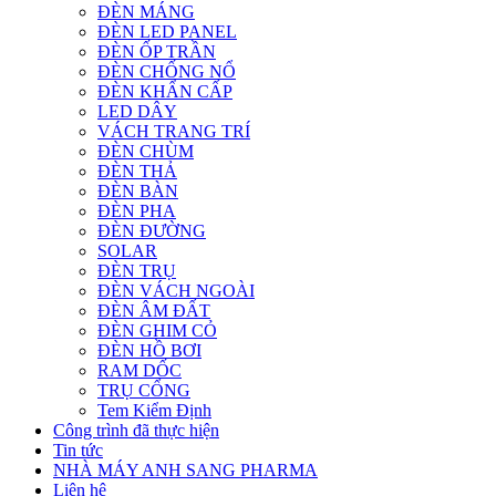
ĐÈN MÁNG
ĐÈN LED PANEL
ĐÈN ỐP TRẦN
ĐÈN CHỐNG NỔ
ĐÈN KHẨN CẤP
LED DÂY
VÁCH TRANG TRÍ
ĐÈN CHÙM
ĐÈN THẢ
ĐÈN BÀN
ĐÈN PHA
ĐÈN ĐƯỜNG
SOLAR
ĐÈN TRỤ
ĐÈN VÁCH NGOÀI
ĐÈN ÂM ĐẤT
ĐÈN GHIM CỎ
ĐÈN HỒ BƠI
RAM DỐC
TRỤ CỔNG
Tem Kiểm Định
Công trình đã thực hiện
Tin tức
NHÀ MÁY ANH SANG PHARMA
Liên hệ