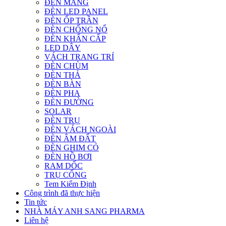
ĐÈN MÁNG
ĐÈN LED PANEL
ĐÈN ỐP TRẦN
ĐÈN CHỐNG NỔ
ĐÈN KHẨN CẤP
LED DÂY
VÁCH TRANG TRÍ
ĐÈN CHÙM
ĐÈN THẢ
ĐÈN BÀN
ĐÈN PHA
ĐÈN ĐƯỜNG
SOLAR
ĐÈN TRỤ
ĐÈN VÁCH NGOÀI
ĐÈN ÂM ĐẤT
ĐÈN GHIM CỎ
ĐÈN HỒ BƠI
RAM DỐC
TRỤ CỔNG
Tem Kiểm Định
Công trình đã thực hiện
Tin tức
NHÀ MÁY ANH SANG PHARMA
Liên hệ