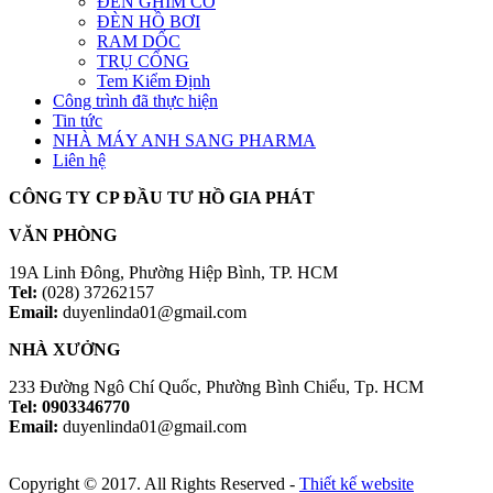
ĐÈN GHIM CỎ
ĐÈN HỒ BƠI
RAM DỐC
TRỤ CỔNG
Tem Kiểm Định
Công trình đã thực hiện
Tin tức
NHÀ MÁY ANH SANG PHARMA
Liên hệ
CÔNG TY CP ĐẦU TƯ HỒ GIA PHÁT
VĂN PHÒNG
19A Linh Đông, Phường Hiệp Bình, TP. HCM
Tel:
(028) 37262157
Email:
duyenlinda01@gmail.com
NHÀ XƯỞNG
233 Đường Ngô Chí Quốc, Phường Bình Chiểu, Tp. HCM
Tel: 0903346770
Email:
duyenlinda01@gmail.com
Copyright © 2017. All Rights Reserved -
Thiết kế website