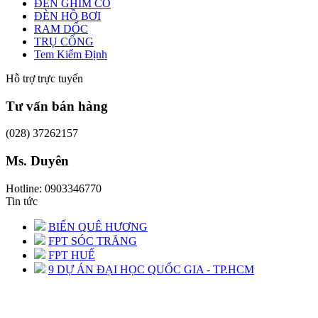
ĐÈN GHIM CỎ
ĐÈN HỒ BƠI
RAM DỐC
TRỤ CỔNG
Tem Kiểm Định
Hỗ trợ trực tuyến
Tư vấn bán hàng
(028) 37262157
Ms. Duyên
Hotline: 0903346770
Tin tức
BIỂN QUÊ HƯƠNG
FPT SÓC TRĂNG
FPT HUẾ
9 DỰ ÁN ĐẠI HỌC QUỐC GIA - TP.HCM