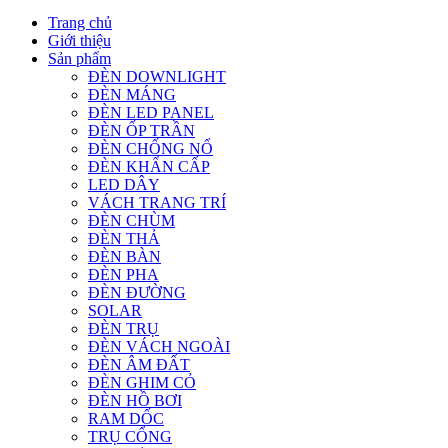
Trang chủ
Giới thiệu
Sản phẩm
ĐÈN DOWNLIGHT
ĐÈN MÁNG
ĐÈN LED PANEL
ĐÈN ỐP TRẦN
ĐÈN CHỐNG NỔ
ĐÈN KHẨN CẤP
LED DÂY
VÁCH TRANG TRÍ
ĐÈN CHÙM
ĐÈN THẢ
ĐÈN BÀN
ĐÈN PHA
ĐÈN ĐƯỜNG
SOLAR
ĐÈN TRỤ
ĐÈN VÁCH NGOÀI
ĐÈN ÂM ĐẤT
ĐÈN GHIM CỎ
ĐÈN HỒ BƠI
RAM DỐC
TRỤ CỔNG