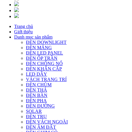
Trang chủ
Giới thiệu
Danh mục sản phẩm
ĐÈN DOWNLIGHT
ĐÈN MÁNG
ĐÈN LED PANEL
ĐÈN ỐP TRẦN
ĐÈN CHỐNG NỔ
ĐÈN KHẨN CẤP
LED DÂY
VÁCH TRANG TRÍ
ĐÈN CHÙM
ĐÈN THẢ
ĐÈN BÀN
ĐÈN PHA
ĐÈN ĐƯỜNG
SOLAR
ĐÈN TRỤ
ĐÈN VÁCH NGOÀI
ĐÈN ÂM ĐẤT