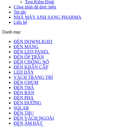
Tem Kiểm Định
Công trình đã thực hiện
Tin tức
NHÀ MÁY ANH SANG PHARMA
Liên hệ
Danh mục
ĐÈN DOWNLIGHT
ĐÈN MÁNG
ĐÈN LED PANEL
ĐÈN ỐP TRẦN
ĐÈN CHỐNG NỔ
ĐÈN KHẨN CẤP
LED DÂY
VÁCH TRANG TRÍ
ĐÈN CHÙM
ĐÈN THẢ
ĐÈN BÀN
ĐÈN PHA
ĐÈN ĐƯỜNG
SOLAR
ĐÈN TRỤ
ĐÈN VÁCH NGOÀI
ĐÈN ÂM ĐẤT