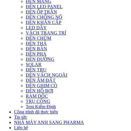
ĐÈN MÁNG
ĐÈN LED PANEL
ĐÈN ỐP TRẦN
ĐÈN CHỐNG NỔ
ĐÈN KHẨN CẤP
LED DÂY
VÁCH TRANG TRÍ
ĐÈN CHÙM
ĐÈN THẢ
ĐÈN BÀN
ĐÈN PHA
ĐÈN ĐƯỜNG
SOLAR
ĐÈN TRỤ
ĐÈN VÁCH NGOÀI
ĐÈN ÂM ĐẤT
ĐÈN GHIM CỎ
ĐÈN HỒ BƠI
RAM DỐC
TRỤ CỔNG
Tem Kiểm Định
Công trình đã thực hiện
Tin tức
NHÀ MÁY ANH SANG PHARMA
Liên hệ