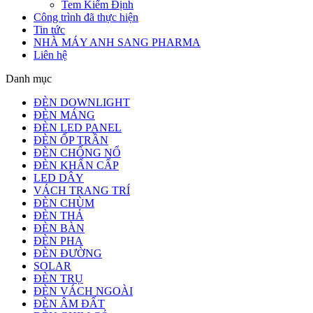
Tem Kiểm Định
Công trình đã thực hiện
Tin tức
NHÀ MÁY ANH SANG PHARMA
Liên hệ
Danh mục
ĐÈN DOWNLIGHT
ĐÈN MÁNG
ĐÈN LED PANEL
ĐÈN ỐP TRẦN
ĐÈN CHỐNG NỔ
ĐÈN KHẨN CẤP
LED DÂY
VÁCH TRANG TRÍ
ĐÈN CHÙM
ĐÈN THẢ
ĐÈN BÀN
ĐÈN PHA
ĐÈN ĐƯỜNG
SOLAR
ĐÈN TRỤ
ĐÈN VÁCH NGOÀI
ĐÈN ÂM ĐẤT