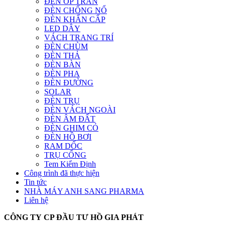
ĐÈN ỐP TRẦN
ĐÈN CHỐNG NỔ
ĐÈN KHẨN CẤP
LED DÂY
VÁCH TRANG TRÍ
ĐÈN CHÙM
ĐÈN THẢ
ĐÈN BÀN
ĐÈN PHA
ĐÈN ĐƯỜNG
SOLAR
ĐÈN TRỤ
ĐÈN VÁCH NGOÀI
ĐÈN ÂM ĐẤT
ĐÈN GHIM CỎ
ĐÈN HỒ BƠI
RAM DỐC
TRỤ CỔNG
Tem Kiểm Định
Công trình đã thực hiện
Tin tức
NHÀ MÁY ANH SANG PHARMA
Liên hệ
CÔNG TY CP ĐẦU TƯ HỒ GIA PHÁT