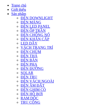
Trang chủ
Giới thiệu
Sản phẩm
ĐÈN DOWNLIGHT
ĐÈN MÁNG
ĐÈN LED PANEL
ĐÈN ỐP TRẦN
ĐÈN CHỐNG NỔ
ĐÈN KHẨN CẤP
LED DÂY
VÁCH TRANG TRÍ
ĐÈN CHÙM
ĐÈN THẢ
ĐÈN BÀN
ĐÈN PHA
ĐÈN ĐƯỜNG
SOLAR
ĐÈN TRỤ
ĐÈN VÁCH NGOÀI
ĐÈN ÂM ĐẤT
ĐÈN GHIM CỎ
ĐÈN HỒ BƠI
RAM DỐC
TRỤ CỔNG