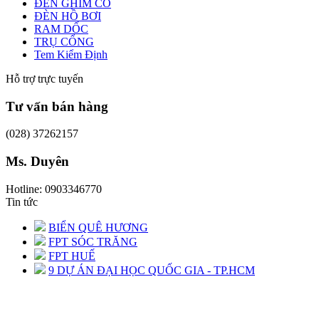
ĐÈN GHIM CỎ
ĐÈN HỒ BƠI
RAM DỐC
TRỤ CỔNG
Tem Kiểm Định
Hỗ trợ trực tuyến
Tư vấn bán hàng
(028) 37262157
Ms. Duyên
Hotline: 0903346770
Tin tức
BIỂN QUÊ HƯƠNG
FPT SÓC TRĂNG
FPT HUẾ
9 DỰ ÁN ĐẠI HỌC QUỐC GIA - TP.HCM