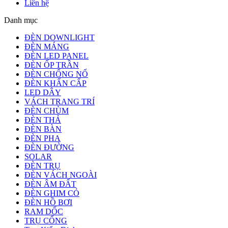
Liên hệ
Danh mục
ĐÈN DOWNLIGHT
ĐÈN MÁNG
ĐÈN LED PANEL
ĐÈN ỐP TRẦN
ĐÈN CHỐNG NỔ
ĐÈN KHẨN CẤP
LED DÂY
VÁCH TRANG TRÍ
ĐÈN CHÙM
ĐÈN THẢ
ĐÈN BÀN
ĐÈN PHA
ĐÈN ĐƯỜNG
SOLAR
ĐÈN TRỤ
ĐÈN VÁCH NGOÀI
ĐÈN ÂM ĐẤT
ĐÈN GHIM CỎ
ĐÈN HỒ BƠI
RAM DỐC
TRỤ CỔNG