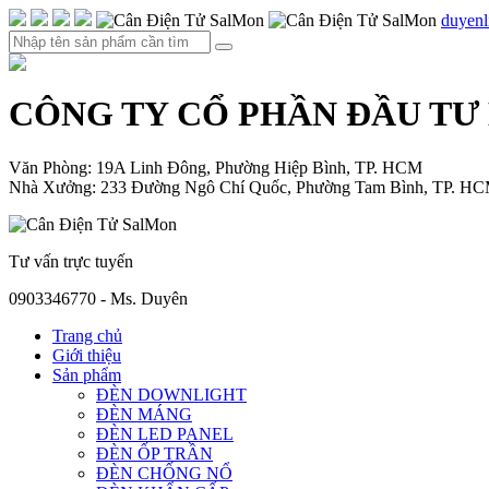
duyen
CÔNG TY CỔ PHẦN ĐẦU TƯ
Văn Phòng: 19A Linh Đông, Phường Hiệp Bình, TP. HCM
Nhà Xưởng: 233 Đường Ngô Chí Quốc, Phường Tam Bình, TP. H
Tư vấn trực tuyến
0903346770 - Ms. Duyên
Trang chủ
Giới thiệu
Sản phẩm
ĐÈN DOWNLIGHT
ĐÈN MÁNG
ĐÈN LED PANEL
ĐÈN ỐP TRẦN
ĐÈN CHỐNG NỔ