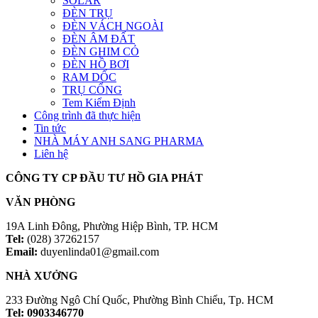
SOLAR
ĐÈN TRỤ
ĐÈN VÁCH NGOÀI
ĐÈN ÂM ĐẤT
ĐÈN GHIM CỎ
ĐÈN HỒ BƠI
RAM DỐC
TRỤ CỔNG
Tem Kiểm Định
Công trình đã thực hiện
Tin tức
NHÀ MÁY ANH SANG PHARMA
Liên hệ
CÔNG TY CP ĐẦU TƯ HỒ GIA PHÁT
VĂN PHÒNG
19A Linh Đông, Phường Hiệp Bình, TP. HCM
Tel:
(028) 37262157
Email:
duyenlinda01@gmail.com
NHÀ XƯỞNG
233 Đường Ngô Chí Quốc, Phường Bình Chiểu, Tp. HCM
Tel: 0903346770