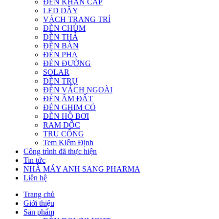
ĐÈN KHẨN CẤP
LED DÂY
VÁCH TRANG TRÍ
ĐÈN CHÙM
ĐÈN THẢ
ĐÈN BÀN
ĐÈN PHA
ĐÈN ĐƯỜNG
SOLAR
ĐÈN TRỤ
ĐÈN VÁCH NGOÀI
ĐÈN ÂM ĐẤT
ĐÈN GHIM CỎ
ĐÈN HỒ BƠI
RAM DỐC
TRỤ CỔNG
Tem Kiểm Định
Công trình đã thực hiện
Tin tức
NHÀ MÁY ANH SANG PHARMA
Liên hệ
Trang chủ
Giới thiệu
Sản phẩm