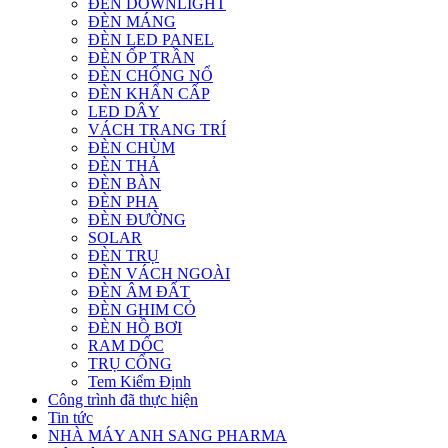
ĐÈN DOWNLIGHT
ĐÈN MÁNG
ĐÈN LED PANEL
ĐÈN ỐP TRẦN
ĐÈN CHỐNG NỔ
ĐÈN KHẨN CẤP
LED DÂY
VÁCH TRANG TRÍ
ĐÈN CHÙM
ĐÈN THẢ
ĐÈN BÀN
ĐÈN PHA
ĐÈN ĐƯỜNG
SOLAR
ĐÈN TRỤ
ĐÈN VÁCH NGOÀI
ĐÈN ÂM ĐẤT
ĐÈN GHIM CỎ
ĐÈN HỒ BƠI
RAM DỐC
TRỤ CỔNG
Tem Kiểm Định
Công trình đã thực hiện
Tin tức
NHÀ MÁY ANH SANG PHARMA