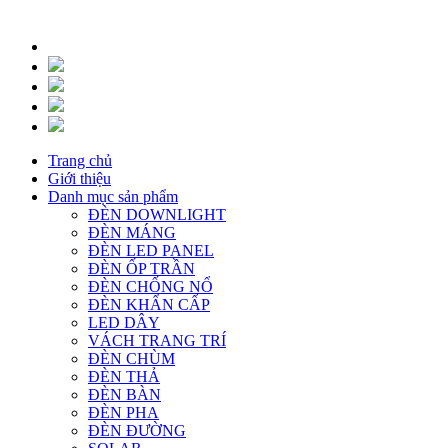
Trang chủ
Giới thiệu
Danh mục sản phẩm
ĐÈN DOWNLIGHT
ĐÈN MÁNG
ĐÈN LED PANEL
ĐÈN ỐP TRẦN
ĐÈN CHỐNG NỔ
ĐÈN KHẨN CẤP
LED DÂY
VÁCH TRANG TRÍ
ĐÈN CHÙM
ĐÈN THẢ
ĐÈN BÀN
ĐÈN PHA
ĐÈN ĐƯỜNG