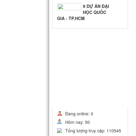
9 DỰ ÁN ĐẠI
HỌC QUỐC
GIA - TP.HCM
BIỂN QUÊ
HƯƠNG
THỐNG KÊ
Đang online: 0
Hôm nay: 50
Tống lượng truy cập: 110545