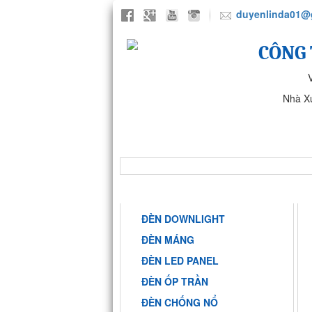
duyenlinda01@
CÔNG 
Nhà X
TRANG CHỦ
GIỚI THIỆU
NHÀ MÁY ANH SANG PHARMA
DANH MỤC
ĐÈN DOWNLIGHT
ĐÈN MÁNG
ĐÈN LED PANEL
ĐÈN ỐP TRẦN
ĐÈN CHỐNG NỔ