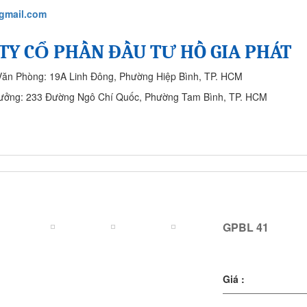
gmail.com
TY CỔ PHẦN ĐẦU TƯ HỒ GIA PHÁT
Văn Phòng: 19A Linh Đông, Phường Hiệp Bình, TP. HCM
ưởng: 233 Đường Ngô Chí Quốc, Phường Tam Bình, TP. HCM
SẢN PHẨM
CÔNG TRÌNH ĐÃ THỰC HIỆN
LIÊN HỆ
GPBL 41
GPBL 41
Giá :