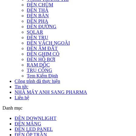
ĐÈN CHÙM
ĐÈN THẢ
ĐÈN BÀN
ĐÈN PHA
ĐÈN ĐƯỜNG
SOLAR
ĐÈN TRỤ
ĐÈN VÁCH NGOÀI
ĐÈN ÂM ĐẤT
ĐÈN GHIM CỎ
ĐÈN HỒ BƠI
RAM DỐC
TRỤ CỔNG
Tem Kiểm Định
Công trình đã thực hiện
Tin tức
NHÀ MÁY ANH SANG PHARMA
Liên hệ
Danh mục
ĐÈN DOWNLIGHT
ĐÈN MÁNG
ĐÈN LED PANEL
ĐÈN ỐP TRẦN