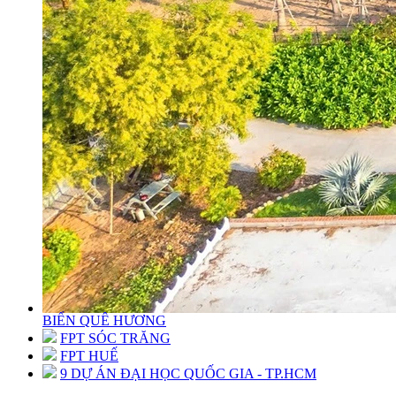
BIỂN QUÊ HƯƠNG
FPT SÓC TRĂNG
FPT HUẾ
9 DỰ ÁN ĐẠI HỌC QUỐC GIA - TP.HCM