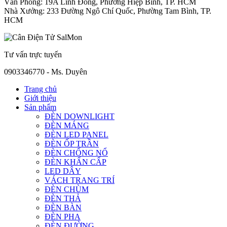
Văn Phòng: 19A Linh Đông, Phường Hiệp Bình, TP. HCM
Nhà Xưởng: 233 Đường Ngô Chí Quốc, Phường Tam Bình, TP.
HCM
Tư vấn trực tuyến
0903346770 - Ms. Duyên
Trang chủ
Giới thiệu
Sản phẩm
ĐÈN DOWNLIGHT
ĐÈN MÁNG
ĐÈN LED PANEL
ĐÈN ỐP TRẦN
ĐÈN CHỐNG NỔ
ĐÈN KHẨN CẤP
LED DÂY
VÁCH TRANG TRÍ
ĐÈN CHÙM
ĐÈN THẢ
ĐÈN BÀN
ĐÈN PHA
ĐÈN ĐƯỜNG