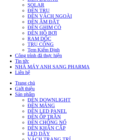
SOLAR
ĐÈN TRỤ
ĐÈN VÁCH NGOÀI
ĐÈN ÂM ĐẤT
ĐÈN GHIM CỎ
ĐÈN HỒ BƠI
RAM DỐC
TRỤ CỔNG
Tem Kiểm Định
Công trình đã thực hiện
Tin tức
NHÀ MÁY ANH SANG PHARMA
Liên hệ
Trang chủ
Giới thiệu
Sản phẩm
ĐÈN DOWNLIGHT
ĐÈN MÁNG
ĐÈN LED PANEL
ĐÈN ỐP TRẦN
ĐÈN CHỐNG NỔ
ĐÈN KHẨN CẤP
LED DÂY
VÁCH TRANG TRÍ