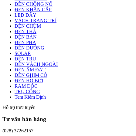
ĐÈN CHỐNG NỔ
ĐÈN KHẨN CẤP
LED DÂY
VÁCH TRANG TRÍ
ĐÈN CHÙM
ĐÈN THẢ
ĐÈN BÀN
ĐÈN PHA
ĐÈN ĐƯỜNG
SOLAR
ĐÈN TRỤ
ĐÈN VÁCH NGOÀI
ĐÈN ÂM ĐẤT
ĐÈN GHIM CỎ
ĐÈN HỒ BƠI
RAM DỐC
TRỤ CỔNG
Tem Kiểm Định
Hỗ trợ trực tuyến
Tư vấn bán hàng
(028) 37262157