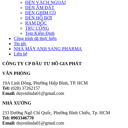
ĐÈN VÁCH NGOÀI
ĐÈN ÂM ĐẤT
ĐÈN GHIM CỎ
ĐÈN HỒ BƠI
RAM DỐC
TRỤ CỔNG
Tem Kiểm Định
Công trình đã thực hiện
Tin tức
NHÀ MÁY ANH SANG PHARMA
Liên hệ
CÔNG TY CP ĐẦU TƯ HỒ GIA PHÁT
VĂN PHÒNG
19A Linh Đông, Phường Hiệp Bình, TP. HCM
Tel:
(028) 37262157
Email:
duyenlinda01@gmail.com
NHÀ XƯỞNG
233 Đường Ngô Chí Quốc, Phường Bình Chiểu, Tp. HCM
Tel: 0903346770
Email:
duyenlinda01@gmail.com