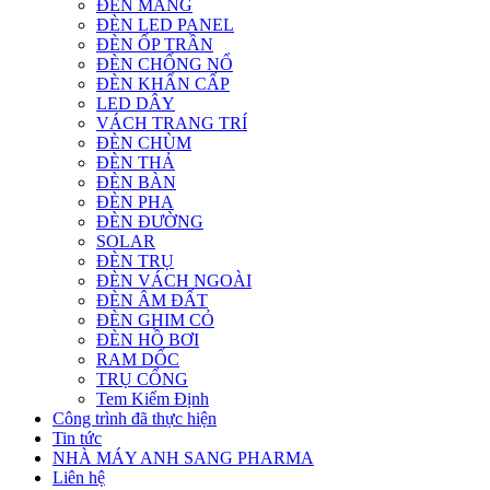
ĐÈN MÁNG
ĐÈN LED PANEL
ĐÈN ỐP TRẦN
ĐÈN CHỐNG NỔ
ĐÈN KHẨN CẤP
LED DÂY
VÁCH TRANG TRÍ
ĐÈN CHÙM
ĐÈN THẢ
ĐÈN BÀN
ĐÈN PHA
ĐÈN ĐƯỜNG
SOLAR
ĐÈN TRỤ
ĐÈN VÁCH NGOÀI
ĐÈN ÂM ĐẤT
ĐÈN GHIM CỎ
ĐÈN HỒ BƠI
RAM DỐC
TRỤ CỔNG
Tem Kiểm Định
Công trình đã thực hiện
Tin tức
NHÀ MÁY ANH SANG PHARMA
Liên hệ