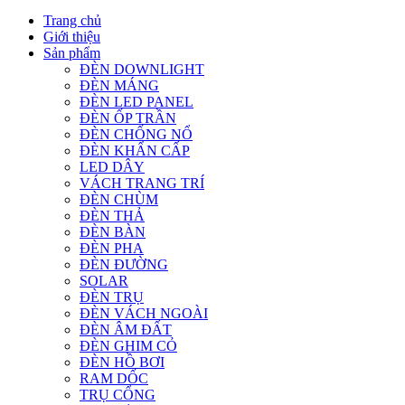
Trang chủ
Giới thiệu
Sản phẩm
ĐÈN DOWNLIGHT
ĐÈN MÁNG
ĐÈN LED PANEL
ĐÈN ỐP TRẦN
ĐÈN CHỐNG NỔ
ĐÈN KHẨN CẤP
LED DÂY
VÁCH TRANG TRÍ
ĐÈN CHÙM
ĐÈN THẢ
ĐÈN BÀN
ĐÈN PHA
ĐÈN ĐƯỜNG
SOLAR
ĐÈN TRỤ
ĐÈN VÁCH NGOÀI
ĐÈN ÂM ĐẤT
ĐÈN GHIM CỎ
ĐÈN HỒ BƠI
RAM DỐC
TRỤ CỔNG