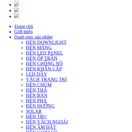
Trang chủ
Giới thiệu
Danh mục sản phẩm
ĐÈN DOWNLIGHT
ĐÈN MÁNG
ĐÈN LED PANEL
ĐÈN ỐP TRẦN
ĐÈN CHỐNG NỔ
ĐÈN KHẨN CẤP
LED DÂY
VÁCH TRANG TRÍ
ĐÈN CHÙM
ĐÈN THẢ
ĐÈN BÀN
ĐÈN PHA
ĐÈN ĐƯỜNG
SOLAR
ĐÈN TRỤ
ĐÈN VÁCH NGOÀI
ĐÈN ÂM ĐẤT