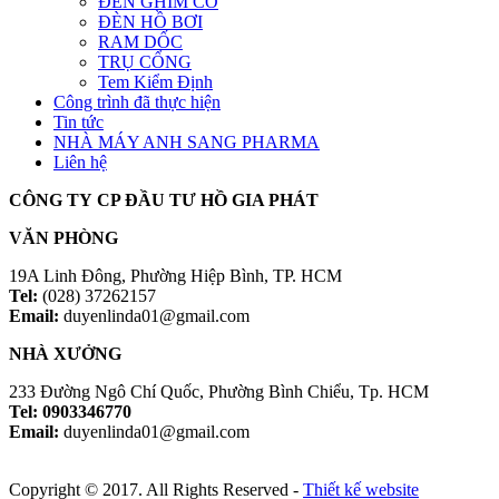
ĐÈN GHIM CỎ
ĐÈN HỒ BƠI
RAM DỐC
TRỤ CỔNG
Tem Kiểm Định
Công trình đã thực hiện
Tin tức
NHÀ MÁY ANH SANG PHARMA
Liên hệ
CÔNG TY CP ĐẦU TƯ HỒ GIA PHÁT
VĂN PHÒNG
19A Linh Đông, Phường Hiệp Bình, TP. HCM
Tel:
(028) 37262157
Email:
duyenlinda01@gmail.com
NHÀ XƯỞNG
233 Đường Ngô Chí Quốc, Phường Bình Chiểu, Tp. HCM
Tel: 0903346770
Email:
duyenlinda01@gmail.com
Copyright © 2017. All Rights Reserved -
Thiết kế website