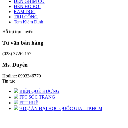
ĐÈN GHIM CỎ
ĐÈN HỒ BƠI
RAM DỐC
TRỤ CỔNG
Tem Kiểm Định
Hỗ trợ trực tuyến
Tư vấn bán hàng
(028) 37262157
Ms. Duyên
Hotline: 0903346770
Tin tức
BIỂN QUÊ HƯƠNG
FPT SÓC TRĂNG
FPT HUẾ
9 DỰ ÁN ĐẠI HỌC QUỐC GIA - TP.HCM