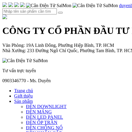
duyen
CÔNG TY CỔ PHẦN ĐẦU TƯ
Văn Phòng: 19A Linh Đông, Phường Hiệp Bình, TP. HCM
Nhà Xưởng: 233 Đường Ngô Chí Quốc, Phường Tam Bình, TP. H
Tư vấn trực tuyến
0903346770 - Ms. Duyên
Trang chủ
Giới thiệu
Sản phẩm
ĐÈN DOWNLIGHT
ĐÈN MÁNG
ĐÈN LED PANEL
ĐÈN ỐP TRẦN
ĐÈN CHỐNG NỔ