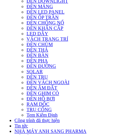
ĐÈN DOWNLIGHT
ĐÈN MÁNG
ĐÈN LED PANEL
ĐÈN ỐP TRẦN
ĐÈN CHỐNG NỔ
ĐÈN KHẨN CẤP
LED DÂY
VÁCH TRANG TRÍ
ĐÈN CHÙM
ĐÈN THẢ
ĐÈN BÀN
ĐÈN PHA
ĐÈN ĐƯỜNG
SOLAR
ĐÈN TRỤ
ĐÈN VÁCH NGOÀI
ĐÈN ÂM ĐẤT
ĐÈN GHIM CỎ
ĐÈN HỒ BƠI
RAM DỐC
TRỤ CỔNG
Tem Kiểm Định
Công trình đã thực hiện
Tin tức
NHÀ MÁY ANH SANG PHARMA