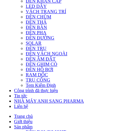
ĐÈN KHẨN CẤP
LED DÂY
VÁCH TRANG TRÍ
ĐÈN CHÙM
ĐÈN THẢ
ĐÈN BÀN
ĐÈN PHA
ĐÈN ĐƯỜNG
SOLAR
ĐÈN TRỤ
ĐÈN VÁCH NGOÀI
ĐÈN ÂM ĐẤT
ĐÈN GHIM CỎ
ĐÈN HỒ BƠI
RAM DỐC
TRỤ CỔNG
Tem Kiểm Định
Công trình đã thực hiện
Tin tức
NHÀ MÁY ANH SANG PHARMA
Liên hệ
Trang chủ
Giới thiệu
Sản phẩm