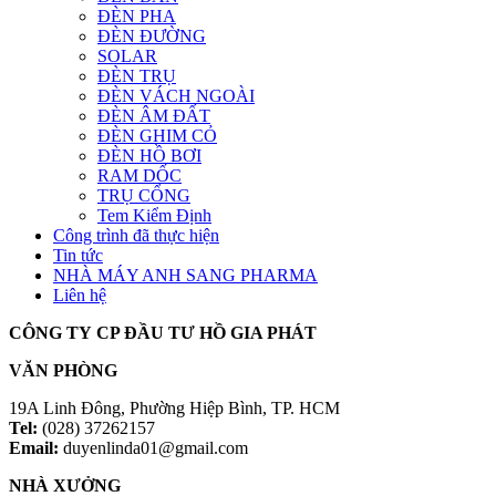
ĐÈN PHA
ĐÈN ĐƯỜNG
SOLAR
ĐÈN TRỤ
ĐÈN VÁCH NGOÀI
ĐÈN ÂM ĐẤT
ĐÈN GHIM CỎ
ĐÈN HỒ BƠI
RAM DỐC
TRỤ CỔNG
Tem Kiểm Định
Công trình đã thực hiện
Tin tức
NHÀ MÁY ANH SANG PHARMA
Liên hệ
CÔNG TY CP ĐẦU TƯ HỒ GIA PHÁT
VĂN PHÒNG
19A Linh Đông, Phường Hiệp Bình, TP. HCM
Tel:
(028) 37262157
Email:
duyenlinda01@gmail.com
NHÀ XƯỞNG