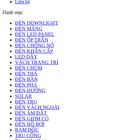
Liên hệ
Danh mục
ĐÈN DOWNLIGHT
ĐÈN MÁNG
ĐÈN LED PANEL
ĐÈN ỐP TRẦN
ĐÈN CHỐNG NỔ
ĐÈN KHẨN CẤP
LED DÂY
VÁCH TRANG TRÍ
ĐÈN CHÙM
ĐÈN THẢ
ĐÈN BÀN
ĐÈN PHA
ĐÈN ĐƯỜNG
SOLAR
ĐÈN TRỤ
ĐÈN VÁCH NGOÀI
ĐÈN ÂM ĐẤT
ĐÈN GHIM CỎ
ĐÈN HỒ BƠI
RAM DỐC
TRỤ CỔNG