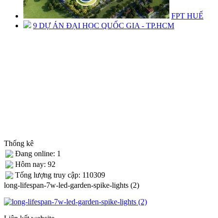
FPT HUẾ
9 DỰ ÁN ĐẠI HỌC QUỐC GIA - TP.HCM
Thống kê
Đang online: 1
Hôm nay: 92
Tống lượng truy cập: 110309
long-lifespan-7w-led-garden-spike-lights (2)